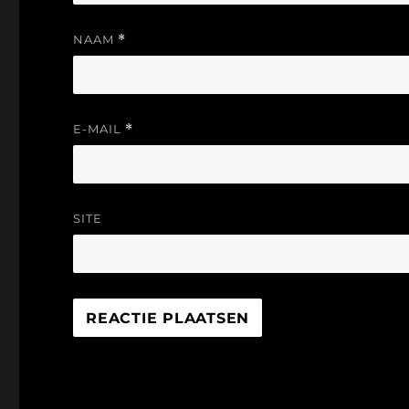
NAAM
*
E-MAIL
*
SITE