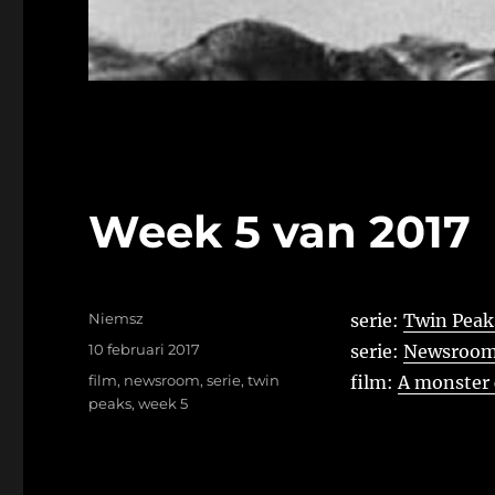
Week 5 van 2017
Auteur
Niemsz
serie:
Twin Peaks
Geplaatst
10 februari 2017
serie:
Newsroom, 
op
Tags
film
,
newsroom
,
serie
,
twin
film:
A monster 
peaks
,
week 5