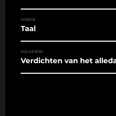
Bericht
VORIGE
navigatie
Taal
Vorig
bericht:
VOLGENDE
Verdichten van het alled
Volgend
bericht: