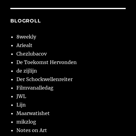
BLOGROLL
8weekly
Ariealt
Chezlubacov
De Toekomst Hervonden
de zijlijn
Der Schockwellenreiter
Filmvanalledag
JWL
Lijn
Maarwatishet
mikzlog
Notes on Art