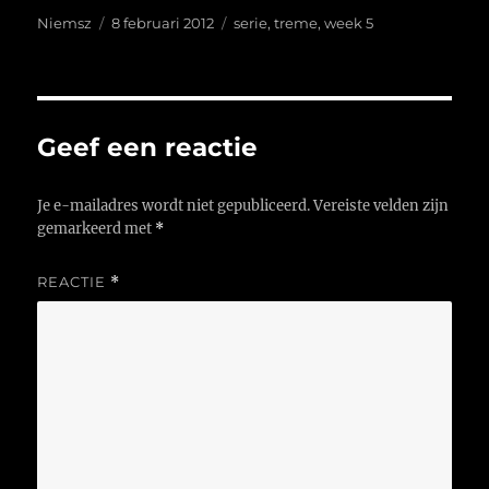
Auteur
Geplaatst
Tags
Niemsz
8 februari 2012
serie
,
treme
,
week 5
op
Geef een reactie
Je e-mailadres wordt niet gepubliceerd.
Vereiste velden zijn
gemarkeerd met
*
REACTIE
*