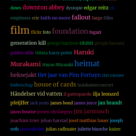
downton abbey
edgar reitz
down
dystopie
ek
fallout
faith no more
emptiness
erie
fargo
fillm
film
foundation
flickr
foto
fugazi
generation kill
Ghibli
george harrison
giorgio bassani
Haruki
Gösta
golden oldie
harry potter
heimat
Murakami
Hayao Miyazaki
heksejakt
Het jaar van Pim Fortuyn
Het nieuwe
house of cards
leiderschap
huiskamerconcert
Händelser vid vatten
ilja leonard
il gattopardo
pfeijffer
jan brandt
jack yeats
james bond
james joyce
jim jarmusch
jason bourne
jeroen olyslaegers
joachim trier
johan harstad
josef matthias hauer
joseph
roth
journalistiek
julian radlmaier
juliette binoche
kaizer