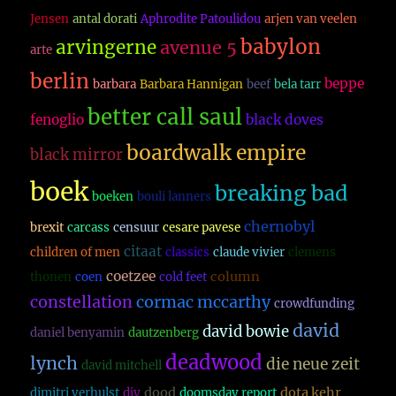
Jensen
antal dorati
Aphrodite Patoulidou
arjen van veelen
babylon
arvingerne
avenue 5
arte
berlin
beppe
barbara
Barbara Hannigan
beef
bela tarr
better call saul
fenoglio
black doves
boardwalk empire
black mirror
boek
breaking bad
boeken
bouli lanners
chernobyl
brexit
carcass
censuur
cesare pavese
citaat
children of men
classics
claude vivier
clemens
coetzee
column
thonen
coen
cold feet
constellation
cormac mccarthy
crowdfunding
david
david bowie
daniel benyamin
dautzenberg
deadwood
lynch
die neue zeit
david mitchell
dood
dota kehr
dimitri verhulst
diy
doomsday report