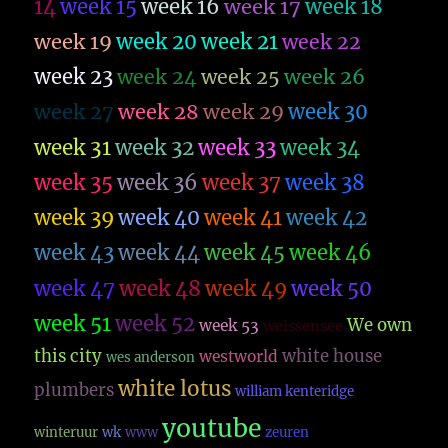
14
week 15
week 16
week 17
week 18
week 19
week 20
week 21
week 22
week 23
week 26
week 24
week 25
week 27
week 28
week 29
week 30
week 31
week 32
week 33
week 34
week 35
week 36
week 37
week 38
week 39
week 40
week 41
week 42
week 43
week 44
week 45
week 46
week 47
week 48
week 49
week 50
week 51
week 52
We own
week 53
weissensee
this city
white house
westworld
wes anderson
white lotus
plumbers
william kenteridge
youtube
winteruur
wk
www
zeuren