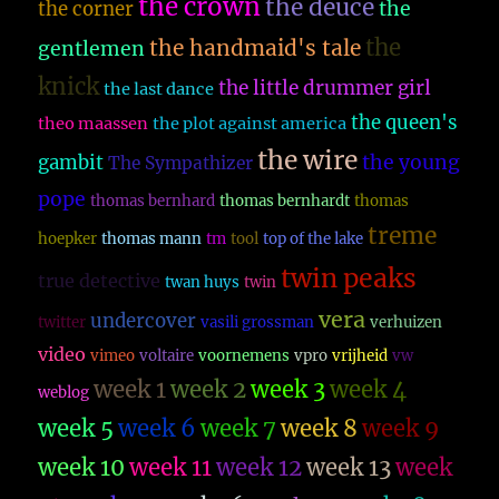
the crown
the deuce
the
the corner
the
the handmaid's tale
gentlemen
knick
the little drummer girl
the last dance
the queen's
theo maassen
the plot against america
the wire
the young
gambit
The Sympathizer
pope
thomas bernhard
thomas bernhardt
thomas
treme
hoepker
thomas mann
tm
tool
top of the lake
twin peaks
true detective
twan huys
twin
vera
undercover
twitter
vasili grossman
verhuizen
video
vimeo
voltaire
voornemens
vpro
vrijheid
vw
week 1
week 2
week 3
week 4
weblog
week 5
week 6
week 7
week 8
week 9
week 10
week 11
week 12
week 13
week