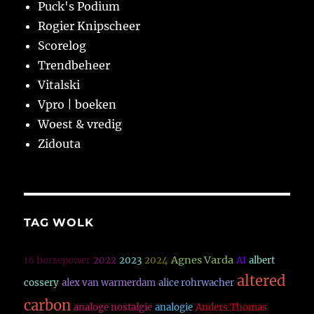
Puck's Podium
Rogier Knipscheer
Scorelog
Trendbeheer
Vitalski
Vpro | boeken
Woest & vredig
Zidouta
TAG WOLK
Agnes Varda
16 horsepower
2022
2023
2024
AI
albert
altered
cossery
alex van warmerdam
alice rohrwacher
carbon
analoge nostalgie
analogie
Anders Thomas