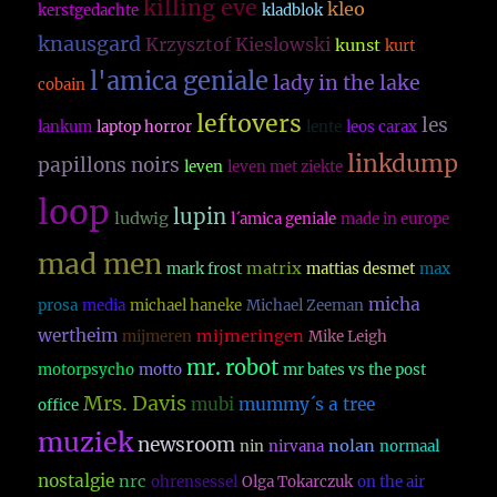
killing eve
kleo
kerstgedachte
kladblok
knausgard
Krzysztof Kieslowski
kunst
kurt
l'amica geniale
lady in the lake
cobain
leftovers
les
lankum
laptop horror
lente
leos carax
linkdump
papillons noirs
leven
leven met ziekte
loop
lupin
ludwig
l´amica geniale
made in europe
mad men
matrix
mark frost
mattias desmet
max
micha
prosa
media
michael haneke
Michael Zeeman
wertheim
mijmeringen
mijmeren
Mike Leigh
mr. robot
motorpsycho
motto
mr bates vs the post
Mrs. Davis
mubi
mummy´s a tree
office
muziek
newsroom
nolan
nin
nirvana
normaal
nostalgie
nrc
ohrensessel
Olga Tokarczuk
on the air