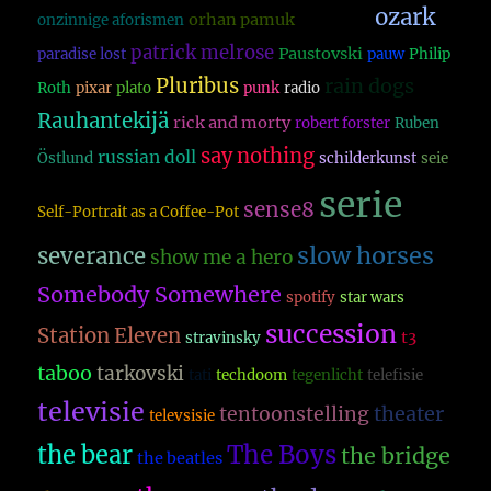
ozark
orhan pamuk
onzinnige aforismen
oude doos
patrick melrose
Paustovski
paradise lost
pauw
Philip
Pluribus
rain dogs
Roth
pixar
plato
punk
radio
Rauhantekijä
rick and morty
robert forster
Ruben
say nothing
russian doll
Östlund
schilderkunst
seie
serie
sense8
Self-Portrait as a Coffee-Pot
slow horses
severance
show me a hero
Somebody Somewhere
spotify
star wars
succession
Station Eleven
t3
stravinsky
taboo
tarkovski
tati
techdoom
tegenlicht
telefisie
televisie
theater
tentoonstelling
televsisie
The Boys
the bear
the bridge
the beatles