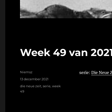
Week 49 van 202
Auteur
Niemsz
serie:
Die Neue Z
Geplaatst
13 december 2021
op
Tags
die neue zeit
,
serie
,
week
49