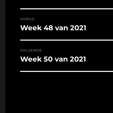
Bericht
VORIGE
navigatie
Week 48 van 2021
Vorig
bericht:
VOLGENDE
Week 50 van 2021
Volgend
bericht: