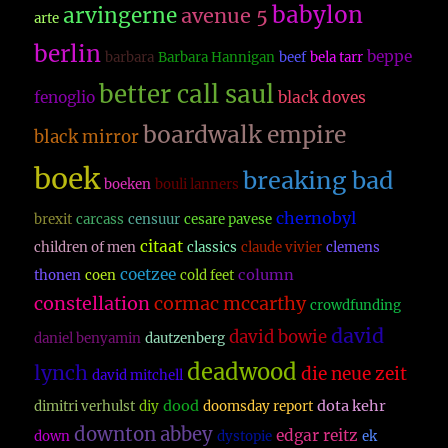
babylon
arvingerne
avenue 5
arte
berlin
beppe
barbara
Barbara Hannigan
beef
bela tarr
better call saul
fenoglio
black doves
boardwalk empire
black mirror
boek
breaking bad
boeken
bouli lanners
chernobyl
brexit
carcass
censuur
cesare pavese
citaat
children of men
classics
claude vivier
clemens
coetzee
column
thonen
coen
cold feet
constellation
cormac mccarthy
crowdfunding
david
david bowie
daniel benyamin
dautzenberg
deadwood
lynch
die neue zeit
david mitchell
dood
dota kehr
dimitri verhulst
diy
doomsday report
downton abbey
edgar reitz
down
dystopie
ek