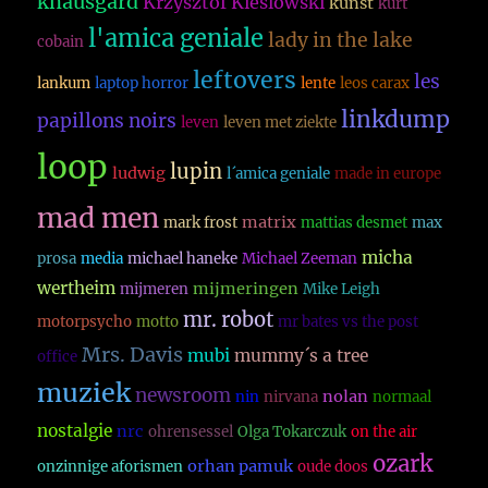
knausgard
Krzysztof Kieslowski
kunst
kurt
l'amica geniale
lady in the lake
cobain
leftovers
les
lankum
laptop horror
lente
leos carax
linkdump
papillons noirs
leven
leven met ziekte
loop
lupin
ludwig
l´amica geniale
made in europe
mad men
matrix
mark frost
mattias desmet
max
micha
prosa
media
michael haneke
Michael Zeeman
wertheim
mijmeringen
mijmeren
Mike Leigh
mr. robot
motorpsycho
motto
mr bates vs the post
Mrs. Davis
mubi
mummy´s a tree
office
muziek
newsroom
nolan
nin
nirvana
normaal
nostalgie
nrc
ohrensessel
Olga Tokarczuk
on the air
ozark
orhan pamuk
onzinnige aforismen
oude doos