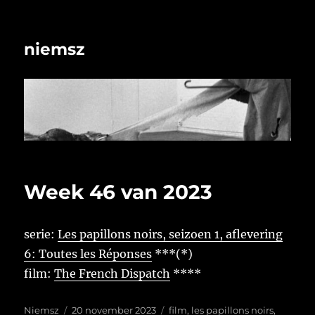
niemsz
Week 46 van 2023
serie:
Les papillons noirs, seizoen 1, aflevering
6: Toutes les Réponses
***(*)
film:
The French Dispatch
****
Auteur
Geplaatst
Tags
Niemsz
20 november 2023
film
,
les papillons noirs
,