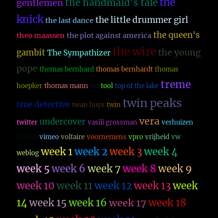
the
the handmaid's tale
gentlemen
knick
the little drummer girl
the last dance
the queen's
theo maassen
the plot against america
the wire
the young
gambit
The Sympathizer
pope
thomas bernhard
thomas bernhardt
thomas
treme
hoepker
thomas mann
tm
tool
top of the lake
twin peaks
true detective
twan huys
twin
vera
undercover
twitter
vasili grossman
verhuizen
video
vimeo
voltaire
voornemens
vpro
vrijheid
vw
week 1
week 2
week 3
week 4
weblog
week 5
week 6
week 7
week 8
week 9
week 10
week 11
week 12
week 13
week
14
week 15
week 16
week 17
week 18