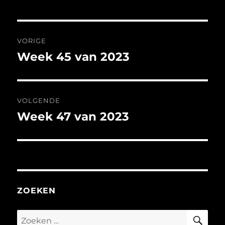
Bericht
VORIGE
navigatie
Week 45 van 2023
Vorig
bericht:
VOLGENDE
Week 47 van 2023
Volgend
bericht:
ZOEKEN
ZO
Zoeken