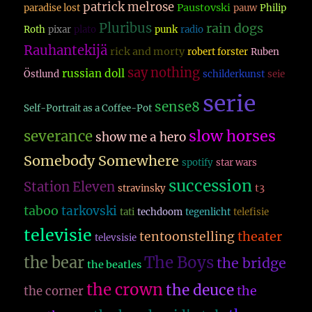
patrick melrose
Paustovski
paradise lost
pauw
Philip
Pluribus
rain dogs
Roth
pixar
plato
punk
radio
Rauhantekijä
rick and morty
robert forster
Ruben
say nothing
russian doll
Östlund
schilderkunst
seie
serie
sense8
Self-Portrait as a Coffee-Pot
slow horses
severance
show me a hero
Somebody Somewhere
spotify
star wars
succession
Station Eleven
t3
stravinsky
taboo
tarkovski
tati
techdoom
tegenlicht
telefisie
televisie
theater
tentoonstelling
televsisie
The Boys
the bear
the bridge
the beatles
the crown
the deuce
the
the corner