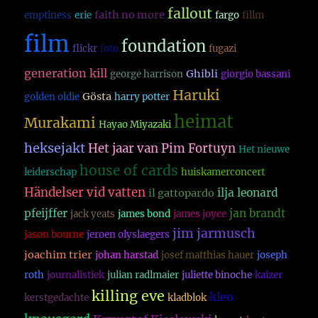
fallout
faith no more
emptiness
erie
fargo
fillm
film
foundation
flickr
foto
fugazi
generation kill
Ghibli
george harrison
giorgio bassani
Haruki
Gösta
golden oldie
harry potter
heimat
Murakami
Hayao Miyazaki
heksejakt
Het jaar van Pim Fortuyn
Het nieuwe
house of cards
leiderschap
huiskamerconcert
Händelser vid vatten
ilja leonard
il gattopardo
pfeijffer
jan brandt
jack yeats
james bond
james joyce
jim jarmusch
jason bourne
jeroen olyslaegers
joachim trier
johan harstad
josef matthias hauer
joseph
roth
journalistiek
julian radlmaier
juliette binoche
kaizer
killing eve
kleo
kerstgedachte
kladblok