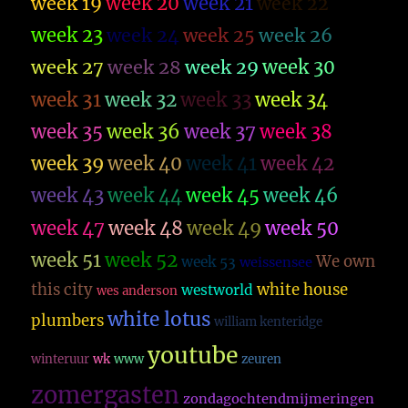
week 19
week 20
week 21
week 22
week 23
week 26
week 24
week 25
week 27
week 28
week 29
week 30
week 31
week 32
week 33
week 34
week 35
week 36
week 37
week 38
week 39
week 40
week 41
week 42
week 43
week 44
week 45
week 46
week 47
week 48
week 49
week 50
week 51
week 52
We own
week 53
weissensee
this city
white house
westworld
wes anderson
white lotus
plumbers
william kenteridge
youtube
winteruur
wk
www
zeuren
zomergasten
zondagochtendmijmeringen