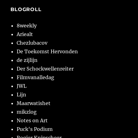
BLOGROLL
8weekly
Ariealt
Chezlubacov
De Toekomst Hervonden
de zijlijn
Der Schockwellenreiter
Filmvanalledag
JWL
Lijn
Maarwatishet
mikzlog
Notes on Art
Puck's Podium
Rogier Knipscheer