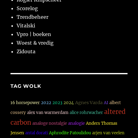
Scorelog
Trendbeheer
Vitalski
Vpro | boeken
Woest & vredig
Zidouta
TAG WOLK
Agnes Varda
16 horsepower
2022
2023
2024
AI
albert
altered
cossery
alex van warmerdam
alice rohrwacher
carbon
analoge nostalgie
analogie
Anders Thomas
Jensen
antal dorati
Aphrodite Patoulidou
arjen van veelen