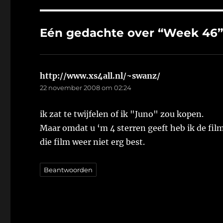
Eén gedachte over “Week 46
http://www.xs4all.nl/~swanz/
schreef:
22 november 2008 om 02:24
ik zat te twijfelen of ik "Juno" zou kopen.
Maar omdat u ‘m 4 sterren geeft heb ik de fil
die film weer niet erg best.
Beantwoorden