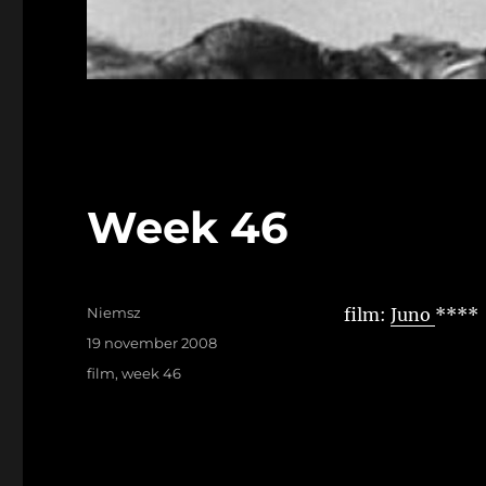
Week 46
Auteur
Niemsz
film:
Juno
****
Geplaatst
19 november 2008
op
Tags
film
,
week 46