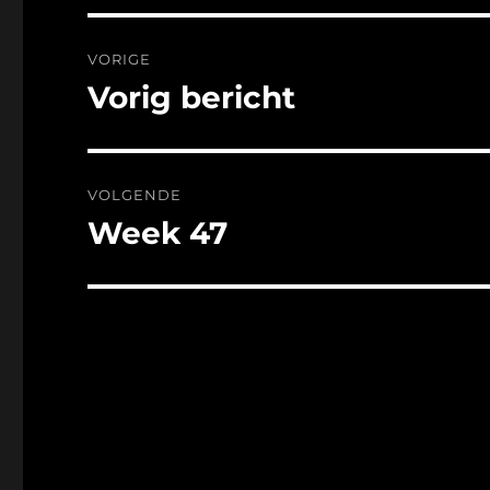
Bericht
VORIGE
navigatie
Vorig bericht
Vorig
bericht:
VOLGENDE
Week 47
Volgend
bericht: