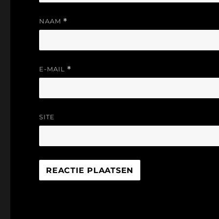
NAAM
*
E-MAIL
*
SITE