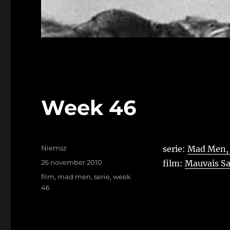
Week 46
Auteur
Niemsz
serie:
Mad Men, 
Geplaatst
26 november 2010
film:
Mauvais S
op
Tags
film
,
mad men
,
serie
,
week
46