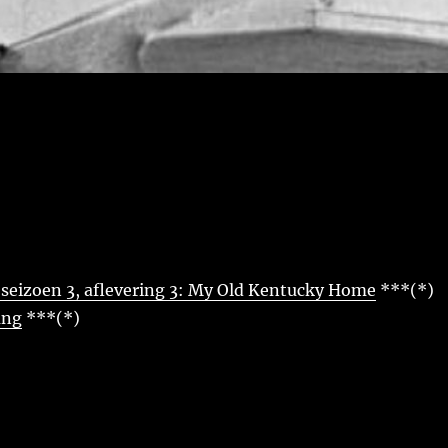
seizoen 3, aflevering 3: My Old Kentucky Home
***(*)
ang
***(*)