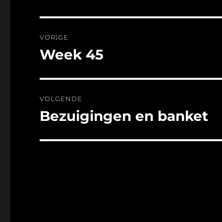
Bericht
VORIGE
navigatie
Week 45
Vorig
bericht:
VOLGENDE
Bezuigingen en banket
Volgend
bericht: