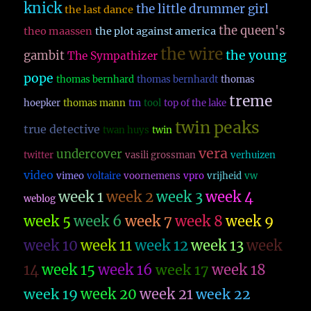
knick
the little drummer girl
the last dance
the queen's
theo maassen
the plot against america
the wire
the young
gambit
The Sympathizer
pope
thomas bernhard
thomas bernhardt
thomas
treme
hoepker
thomas mann
tm
tool
top of the lake
twin peaks
true detective
twan huys
twin
vera
undercover
twitter
vasili grossman
verhuizen
video
vimeo
voltaire
voornemens
vpro
vrijheid
vw
week 1
week 2
week 3
week 4
weblog
week 5
week 6
week 7
week 8
week 9
week 10
week 11
week 12
week 13
week
14
week 15
week 16
week 17
week 18
week 19
week 20
week 21
week 22