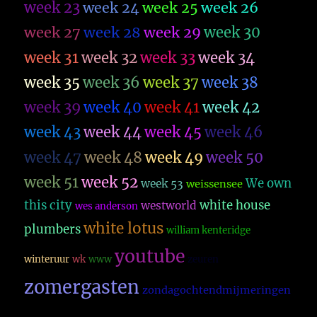
week 23
week 26
week 24
week 25
week 27
week 28
week 29
week 30
week 31
week 32
week 33
week 34
week 35
week 36
week 37
week 38
week 39
week 40
week 41
week 42
week 43
week 44
week 45
week 46
week 47
week 48
week 49
week 50
week 51
week 52
We own
week 53
weissensee
this city
white house
westworld
wes anderson
white lotus
plumbers
william kenteridge
youtube
winteruur
wk
www
zeuren
zomergasten
zondagochtendmijmeringen