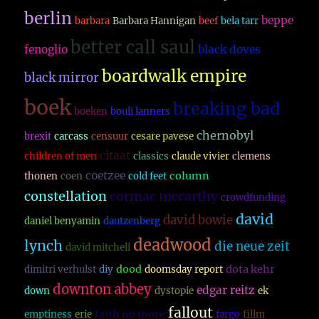
berlin
beppe
barbara
Barbara Hannigan
beef
bela tarr
better call saul
fenoglio
black doves
boardwalk empire
black mirror
boek
breaking bad
boeken
bouli lanners
chernobyl
brexit
carcass
censuur
cesare pavese
citaat
children of men
classics
claude vivier
clemens
coetzee
column
thonen
coen
cold feet
constellation
cormac mccarthy
crowdfunding
david
david bowie
daniel benyamin
dautzenberg
deadwood
lynch
die neue zeit
david mitchell
dood
dota kehr
dimitri verhulst
diy
doomsday report
downton abbey
edgar reitz
down
dystopie
ek
fallout
faith no more
emptiness
erie
fargo
fillm