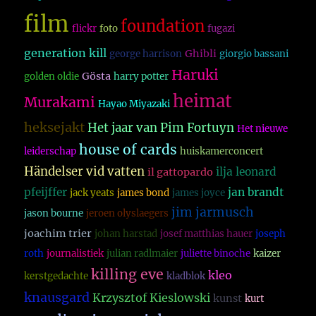
film
foundation
flickr
foto
fugazi
generation kill
Ghibli
george harrison
giorgio bassani
Haruki
Gösta
golden oldie
harry potter
heimat
Murakami
Hayao Miyazaki
heksejakt
Het jaar van Pim Fortuyn
Het nieuwe
house of cards
leiderschap
huiskamerconcert
Händelser vid vatten
ilja leonard
il gattopardo
pfeijffer
jan brandt
jack yeats
james bond
james joyce
jim jarmusch
jason bourne
jeroen olyslaegers
joachim trier
johan harstad
josef matthias hauer
joseph
roth
journalistiek
julian radlmaier
juliette binoche
kaizer
killing eve
kleo
kerstgedachte
kladblok
knausgard
Krzysztof Kieslowski
kunst
kurt