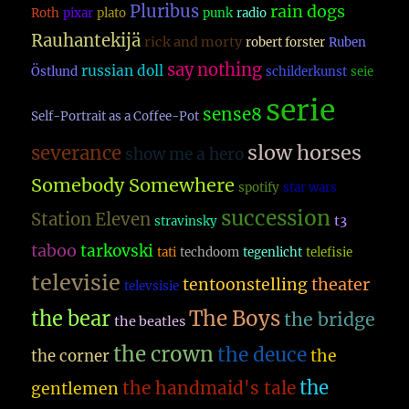
Pluribus
rain dogs
Roth
pixar
plato
punk
radio
Rauhantekijä
rick and morty
robert forster
Ruben
say nothing
russian doll
Östlund
schilderkunst
seie
serie
sense8
Self-Portrait as a Coffee-Pot
slow horses
severance
show me a hero
Somebody Somewhere
spotify
star wars
succession
Station Eleven
t3
stravinsky
taboo
tarkovski
tati
techdoom
tegenlicht
telefisie
televisie
theater
tentoonstelling
televsisie
The Boys
the bear
the bridge
the beatles
the crown
the deuce
the
the corner
the
the handmaid's tale
gentlemen