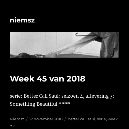
niemsz
Week 45 van 2018
serie:
Better Call Saul: seizoen 4, aflevering 3:
Something Beautiful
****
Auteur
Geplaatst
Tags
Niemsz
12 november 2018
better call saul
,
serie
,
week
op
45