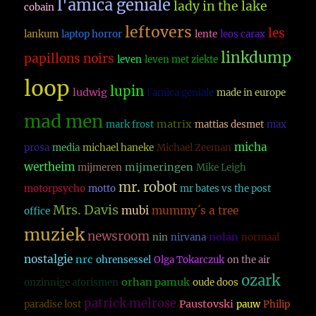
l'amica geniale
lady in the lake
cobain
leftovers
les
lankum
laptop horror
lente
leos carax
linkdump
papillons noirs
leven
leven met ziekte
loop
lupin
ludwig
l´amica geniale
made in europe
mad men
matrix
mark frost
mattias desmet
max
micha
prosa
media
michael haneke
Michael Zeeman
wertheim
mijmeringen
mijmeren
Mike Leigh
mr. robot
motorpsycho
motto
mr bates vs the post
Mrs. Davis
mubi
mummy´s a tree
office
muziek
newsroom
nolan
nin
nirvana
normaal
nostalgie
nrc
ohrensessel
Olga Tokarczuk
on the air
ozark
orhan pamuk
onzinnige aforismen
oude doos
patrick melrose
Paustovski
paradise lost
pauw
Philip