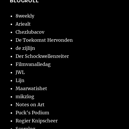
BLOGROLL
8weekly
Ariealt
Chezlubacov
De Toekomst Hervonden
de zijlijn
Der Schockwellenreiter
Filmvanalledag
JWL
Lijn
Maarwatishet
mikzlog
Notes on Art
Puck's Podium
Rogier Knipscheer
Scorelog