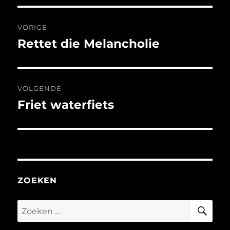
Bericht
VORIGE
navigatie
Rettet die Melancholie
Vorig
bericht:
VOLGENDE
Friet waterfiets
Volgend
bericht:
ZOEKEN
ZO
Zoeken
naar: