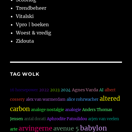
Trendbeheer
Vitalski
Vpro | boeken
Woest & vredig
Zidouta
TAG WOLK
Agnes Varda
16 horsepower
2022
2023
2024
AI
albert
altered
cossery
alex van warmerdam
alice rohrwacher
carbon
analoge nostalgie
analogie
Anders Thomas
Jensen
antal dorati
Aphrodite Patoulidou
arjen van veelen
babylon
arvingerne
avenue 5
arte