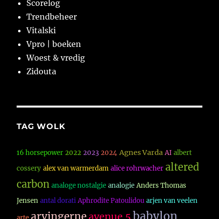
Scorelog
Trendbeheer
Vitalski
Vpro | boeken
Woest & vredig
Zidouta
TAG WOLK
Agnes Varda
16 horsepower
2022
2023
2024
AI
albert
altered
cossery
alex van warmerdam
alice rohrwacher
carbon
analoge nostalgie
analogie
Anders Thomas
Jensen
antal dorati
Aphrodite Patoulidou
arjen van veelen
babylon
arvingerne
avenue 5
arte