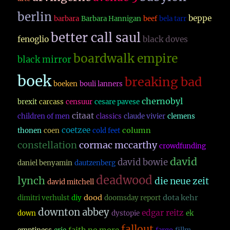
berlin
beppe
barbara
Barbara Hannigan
beef
bela tarr
better call saul
fenoglio
black doves
boardwalk empire
black mirror
boek
breaking bad
boeken
bouli lanners
chernobyl
brexit
carcass
censuur
cesare pavese
citaat
children of men
classics
claude vivier
clemens
coetzee
column
thonen
coen
cold feet
constellation
cormac mccarthy
crowdfunding
david
david bowie
daniel benyamin
dautzenberg
deadwood
lynch
die neue zeit
david mitchell
dood
dota kehr
dimitri verhulst
diy
doomsday report
downton abbey
edgar reitz
down
dystopie
ek
fallout