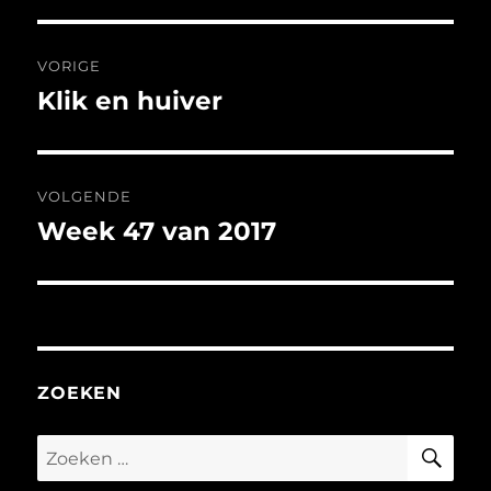
Bericht
VORIGE
navigatie
Klik en huiver
Vorig
bericht:
VOLGENDE
Week 47 van 2017
Volgend
bericht:
ZOEKEN
ZO
Zoeken
naar: