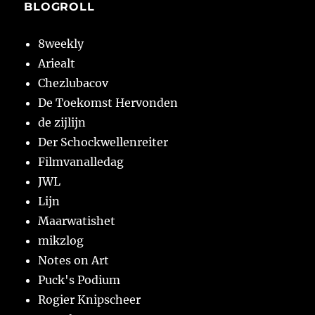
BLOGROLL
8weekly
Ariealt
Chezlubacov
De Toekomst Hervonden
de zijlijn
Der Schockwellenreiter
Filmvanalledag
JWL
Lijn
Maarwatishet
mikzlog
Notes on Art
Puck's Podium
Rogier Knipscheer