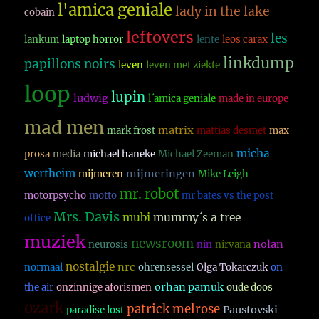
l'amica geniale
lady in the lake
cobain
leftovers
les
lankum
laptop horror
lente
leos carax
linkdump
papillons noirs
leven
leven met ziekte
loop
lupin
ludwig
l´amica geniale
made in europe
mad men
matrix
mark frost
mattias desmet
max
micha
prosa
media
michael haneke
Michael Zeeman
wertheim
mijmeringen
mijmeren
Mike Leigh
mr. robot
motorpsycho
motto
mr bates vs the post
Mrs. Davis
mubi
mummy´s a tree
office
muziek
newsroom
nolan
neurosis
nin
nirvana
nostalgie
nrc
normaal
ohrensessel
Olga Tokarczuk
on
orhan pamuk
the air
onzinnige aforismen
oude doos
ozark
patrick melrose
Paustovski
paradise lost