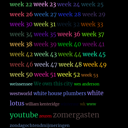
week 23
week 22
week 24
week 25
week 26
week 27
week 28
week 29
week 30
week 31
week 32
week 33
week 34
week 35
week 36
week 37
week 38
week 39
week 40
week 41
week 42
week 43
week 44
week 45
week 46
week 47
week 48
week 49
week 50
week 51
week 52
week 53
We own this city
weissensee
wes anderson
white
white house plumbers
westworld
lotus
william kenteridge
winteruur
wk
www
zomergasten
youtube
zeuren
zondagochtendmijmeringen