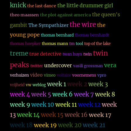
knick
the little drummer girl
the last dance
the queen's
theo maassen
the plot against america
the wire
the
gambit
The Sympathizer
young pope
thomas bernhard
thomas bernhardt
thomas hoepker
thomas mann
tm
tool
top of the lake
twin
treme
true detective
twan huys
twin
peaks
vera
undercover
twitter
vasili grossman
video
verhuizen
vimeo
voltaire
voornemens
vpro
week 1
week 2
week 3
vrijheid
vw
weblog
week 4
week 5
week 6
week 7
week 8
week 9
week 10
week 11
week 12
week
13
week 14
week 15
week 16
week 17
week 18
week 19
week 20
week 21