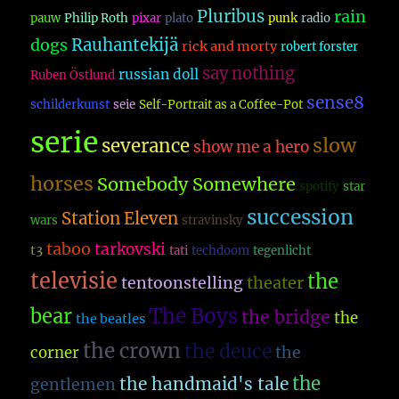
Pluribus
rain
pauw
Philip Roth
pixar
plato
punk
radio
dogs
Rauhantekijä
rick and morty
robert forster
say nothing
russian doll
Ruben Östlund
sense8
schilderkunst
seie
Self-Portrait as a Coffee-Pot
serie
slow
severance
show me a hero
horses
Somebody Somewhere
spotify
star
succession
Station Eleven
wars
stravinsky
taboo
tarkovski
t3
tati
techdoom
tegenlicht
televisie
the
theater
tentoonstelling
The Boys
bear
the bridge
the
the beatles
the crown
the deuce
the
corner
the
the handmaid's tale
gentlemen