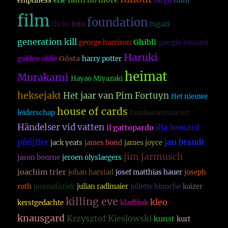
faith no more
emptiness
erie
fargo
fillm
film
foundation
flickr
foto
fugazi
generation kill
Ghibli
george harrison
giorgio bassani
Haruki
Gösta
golden oldie
harry potter
heimat
Murakami
Hayao Miyazaki
heksejakt
Het jaar van Pim Fortuyn
Het nieuwe
house of cards
leiderschap
huiskamerconcert
Händelser vid vatten
ilja leonard
il gattopardo
pfeijffer
jan brandt
jack yeats
james bond
james joyce
jim jarmusch
jason bourne
jeroen olyslaegers
joachim trier
johan harstad
josef matthias hauer
joseph
roth
journalistiek
julian radlmaier
juliette binoche
kaizer
killing eve
kleo
kerstgedachte
kladblok
knausgard
Krzysztof Kieslowski
kunst
kurt