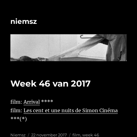
niemsz
Week 46 van 2017
film:
Arrival
****
film:
Les cent et une nuits de Simon Cinéma
***(*)
Auteur
Geplaatst
Tags
Niemsz
22 november 2017
film
,
week 46