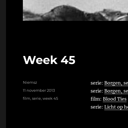
Week 45
Auteur
Niemsz
serie:
Borgen, se
Geplaatst
11 november 2013
serie:
Borgen, se
op
Tags
film
,
serie
,
week 45
film:
Blood Ties
serie:
Licht op h