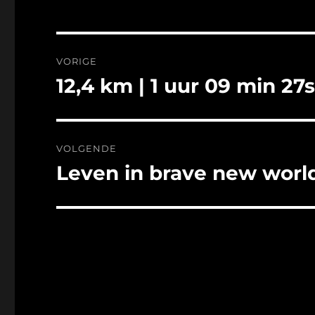
Bericht
VORIGE
navigatie
12,4 km | 1 uur 09 min 27
Vorig
bericht:
VOLGENDE
Leven in brave new worl
Volgend
bericht: