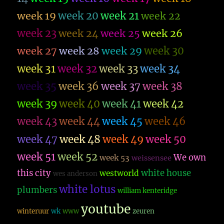
week 19
week 20
week 21
week 22
week 23
week 26
week 24
week 25
week 27
week 28
week 29
week 30
week 31
week 32
week 33
week 34
week 35
week 36
week 37
week 38
week 39
week 40
week 41
week 42
week 43
week 44
week 45
week 46
week 47
week 48
week 49
week 50
week 51
week 52
We own
week 53
weissensee
this city
white house
westworld
wes anderson
white lotus
plumbers
william kenteridge
youtube
winteruur
wk
www
zeuren