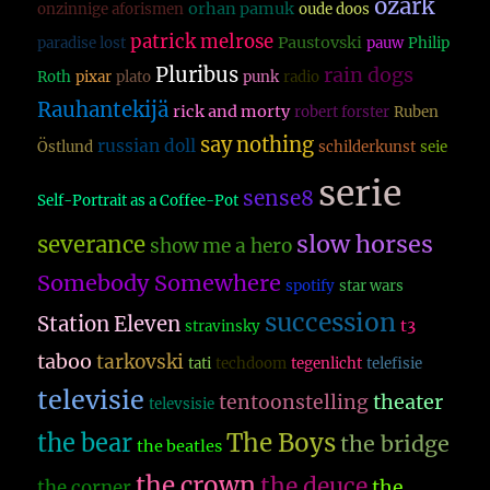
ozark
orhan pamuk
onzinnige aforismen
oude doos
patrick melrose
Paustovski
paradise lost
pauw
Philip
Pluribus
rain dogs
Roth
pixar
plato
punk
radio
Rauhantekijä
rick and morty
robert forster
Ruben
say nothing
russian doll
Östlund
schilderkunst
seie
serie
sense8
Self-Portrait as a Coffee-Pot
slow horses
severance
show me a hero
Somebody Somewhere
spotify
star wars
succession
Station Eleven
t3
stravinsky
taboo
tarkovski
tati
techdoom
tegenlicht
telefisie
televisie
theater
tentoonstelling
televsisie
The Boys
the bear
the bridge
the beatles
the crown
the deuce
the
the corner