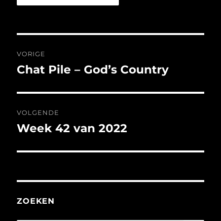
Bericht
VORIGE
navigatie
Chat Pile – God’s Country
Vorig
bericht:
VOLGENDE
Week 42 van 2022
Volgend
bericht:
ZOEKEN