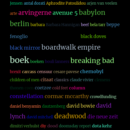
Jensen
antal dorati
Aphrodite Patoulidou
arjen van veelen
babylon
arvingerne
avenue 5
arte
berlin
beppe
barbara
Barbara Hannigan
beef
bela tarr
better call saul
fenoglio
black doves
boardwalk empire
black mirror
boek
breaking bad
boeken
bouli lanners
chernobyl
brexit
carcass
censuur
cesare pavese
citaat
children of men
classics
claude vivier
clemens
coetzee
column
thonen
coen
cold feet
constellation
cormac mccarthy
crowdfunding
david
david bowie
daniel benyamin
dautzenberg
deadwood
lynch
die neue zeit
david mitchell
dood
dota kehr
dimitri verhulst
diy
doomsday report