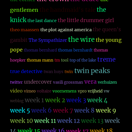
the
the handmaid's tale
gentlemen
knick
the little drummer girl
the last dance
the queen's
theo maassen
the plot against america
the wire
the young
gambit
The Sympathizer
pope
thomas bernhard
thomas bernhardt
thomas
treme
hoepker
thomas mann
tm
tool
top of the lake
twin peaks
true detective
twan huys
twin
vera
undercover
twitter
vasili grossman
verhuizen
video
vimeo
voltaire
voornemens
vpro
vrijheid
vw
week 1
week 2
week 3
week 4
weblog
week 5
week 6
week 7
week 8
week 9
week 10
week 11
week 12
week 13
week
14
week 15
week 16
week 17
week 18