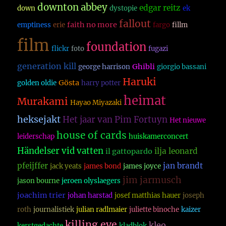
downton abbey
edgar reitz
down
dystopie
ek
fallout
faith no more
emptiness
erie
fargo
fillm
film
foundation
flickr
foto
fugazi
generation kill
Ghibli
george harrison
giorgio bassani
Haruki
Gösta
golden oldie
harry potter
heimat
Murakami
Hayao Miyazaki
heksejakt
Het jaar van Pim Fortuyn
Het nieuwe
house of cards
leiderschap
huiskamerconcert
Händelser vid vatten
ilja leonard
il gattopardo
pfeijffer
jan brandt
jack yeats
james bond
james joyce
jim jarmusch
jason bourne
jeroen olyslaegers
joachim trier
johan harstad
josef matthias hauer
joseph
roth
journalistiek
julian radlmaier
juliette binoche
kaizer
killing eve
kleo
kerstgedachte
kladblok