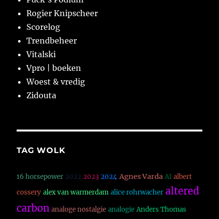
Rogier Knipscheer
Scorelog
Trendbeheer
Vitalski
Vpro | boeken
Woest & vredig
Zidouta
TAG WOLK
Agnes Varda
16 horsepower
2022
2023
2024
AI
albert
altered
cossery
alex van warmerdam
alice rohrwacher
carbon
analoge nostalgie
analogie
Anders Thomas