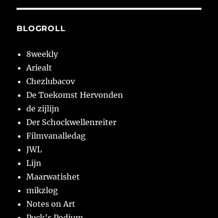
BLOGROLL
8weekly
Ariealt
Chezlubacov
De Toekomst Hervonden
de zijlijn
Der Schockwellenreiter
Filmvanalledag
JWL
Lijn
Maarwatishet
mikzlog
Notes on Art
Puck's Podium