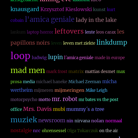
knausgard
Krzysztof Kieslowski
kunst
kurt
l'amica geniale
lady in the lake
cobain
leftovers
les
lankum
laptop horror
lente
leos carax
linkdump
papillons noirs
leven
leven met ziekte
loop
lupin
ludwig
l´amica geniale
made in europe
mad men
matrix
mark frost
mattias desmet
max
micha
prosa
media
michael haneke
Michael Zeeman
wertheim
mijmeringen
mijmeren
Mike Leigh
mr. robot
motorpsycho
motto
mr bates vs the post
Mrs. Davis
mubi
mummy´s a tree
office
muziek
newsroom
nolan
nin
nirvana
normaal
nostalgie
nrc
ohrensessel
Olga Tokarczuk
on the air