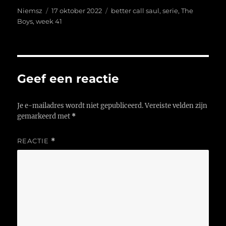
Auteur
Geplaatst
Tags
Niemsz
17 oktober 2022
better call saul
,
serie
,
The
op
Boys
,
week 41
Geef een reactie
Je e-mailadres wordt niet gepubliceerd.
Vereiste velden zijn
gemarkeerd met
*
REACTIE
*