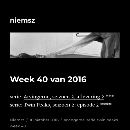
niemsz
Week 40 van 2016
serie:
Arvingerne, seizoen 2, aflevering 2
***
serie:
Twin Peaks, seizoen 2: episode 2
****
Auteur
Geplaatst
Tags
Niemsz
10 oktober 2016
arvingerne
,
serie
,
twin peaks
,
op
week 40