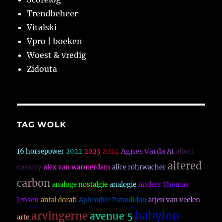
Trendbeheer
Vitalski
Vpro | boeken
Woest & vredig
Zidouta
TAG WOLK
Agnes Varda
16 horsepower
2022
2023
2024
AI
albert
altered
cossery
alex van warmerdam
alice rohrwacher
carbon
analoge nostalgie
analogie
Anders Thomas
Jensen
antal dorati
Aphrodite Patoulidou
arjen van veelen
babylon
arvingerne
avenue 5
arte