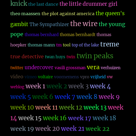
knick
the little drummer girl
the last dance
the queen's
theo maassen
the plot against america
the wire
the young
gambit
The Sympathizer
pope
thomas bernhard
thomas bernhardt
thomas
treme
hoepker
thomas mann
tm
tool
top of the lake
twin peaks
true detective
twan huys
twin
vera
undercover
twitter
vasili grossman
verhuizen
video
vimeo
voltaire
voornemens
vpro
vrijheid
vw
week 1
week 2
week 3
week 4
weblog
week 5
week 6
week 7
week 8
week 9
week 10
week 11
week 12
week 13
week
14
week 15
week 16
week 17
week 18
week 19
week 20
week 21
week 22