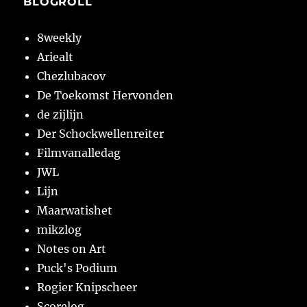
BLOGROLL
8weekly
Ariealt
Chezlubacov
De Toekomst Hervonden
de zijlijn
Der Schockwellenreiter
Filmvanalledag
JWL
Lijn
Maarwatishet
mikzlog
Notes on Art
Puck's Podium
Rogier Knipscheer
Scorelog