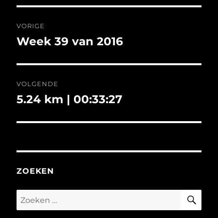
Bericht
VORIGE
navigatie
Week 39 van 2016
Vorig
bericht:
VOLGENDE
5.24 km | 00:33:27
Volgend
bericht:
ZOEKEN
ZO
Zoeken
naar: