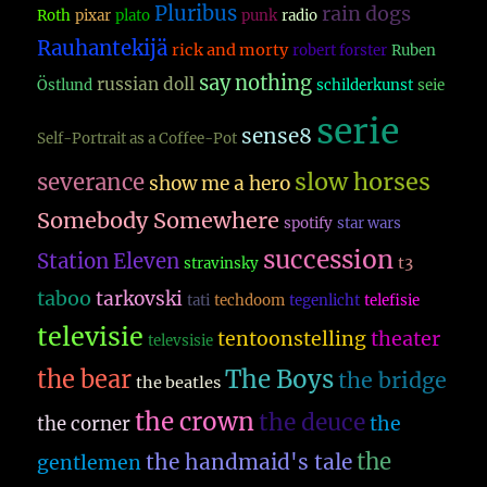
Pluribus
rain dogs
Roth
pixar
plato
punk
radio
Rauhantekijä
rick and morty
robert forster
Ruben
say nothing
russian doll
Östlund
schilderkunst
seie
serie
sense8
Self-Portrait as a Coffee-Pot
slow horses
severance
show me a hero
Somebody Somewhere
spotify
star wars
succession
Station Eleven
t3
stravinsky
taboo
tarkovski
tati
techdoom
tegenlicht
telefisie
televisie
theater
tentoonstelling
televsisie
The Boys
the bear
the bridge
the beatles
the crown
the deuce
the
the corner
the
the handmaid's tale
gentlemen