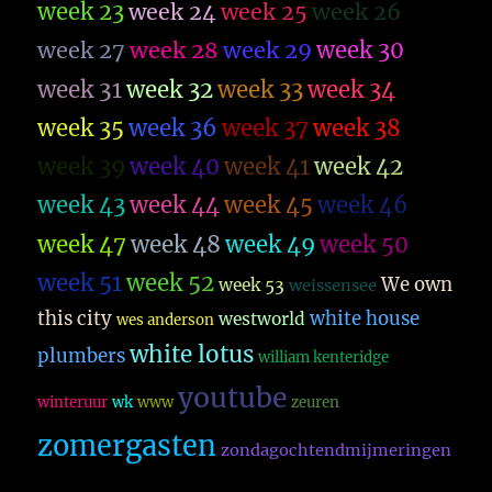
week 23
week 26
week 24
week 25
week 27
week 28
week 29
week 30
week 31
week 32
week 33
week 34
week 35
week 36
week 37
week 38
week 39
week 40
week 41
week 42
week 43
week 44
week 45
week 46
week 47
week 48
week 49
week 50
week 51
week 52
We own
week 53
weissensee
this city
white house
westworld
wes anderson
white lotus
plumbers
william kenteridge
youtube
winteruur
wk
www
zeuren
zomergasten
zondagochtendmijmeringen