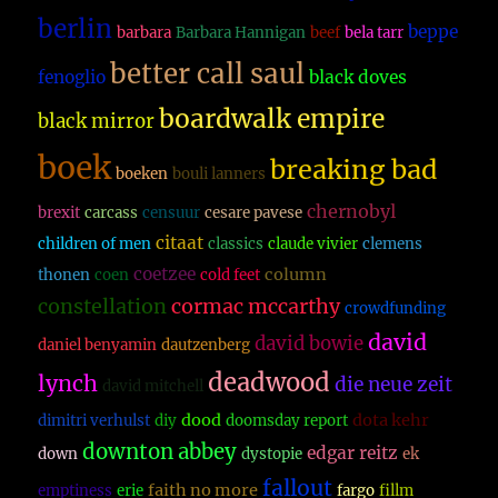
berlin
beppe
barbara
Barbara Hannigan
beef
bela tarr
better call saul
fenoglio
black doves
boardwalk empire
black mirror
boek
breaking bad
boeken
bouli lanners
chernobyl
brexit
carcass
censuur
cesare pavese
citaat
children of men
classics
claude vivier
clemens
coetzee
column
thonen
coen
cold feet
constellation
cormac mccarthy
crowdfunding
david
david bowie
daniel benyamin
dautzenberg
deadwood
lynch
die neue zeit
david mitchell
dood
dota kehr
dimitri verhulst
diy
doomsday report
downton abbey
edgar reitz
down
dystopie
ek
fallout
faith no more
emptiness
erie
fargo
fillm