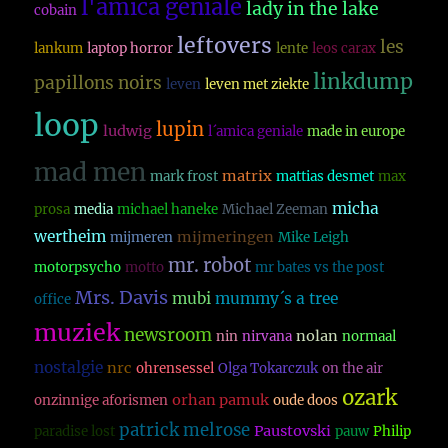
l'amica geniale
lady in the lake
cobain
leftovers
les
lankum
laptop horror
lente
leos carax
linkdump
papillons noirs
leven
leven met ziekte
loop
lupin
ludwig
l´amica geniale
made in europe
mad men
matrix
mark frost
mattias desmet
max
micha
prosa
media
michael haneke
Michael Zeeman
wertheim
mijmeringen
mijmeren
Mike Leigh
mr. robot
motorpsycho
motto
mr bates vs the post
Mrs. Davis
mubi
mummy´s a tree
office
muziek
newsroom
nolan
nin
nirvana
normaal
nostalgie
nrc
ohrensessel
Olga Tokarczuk
on the air
ozark
orhan pamuk
onzinnige aforismen
oude doos
patrick melrose
Paustovski
paradise lost
pauw
Philip