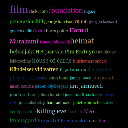
film
foundation
flickr
foto
fugazi
generation kill
Ghibli
george harrison
giorgio bassani
Haruki
Gösta
golden oldie
harry potter
heimat
Murakami
Hayao Miyazaki
heksejakt
Het jaar van Pim Fortuyn
Het nieuwe
house of cards
leiderschap
huiskamerconcert
Händelser vid vatten
ilja leonard
il gattopardo
pfeijffer
jan brandt
jack yeats
james bond
james joyce
jim jarmusch
jason bourne
jeroen olyslaegers
joachim trier
johan harstad
josef matthias hauer
joseph
roth
journalistiek
julian radlmaier
juliette binoche
kaizer
killing eve
kleo
kerstgedachte
kladblok
knausgard
Krzysztof Kieslowski
kunst
kurt