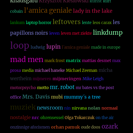
knausgard
Krzysztof Kieslowski
kunst
kurt
l'amica geniale
lady in the lake
cobain
leftovers
les
lankum
laptop horror
lente
leos carax
linkdump
papillons noirs
leven
leven met ziekte
loop
lupin
ludwig
l´amica geniale
made in europe
mad men
matrix
mark frost
mattias desmet
max
micha
prosa
media
michael haneke
Michael Zeeman
wertheim
mijmeringen
mijmeren
Mike Leigh
mr. robot
motorpsycho
motto
mr bates vs the post
Mrs. Davis
mubi
mummy´s a tree
office
muziek
newsroom
nolan
nin
nirvana
normaal
nostalgie
nrc
ohrensessel
Olga Tokarczuk
on the air
ozark
orhan pamuk
onzinnige aforismen
oude doos