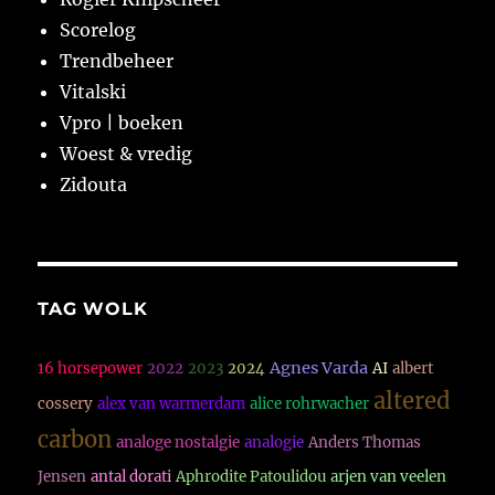
Scorelog
Trendbeheer
Vitalski
Vpro | boeken
Woest & vredig
Zidouta
TAG WOLK
Agnes Varda
16 horsepower
2022
2023
2024
AI
albert
altered
cossery
alex van warmerdam
alice rohrwacher
carbon
analoge nostalgie
analogie
Anders Thomas
Jensen
antal dorati
Aphrodite Patoulidou
arjen van veelen