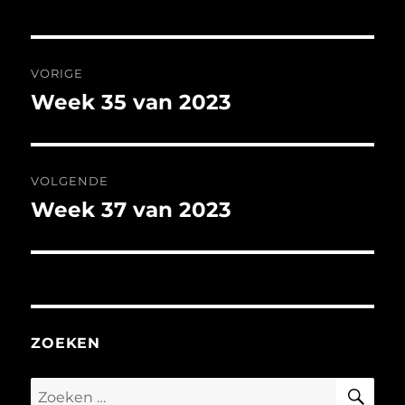
Bericht
VORIGE
navigatie
Week 35 van 2023
Vorig
bericht:
VOLGENDE
Week 37 van 2023
Volgend
bericht:
ZOEKEN
ZO
Zoeken