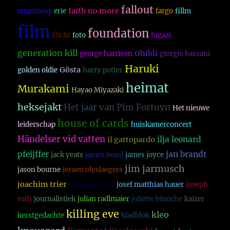
fallout
faith no more
emptiness
erie
fargo
fillm
film
foundation
flickr
foto
fugazi
generation kill
Ghibli
george harrison
giorgio bassani
Haruki
Gösta
golden oldie
harry potter
heimat
Murakami
Hayao Miyazaki
heksejakt
Het jaar van Pim Fortuyn
Het nieuwe
house of cards
leiderschap
huiskamerconcert
Händelser vid vatten
ilja leonard
il gattopardo
pfeijffer
jan brandt
jack yeats
james bond
james joyce
jim jarmusch
jason bourne
jeroen olyslaegers
joachim trier
johan harstad
josef matthias hauer
joseph
roth
journalistiek
julian radlmaier
juliette binoche
kaizer
killing eve
kleo
kerstgedachte
kladblok