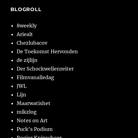
BLOGROLL
8weekly
Ariealt
Chezlubacov
De Toekomst Hervonden
de zijlijn
Der Schockwellenreiter
Filmvanalledag
JWL
Lijn
Maarwatishet
mikzlog
Notes on Art
Puck's Podium
Rogier Knipscheer