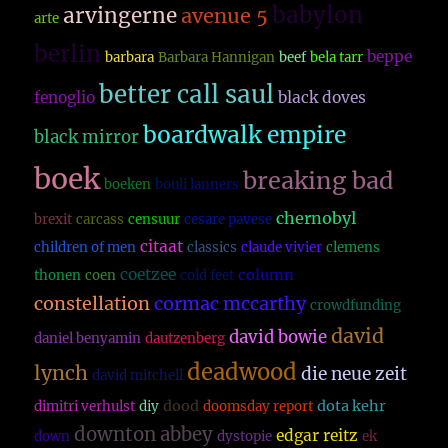
babylon
arvingerne
avenue 5
arte
berlin
beppe
barbara
Barbara Hannigan
beef
bela tarr
better call saul
fenoglio
black doves
boardwalk empire
black mirror
boek
breaking bad
boeken
bouli lanners
chernobyl
brexit
carcass
censuur
cesare pavese
citaat
children of men
classics
claude vivier
clemens
coetzee
column
thonen
coen
cold feet
constellation
cormac mccarthy
crowdfunding
david
david bowie
daniel benyamin
dautzenberg
deadwood
lynch
die neue zeit
david mitchell
dood
dota kehr
dimitri verhulst
diy
doomsday report
downton abbey
edgar reitz
down
dystopie
ek