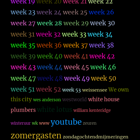
week 19
week 20
week 21
week 22
week 23
week 26
week 24
week 25
week 27
week 28
week 29
week 30
week 31
week 32
week 33
week 34
week 35
week 36
week 37
week 38
week 39
week 40
week 41
week 42
week 43
week 44
week 45
week 46
week 47
week 48
week 49
week 50
week 51
week 52
We own
week 53
weissensee
this city
white house
westworld
wes anderson
white lotus
plumbers
william kenteridge
youtube
winteruur
wk
www
zeuren
zomergasten
zondagochtendmijmeringen