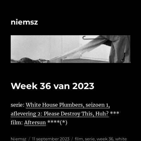
niemsz
Week 36 van 2023
serie:
White House Plumbers, seizoen 1,
aflevering 2: Please Destroy This, Huh?
***
film:
Aftersun
****(*)
Auteur
Geplaatst
Tags
Niemsz
11 september 2023
film
,
serie
,
week 36
,
white