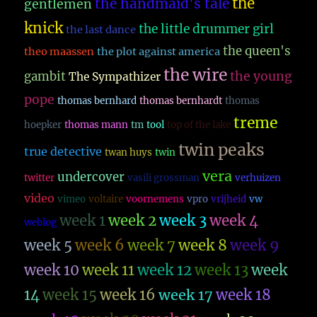
the
the handmaid's tale
gentlemen
knick
the little drummer girl
the last dance
the queen's
theo maassen
the plot against america
the wire
the young
gambit
The Sympathizer
pope
thomas bernhard
thomas bernhardt
thomas
treme
hoepker
thomas mann
tm
tool
top of the lake
twin peaks
true detective
twan huys
twin
vera
undercover
twitter
vasili grossman
verhuizen
video
vimeo
voltaire
voornemens
vpro
vrijheid
vw
week 1
week 2
week 3
week 4
weblog
week 5
week 6
week 7
week 8
week 9
week 10
week 11
week 12
week 13
week
14
week 15
week 16
week 17
week 18