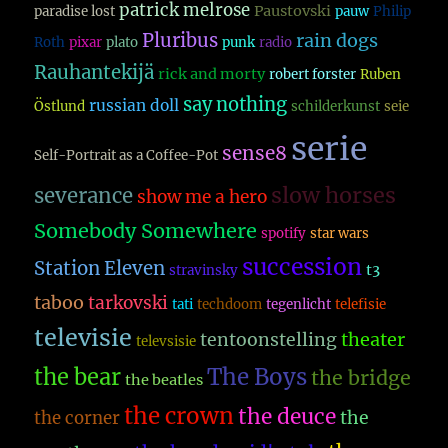
patrick melrose
Paustovski
paradise lost
pauw
Philip
Pluribus
rain dogs
Roth
pixar
plato
punk
radio
Rauhantekijä
rick and morty
robert forster
Ruben
say nothing
russian doll
Östlund
schilderkunst
seie
serie
sense8
Self-Portrait as a Coffee-Pot
slow horses
severance
show me a hero
Somebody Somewhere
spotify
star wars
succession
Station Eleven
t3
stravinsky
taboo
tarkovski
tati
techdoom
tegenlicht
telefisie
televisie
theater
tentoonstelling
televsisie
The Boys
the bear
the bridge
the beatles
the crown
the deuce
the
the corner