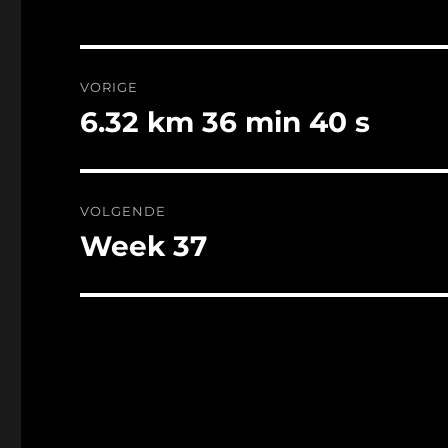
Bericht
VORIGE
navigatie
6.32 km 36 min 40 s
Vorig
bericht:
VOLGENDE
Week 37
Volgend
bericht: