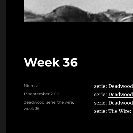
Week 36
Auteur
Niemsz
serie:
Deadwood,
Geplaatst
13 september 2010
serie:
Deadwood, 
op
Tags
deadwood
,
serie
,
the wire
,
serie:
Deadwood,
week 36
serie:
The Wire: 