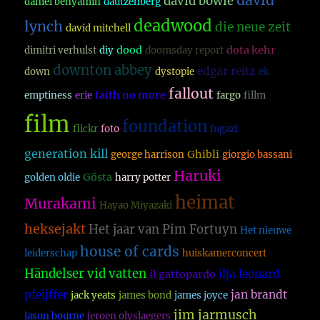
david
david bowie
daniel benyamin
dautzenberg
deadwood
lynch
die neue zeit
david mitchell
dood
dota kehr
dimitri verhulst
diy
doomsday report
downton abbey
edgar reitz
down
dystopie
ek
fallout
faith no more
emptiness
erie
fargo
fillm
film
foundation
flickr
foto
fugazi
generation kill
Ghibli
george harrison
giorgio bassani
Haruki
Gösta
golden oldie
harry potter
heimat
Murakami
Hayao Miyazaki
heksejakt
Het jaar van Pim Fortuyn
Het nieuwe
house of cards
leiderschap
huiskamerconcert
Händelser vid vatten
ilja leonard
il gattopardo
pfeijffer
jan brandt
jack yeats
james bond
james joyce
jim jarmusch
jason bourne
jeroen olyslaegers