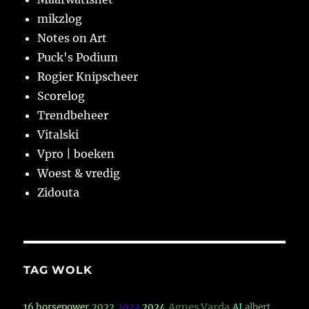
mikzlog
Notes on Art
Puck's Podium
Rogier Knipscheer
Scorelog
Trendbeheer
Vitalski
Vpro | boeken
Woest & vredig
Zidouta
TAG WOLK
Agnes Varda
16 horsepower
2022
2023
2024
AI
albert