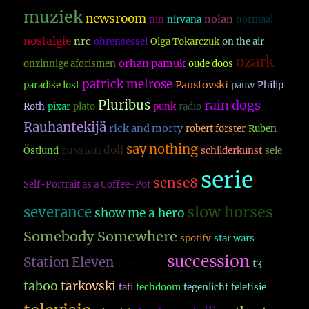
muziek
newsroom
nolan
nin
nirvana
normaal
nostalgie
nrc
ohrensessel
Olga Tokarczuk
on the air
ozark
orhan pamuk
onzinnige aforismen
oude doos
patrick melrose
Paustovski
paradise lost
pauw
Philip
Pluribus
rain dogs
Roth
pixar
plato
punk
radio
Rauhantekijä
rick and morty
robert forster
Ruben
say nothing
russian doll
Östlund
schilderkunst
seie
serie
sense8
Self-Portrait as a Coffee-Pot
slow horses
severance
show me a hero
Somebody Somewhere
spotify
star wars
succession
Station Eleven
t3
stravinsky
taboo
tarkovski
tati
techdoom
tegenlicht
telefisie