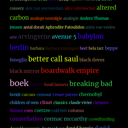
altered
cossery
alex van warmerdam
alice rohrwacher
carbon
analoge nostalgie
analogie
Anders Thomas
Jensen
antal dorati
Aphrodite Patoulidou
arjen van veelen
babylon
arvingerne
avenue 5
arte
berlin
beppe
barbara
Barbara Hannigan
beef
bela tarr
better call saul
fenoglio
black doves
boardwalk empire
black mirror
boek
breaking bad
boeken
bouli lanners
chernobyl
brexit
carcass
censuur
cesare pavese
citaat
children of men
classics
claude vivier
clemens
coetzee
column
thonen
coen
cold feet
constellation
cormac mccarthy
crowdfunding