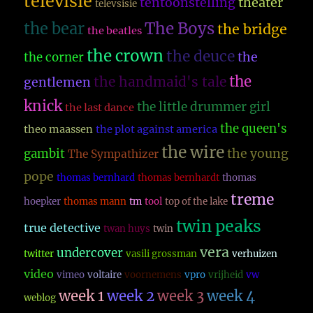
televisie
theater
tentoonstelling
televsisie
The Boys
the bear
the bridge
the beatles
the crown
the deuce
the
the corner
the
the handmaid's tale
gentlemen
knick
the little drummer girl
the last dance
the queen's
theo maassen
the plot against america
the wire
the young
gambit
The Sympathizer
pope
thomas bernhard
thomas bernhardt
thomas
treme
hoepker
thomas mann
tm
tool
top of the lake
twin peaks
true detective
twan huys
twin
vera
undercover
twitter
vasili grossman
verhuizen
video
vimeo
voltaire
voornemens
vpro
vrijheid
vw
week 1
week 2
week 3
week 4
weblog