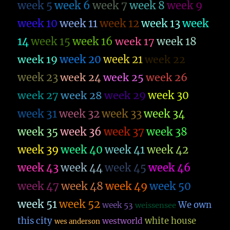
week 5
week 6
week 7
week 8
week 9
week 10
week 11
week 12
week 13
week
14
week 15
week 16
week 17
week 18
week 19
week 20
week 21
week 22
week 23
week 26
week 24
week 25
week 27
week 28
week 29
week 30
week 31
week 32
week 33
week 34
week 35
week 36
week 37
week 38
week 39
week 40
week 41
week 42
week 43
week 44
week 45
week 46
week 47
week 48
week 49
week 50
week 51
week 52
We own
week 53
weissensee
this city
white house
westworld
wes anderson