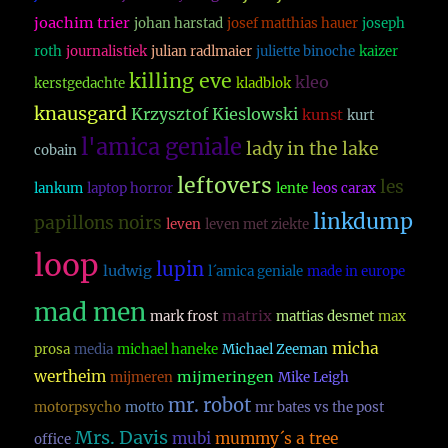
joachim trier
johan harstad
josef matthias hauer
joseph
roth
journalistiek
julian radlmaier
juliette binoche
kaizer
killing eve
kleo
kerstgedachte
kladblok
knausgard
Krzysztof Kieslowski
kunst
kurt
l'amica geniale
lady in the lake
cobain
leftovers
les
lankum
laptop horror
lente
leos carax
linkdump
papillons noirs
leven
leven met ziekte
loop
lupin
ludwig
l´amica geniale
made in europe
mad men
matrix
mark frost
mattias desmet
max
micha
prosa
media
michael haneke
Michael Zeeman
wertheim
mijmeringen
mijmeren
Mike Leigh
mr. robot
motorpsycho
motto
mr bates vs the post
Mrs. Davis
mubi
mummy´s a tree
office