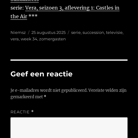
serie:
Vera, seizoen 3, aflevering 1: Castles in
the Air
***
Auteur
Geplaatst
Tags
Niemsz
25 augustus 2025
serie
,
succession
,
televisie
,
op
vera
,
week 34
,
zomergasten
Geef een reactie
Je e-mailadres wordt niet gepubliceerd.
Vereiste velden zijn
gemarkeerd met
*
REACTIE
*