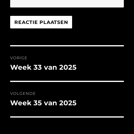
Bericht
VORIGE
navigatie
Week 33 van 2025
Vorig
bericht:
VOLGENDE
Week 35 van 2025
Volgend
bericht: