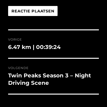
Bericht
VORIGE
navigatie
6.47 km | 00:39:24
Vorig
bericht:
VOLGENDE
Twin Peaks Season 3 – Night
Volgend
bericht:
Driving Scene