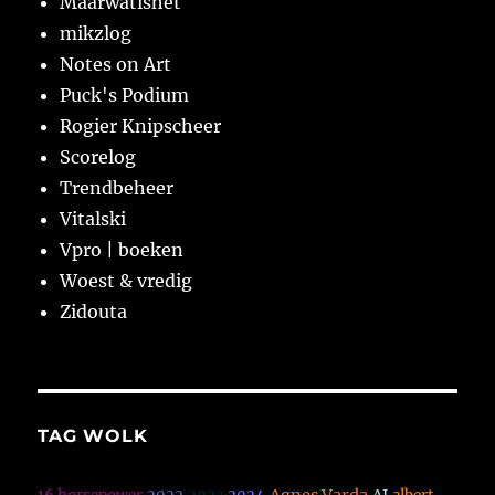
Maarwatishet
mikzlog
Notes on Art
Puck's Podium
Rogier Knipscheer
Scorelog
Trendbeheer
Vitalski
Vpro | boeken
Woest & vredig
Zidouta
TAG WOLK