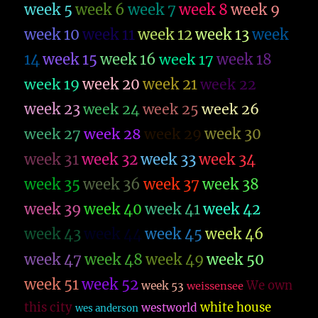
week 5
week 6
week 7
week 8
week 9
week 10
week 11
week 12
week 13
week
14
week 15
week 16
week 17
week 18
week 19
week 20
week 21
week 22
week 23
week 26
week 24
week 25
week 27
week 28
week 29
week 30
week 31
week 32
week 33
week 34
week 35
week 36
week 37
week 38
week 39
week 40
week 41
week 42
week 43
week 44
week 45
week 46
week 47
week 48
week 49
week 50
week 51
week 52
We own
week 53
weissensee
this city
white house
westworld
wes anderson