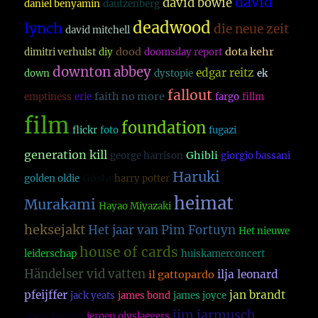
david
david bowie
daniel benyamin
dautzenberg
deadwood
lynch
die neue zeit
david mitchell
dood
dota kehr
dimitri verhulst
diy
doomsday report
downton abbey
edgar reitz
down
dystopie
ek
fallout
faith no more
emptiness
erie
fargo
fillm
film
foundation
flickr
foto
fugazi
generation kill
Ghibli
george harrison
giorgio bassani
Haruki
Gösta
golden oldie
harry potter
heimat
Murakami
Hayao Miyazaki
heksejakt
Het jaar van Pim Fortuyn
Het nieuwe
house of cards
leiderschap
huiskamerconcert
Händelser vid vatten
ilja leonard
il gattopardo
pfeijffer
jan brandt
jack yeats
james bond
james joyce
jim jarmusch
jason bourne
jeroen olyslaegers