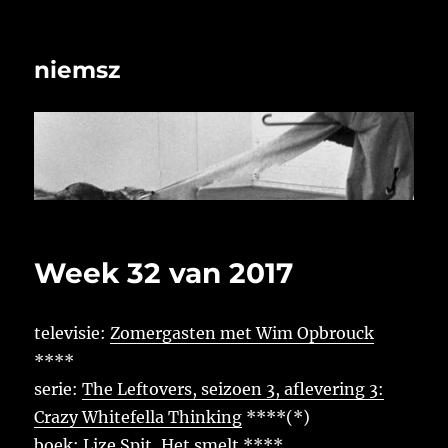
niemsz
Week 32 van 2017
televisie:
Zomergasten met Wim Opbrouck
****
serie:
The Leftovers, seizoen 3, aflevering 3:
Crazy Whitefella Thinking
****(*)
boek:
Lize Spit, Het smelt
****