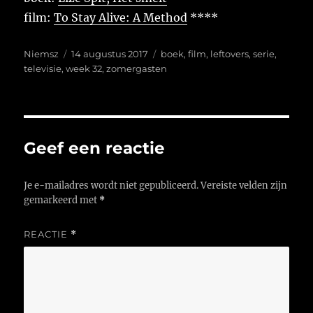
film:
To Stay Alive: A Method
****
Auteur
Geplaatst
Tags
Niemsz
14 augustus 2017
boek
,
film
,
leftovers
,
serie
,
op
televisie
,
week 32
,
zomergasten
Geef een reactie
Je e-mailadres wordt niet gepubliceerd.
Vereiste velden zijn
gemarkeerd met
*
REACTIE
*