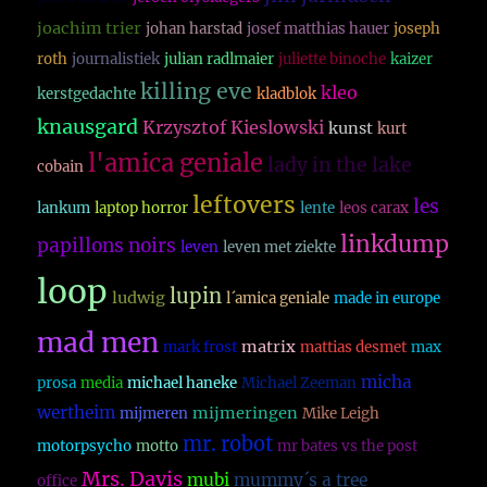
joachim trier
johan harstad
josef matthias hauer
joseph
roth
journalistiek
julian radlmaier
juliette binoche
kaizer
killing eve
kleo
kerstgedachte
kladblok
knausgard
Krzysztof Kieslowski
kunst
kurt
l'amica geniale
lady in the lake
cobain
leftovers
les
lankum
laptop horror
lente
leos carax
linkdump
papillons noirs
leven
leven met ziekte
loop
lupin
ludwig
l´amica geniale
made in europe
mad men
matrix
mark frost
mattias desmet
max
micha
prosa
media
michael haneke
Michael Zeeman
wertheim
mijmeringen
mijmeren
Mike Leigh
mr. robot
motorpsycho
motto
mr bates vs the post
Mrs. Davis
mubi
mummy´s a tree
office