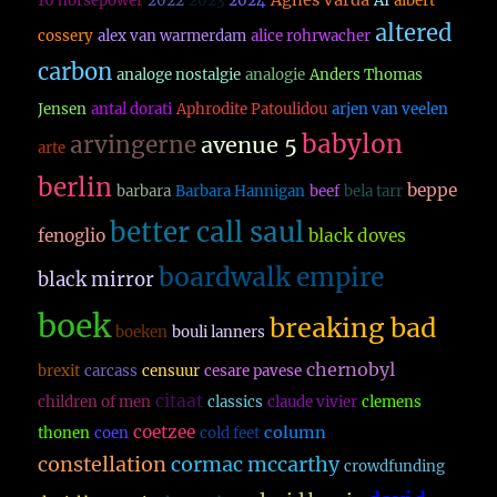
Agnes Varda
16 horsepower
2022
2023
2024
AI
albert
altered
cossery
alex van warmerdam
alice rohrwacher
carbon
analoge nostalgie
analogie
Anders Thomas
Jensen
antal dorati
Aphrodite Patoulidou
arjen van veelen
babylon
arvingerne
avenue 5
arte
berlin
beppe
barbara
Barbara Hannigan
beef
bela tarr
better call saul
fenoglio
black doves
boardwalk empire
black mirror
boek
breaking bad
boeken
bouli lanners
chernobyl
brexit
carcass
censuur
cesare pavese
citaat
children of men
classics
claude vivier
clemens
coetzee
column
thonen
coen
cold feet
constellation
cormac mccarthy
crowdfunding