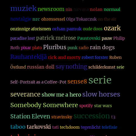
muziek
newsroom
nolan
nin
nirvana
normaal
nostalgie
nrc
ohrensessel
Olga Tokarczuk
on the air
ozark
orhan pamuk
onzinnige aforismen
oude doos
patrick melrose
Paustovski
paradise lost
pauw
Philip
Pluribus
rain dogs
Roth
pixar
plato
punk
radio
Rauhantekijä
rick and morty
robert forster
Ruben
say nothing
russian doll
Östlund
schilderkunst
seie
serie
sense8
Self-Portrait as a Coffee-Pot
slow horses
severance
show me a hero
Somebody Somewhere
spotify
star wars
succession
Station Eleven
t3
stravinsky
taboo
tarkovski
tati
techdoom
tegenlicht
telefisie