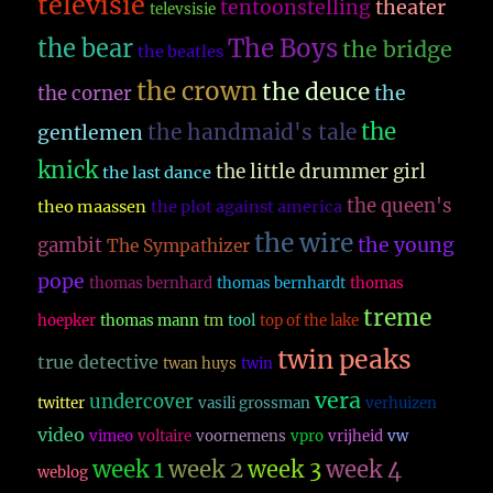
televisie
theater
tentoonstelling
televsisie
The Boys
the bear
the bridge
the beatles
the crown
the deuce
the
the corner
the
the handmaid's tale
gentlemen
knick
the little drummer girl
the last dance
the queen's
theo maassen
the plot against america
the wire
the young
gambit
The Sympathizer
pope
thomas bernhard
thomas bernhardt
thomas
treme
hoepker
thomas mann
tm
tool
top of the lake
twin peaks
true detective
twan huys
twin
vera
undercover
twitter
vasili grossman
verhuizen
video
vimeo
voltaire
voornemens
vpro
vrijheid
vw
week 1
week 2
week 3
week 4
weblog