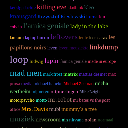
killing eve
kleo
kerstgedachte
kladblok
knausgard
Krzysztof Kieslowski
kunst
kurt
l'amica geniale
lady in the lake
cobain
leftovers
les
lankum
laptop horror
lente
leos carax
linkdump
papillons noirs
leven
leven met ziekte
loop
lupin
ludwig
l´amica geniale
made in europe
mad men
matrix
mark frost
mattias desmet
max
micha
prosa
media
michael haneke
Michael Zeeman
wertheim
mijmeringen
mijmeren
Mike Leigh
mr. robot
motorpsycho
motto
mr bates vs the post
Mrs. Davis
mubi
mummy´s a tree
office
muziek
newsroom
nolan
nin
nirvana
normaal