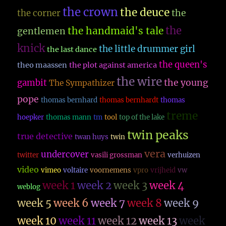
the crown
the deuce
the
the corner
the
the handmaid's tale
gentlemen
knick
the little drummer girl
the last dance
the queen's
theo maassen
the plot against america
the wire
the young
gambit
The Sympathizer
pope
thomas bernhard
thomas bernhardt
thomas
treme
hoepker
thomas mann
tm
tool
top of the lake
twin peaks
true detective
twan huys
twin
vera
undercover
twitter
vasili grossman
verhuizen
video
vimeo
voltaire
voornemens
vpro
vrijheid
vw
week 1
week 2
week 3
week 4
weblog
week 5
week 6
week 7
week 8
week 9
week 10
week 11
week 12
week 13
week