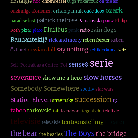
nostalgie
nrc
ohrensessel
Olga Tokarczuk
on the air
ozark
orhan pamuk
onzinnige aforismen
oude doos
patrick melrose
Paustovski
paradise lost
pauw
Philip
Pluribus
rain dogs
Roth
pixar
plato
punk
radio
Rauhantekijä
rick and morty
robert forster
Ruben
say nothing
russian doll
Östlund
schilderkunst
seie
serie
sense8
Self-Portrait as a Coffee-Pot
slow horses
severance
show me a hero
Somebody Somewhere
spotify
star wars
succession
Station Eleven
t3
stravinsky
taboo
tarkovski
tati
techdoom
tegenlicht
telefisie
televisie
theater
tentoonstelling
televsisie
The Boys
the bear
the bridge
the beatles