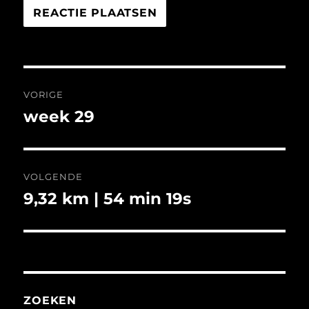
Bericht
VORIGE
navigatie
week 29
Vorig
bericht:
VOLGENDE
9,32 km | 54 min 19s
Volgend
bericht:
ZOEKEN