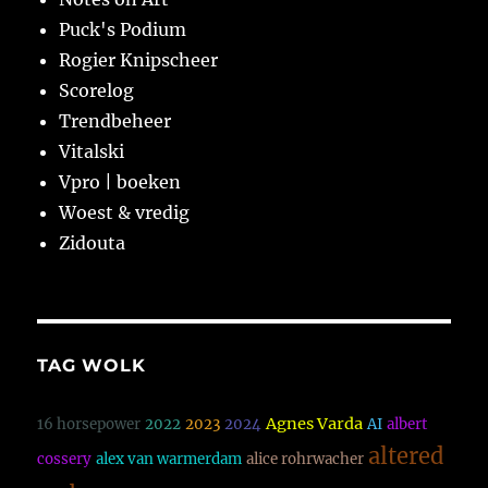
Puck's Podium
Rogier Knipscheer
Scorelog
Trendbeheer
Vitalski
Vpro | boeken
Woest & vredig
Zidouta
TAG WOLK
Agnes Varda
16 horsepower
2022
2023
2024
AI
albert
altered
cossery
alex van warmerdam
alice rohrwacher