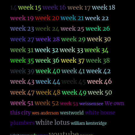
14
week 15
week 16
week 17
week 18
week 19
week 20
week 21
week 22
week 23
week 26
week 24
week 25
week 27
week 28
week 29
week 30
week 31
week 32
week 33
week 34
week 35
week 36
week 37
week 38
week 39
week 40
week 41
week 42
week 43
week 44
week 45
week 46
week 47
week 48
week 49
week 50
week 51
week 52
We own
week 53
weissensee
this city
white house
westworld
wes anderson
white lotus
plumbers
william kenteridge
youtube