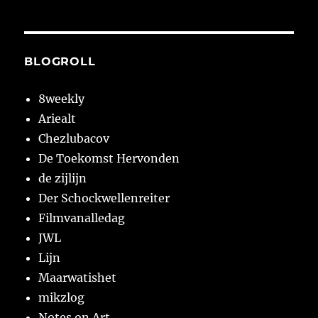
BLOGROLL
8weekly
Ariealt
Chezlubacov
De Toekomst Hervonden
de zijlijn
Der Schockwellenreiter
Filmvanalledag
JWL
Lijn
Maarwatishet
mikzlog
Notes on Art