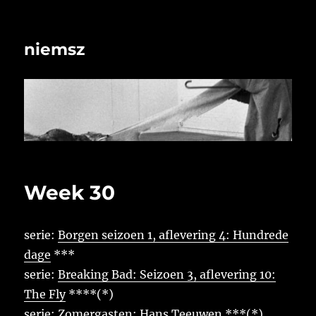
niemsz
Week 30
serie:
Borgen seizoen 1, aflevering 4: Hundrede
dage
***
serie:
Breaking Bad: Seizoen 3, aflevering 10:
The Fly
****(*)
serie:
Zomergasten: Hans Teeuwen
***(*)