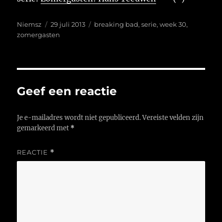
Auteur
Geplaatst
Tags
Niemsz
29 juli 2013
breaking bad
,
serie
,
week 30
,
op
zomergasten
Geef een reactie
Je e-mailadres wordt niet gepubliceerd.
Vereiste velden zijn
gemarkeerd met
*
REACTIE
*