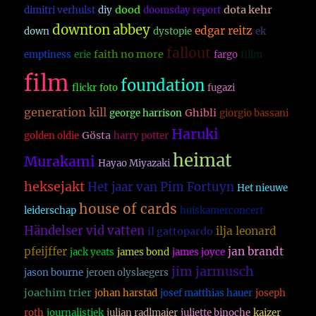
dood
dota kehr
dimitri verhulst
diy
doomsday report
downton abbey
edgar reitz
down
dystopie
ek
fallout
faith no more
emptiness
erie
fargo
fillm
film
foundation
flickr
foto
fugazi
generation kill
Ghibli
george harrison
giorgio bassani
Haruki
Gösta
golden oldie
harry potter
heimat
Murakami
Hayao Miyazaki
heksejakt
Het jaar van Pim Fortuyn
Het nieuwe
house of cards
leiderschap
huiskamerconcert
Händelser vid vatten
ilja leonard
il gattopardo
pfeijffer
jan brandt
jack yeats
james bond
james joyce
jim jarmusch
jason bourne
jeroen olyslaegers
joachim trier
johan harstad
josef matthias hauer
joseph
roth
journalistiek
julian radlmaier
juliette binoche
kaizer