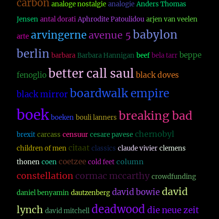
carbon
analoge nostalgie
analogie
Anders Thomas
Jensen
antal dorati
Aphrodite Patoulidou
arjen van veelen
babylon
arvingerne
avenue 5
arte
berlin
beppe
barbara
Barbara Hannigan
beef
bela tarr
better call saul
fenoglio
black doves
boardwalk empire
black mirror
boek
breaking bad
boeken
bouli lanners
chernobyl
brexit
carcass
censuur
cesare pavese
citaat
children of men
classics
claude vivier
clemens
coetzee
column
thonen
coen
cold feet
constellation
cormac mccarthy
crowdfunding
david
david bowie
daniel benyamin
dautzenberg
deadwood
lynch
die neue zeit
david mitchell