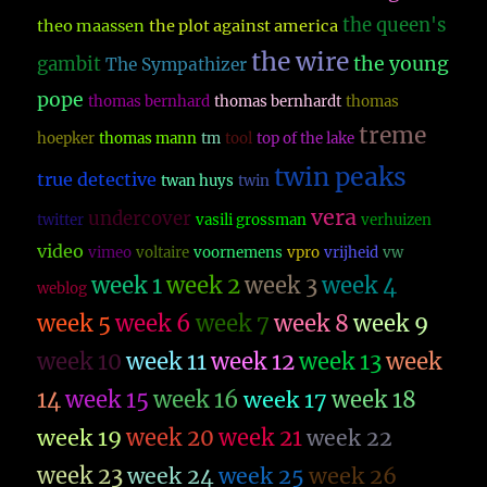
the queen's
theo maassen
the plot against america
the wire
the young
gambit
The Sympathizer
pope
thomas bernhard
thomas bernhardt
thomas
treme
hoepker
thomas mann
tm
tool
top of the lake
twin peaks
true detective
twan huys
twin
vera
undercover
twitter
vasili grossman
verhuizen
video
vimeo
voltaire
voornemens
vpro
vrijheid
vw
week 1
week 2
week 3
week 4
weblog
week 5
week 6
week 7
week 8
week 9
week 10
week 11
week 12
week 13
week
14
week 15
week 16
week 17
week 18
week 19
week 20
week 21
week 22
week 23
week 26
week 24
week 25