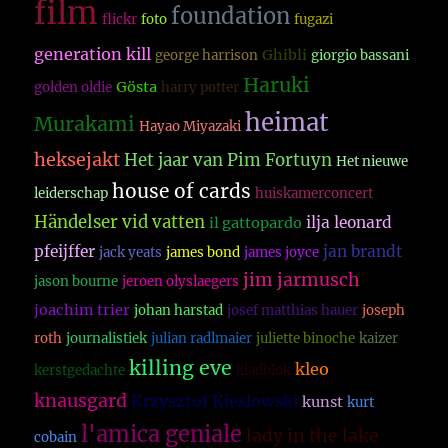
film
foundation
flickr
foto
fugazi
generation kill
Ghibli
george harrison
giorgio bassani
Haruki
Gösta
golden oldie
harry potter
heimat
Murakami
Hayao Miyazaki
heksejakt
Het jaar van Pim Fortuyn
Het nieuwe
house of cards
leiderschap
huiskamerconcert
Händelser vid vatten
ilja leonard
il gattopardo
pfeijffer
jan brandt
jack yeats
james bond
james joyce
jim jarmusch
jason bourne
jeroen olyslaegers
joachim trier
johan harstad
josef matthias hauer
joseph
roth
journalistiek
julian radlmaier
juliette binoche
kaizer
killing eve
kleo
kerstgedachte
kladblok
knausgard
Krzysztof Kieslowski
kunst
kurt
l'amica geniale
lady in the lake
cobain