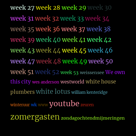
week 27
week 28
week 29
week 30
week 31
week 32
week 33
week 34
week 35
week 36
week 37
week 38
week 39
week 40
week 41
week 42
week 43
week 44
week 45
week 46
week 47
week 48
week 49
week 50
week 51
week 52
We own
week 53
weissensee
this city
white house
westworld
wes anderson
white lotus
plumbers
william kenteridge
youtube
winteruur
wk
www
zeuren
zomergasten
zondagochtendmijmeringen