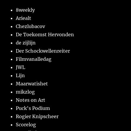
8weekly
Ariealt
Chezlubacov
De Toekomst Hervonden
de zijlijn
Der Schockwellenreiter
Filmvanalledag
JWL
Lijn
Maarwatishet
mikzlog
Notes on Art
Puck's Podium
Rogier Knipscheer
Scorelog