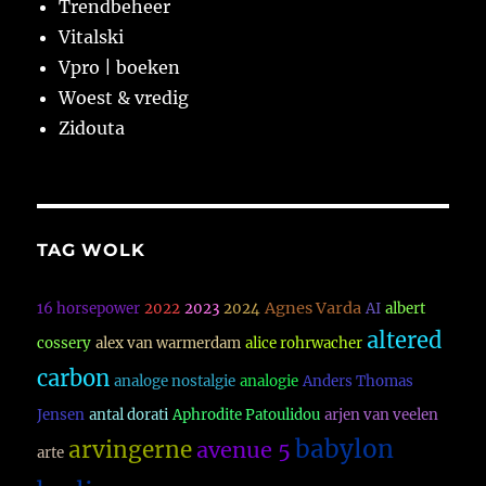
Trendbeheer
Vitalski
Vpro | boeken
Woest & vredig
Zidouta
TAG WOLK
Agnes Varda
16 horsepower
2022
2023
2024
AI
albert
altered
cossery
alex van warmerdam
alice rohrwacher
carbon
analoge nostalgie
analogie
Anders Thomas
Jensen
antal dorati
Aphrodite Patoulidou
arjen van veelen
babylon
arvingerne
avenue 5
arte