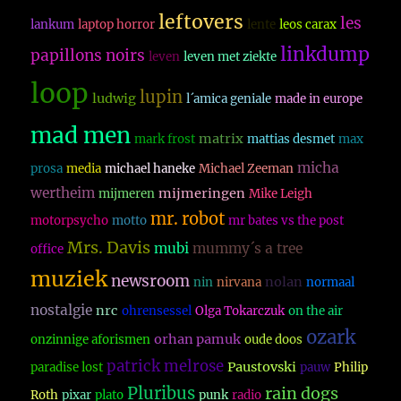
leftovers
les
lankum
laptop horror
lente
leos carax
linkdump
papillons noirs
leven
leven met ziekte
loop
lupin
ludwig
l´amica geniale
made in europe
mad men
matrix
mark frost
mattias desmet
max
micha
prosa
media
michael haneke
Michael Zeeman
wertheim
mijmeringen
mijmeren
Mike Leigh
mr. robot
motorpsycho
motto
mr bates vs the post
Mrs. Davis
mubi
mummy´s a tree
office
muziek
newsroom
nolan
nin
nirvana
normaal
nostalgie
nrc
ohrensessel
Olga Tokarczuk
on the air
ozark
orhan pamuk
onzinnige aforismen
oude doos
patrick melrose
Paustovski
paradise lost
pauw
Philip
Pluribus
rain dogs
Roth
pixar
plato
punk
radio