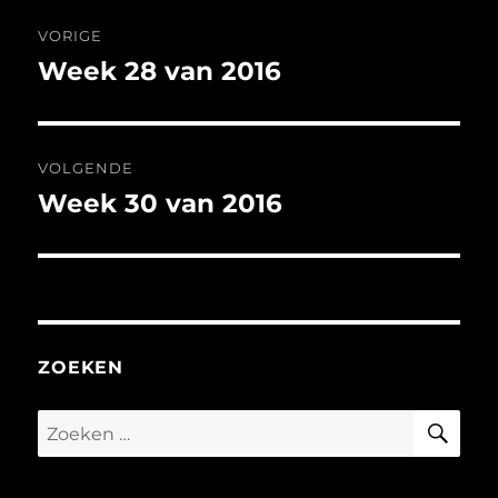
Bericht
VORIGE
navigatie
Week 28 van 2016
Vorig
bericht:
VOLGENDE
Week 30 van 2016
Volgend
bericht:
ZOEKEN
ZO
Zoeken
naar: