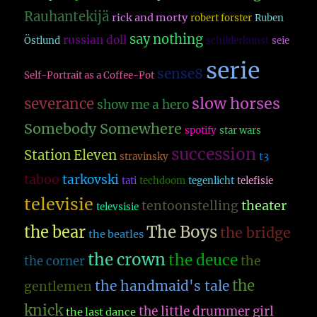
Rauhantekijä
rick and morty
robert forster
Ruben
say nothing
russian doll
Östlund
schilderkunst
seie
serie
sense8
Self-Portrait as a Coffee-Pot
slow horses
severance
show me a hero
Somebody Somewhere
spotify
star wars
succession
Station Eleven
t3
stravinsky
taboo
tarkovski
tati
techdoom
tegenlicht
telefisie
televisie
theater
tentoonstelling
televsisie
The Boys
the bear
the bridge
the beatles
the crown
the deuce
the
the corner
the
the handmaid's tale
gentlemen
knick
the little drummer girl
the last dance