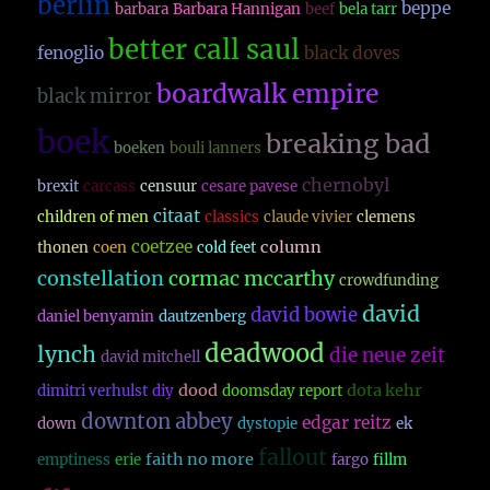
berlin
beppe
barbara
Barbara Hannigan
beef
bela tarr
better call saul
fenoglio
black doves
boardwalk empire
black mirror
boek
breaking bad
boeken
bouli lanners
chernobyl
brexit
carcass
censuur
cesare pavese
citaat
children of men
classics
claude vivier
clemens
coetzee
column
thonen
coen
cold feet
constellation
cormac mccarthy
crowdfunding
david
david bowie
daniel benyamin
dautzenberg
deadwood
lynch
die neue zeit
david mitchell
dood
dota kehr
dimitri verhulst
diy
doomsday report
downton abbey
edgar reitz
down
dystopie
ek
fallout
faith no more
emptiness
erie
fargo
fillm