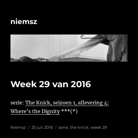
niemsz
Week 29 van 2016
serie:
The Knick, seizoen 1, aflevering 4:
Where’s the Dignity
***(*)
Auteur
Geplaatst
Tags
Niemsz
25 juli 2016
serie
,
the knick
,
week 29
op