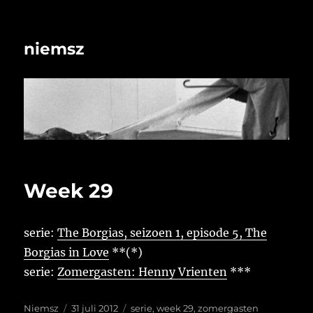
niemsz
Week 29
serie:
The Borgias, seizoen 1, episode 5, The
Borgias in Love
**(*)
serie:
Zomergasten: Henny Vrienten
***
Auteur
Geplaatst
Tags
Niemsz
31 juli 2012
serie
,
week 29
,
zomergasten