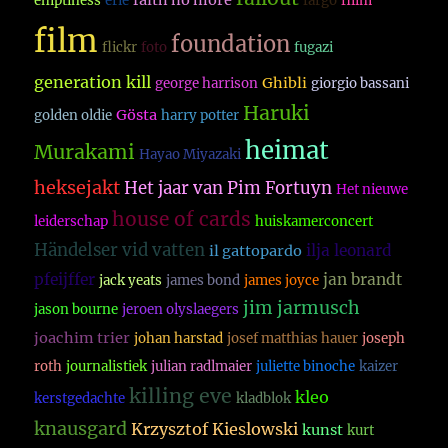
faith no more
emptiness
erie
fargo
fillm
film
foundation
flickr
foto
fugazi
generation kill
Ghibli
george harrison
giorgio bassani
Haruki
Gösta
golden oldie
harry potter
heimat
Murakami
Hayao Miyazaki
heksejakt
Het jaar van Pim Fortuyn
Het nieuwe
house of cards
leiderschap
huiskamerconcert
Händelser vid vatten
ilja leonard
il gattopardo
pfeijffer
jan brandt
jack yeats
james bond
james joyce
jim jarmusch
jason bourne
jeroen olyslaegers
joachim trier
johan harstad
josef matthias hauer
joseph
roth
journalistiek
julian radlmaier
juliette binoche
kaizer
killing eve
kleo
kerstgedachte
kladblok
knausgard
Krzysztof Kieslowski
kunst
kurt