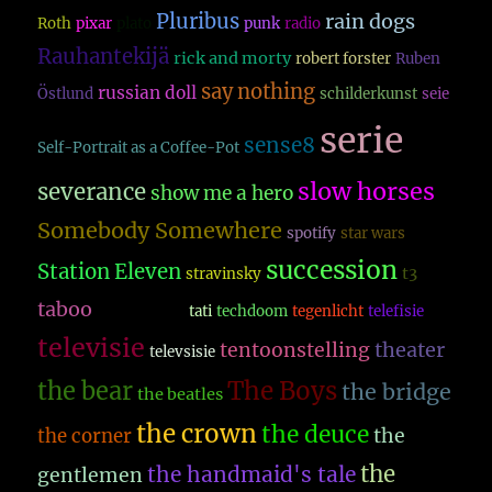
Pluribus
rain dogs
Roth
pixar
plato
punk
radio
Rauhantekijä
rick and morty
robert forster
Ruben
say nothing
russian doll
Östlund
schilderkunst
seie
serie
sense8
Self-Portrait as a Coffee-Pot
slow horses
severance
show me a hero
Somebody Somewhere
spotify
star wars
succession
Station Eleven
t3
stravinsky
taboo
tarkovski
tati
techdoom
tegenlicht
telefisie
televisie
theater
tentoonstelling
televsisie
The Boys
the bear
the bridge
the beatles
the crown
the deuce
the
the corner
the
the handmaid's tale
gentlemen