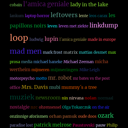
l'amica geniale
lady in the lake
cobain
leftovers
les
lankum
laptop horror
lente
leos carax
linkdump
papillons noirs
leven
leven met ziekte
loop
lupin
ludwig
l´amica geniale
made in europe
mad men
matrix
mark frost
mattias desmet
max
micha
prosa
media
michael haneke
Michael Zeeman
wertheim
mijmeringen
mijmeren
Mike Leigh
mr. robot
motorpsycho
motto
mr bates vs the post
Mrs. Davis
mubi
mummy´s a tree
office
muziek
newsroom
nolan
nin
nirvana
normaal
nostalgie
nrc
ohrensessel
Olga Tokarczuk
on the air
ozark
orhan pamuk
onzinnige aforismen
oude doos
patrick melrose
Paustovski
paradise lost
pauw
Philip