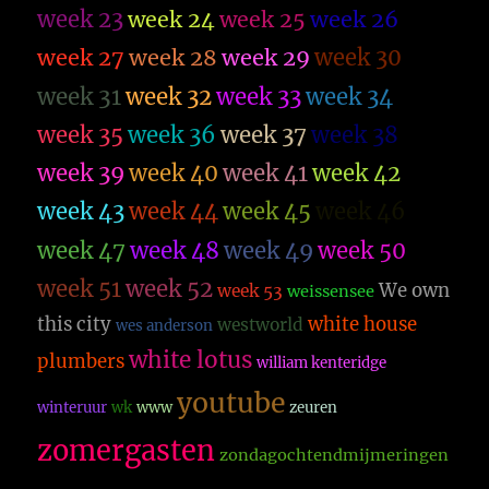
week 23
week 26
week 24
week 25
week 27
week 28
week 29
week 30
week 31
week 32
week 33
week 34
week 35
week 36
week 37
week 38
week 39
week 40
week 41
week 42
week 43
week 44
week 45
week 46
week 47
week 48
week 49
week 50
week 51
week 52
We own
week 53
weissensee
this city
white house
westworld
wes anderson
white lotus
plumbers
william kenteridge
youtube
winteruur
wk
www
zeuren
zomergasten
zondagochtendmijmeringen