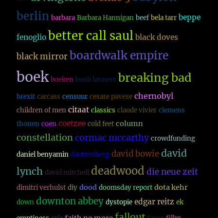
berlin
beppe
barbara
Barbara Hannigan
beef
bela tarr
better call saul
fenoglio
black doves
boardwalk empire
black mirror
boek
breaking bad
boeken
bouli lanners
chernobyl
brexit
carcass
censuur
cesare pavese
citaat
children of men
classics
claude vivier
clemens
coetzee
column
thonen
coen
cold feet
constellation
cormac mccarthy
crowdfunding
david
david bowie
daniel benyamin
dautzenberg
deadwood
lynch
die neue zeit
david mitchell
dood
dota kehr
dimitri verhulst
diy
doomsday report
downton abbey
edgar reitz
down
dystopie
ek
fallout