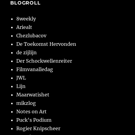
BLOGROLL
8weekly
Ariealt
Chezlubacov
De Toekomst Hervonden
de zijlijn
Der Schockwellenreiter
Filmvanalledag
JWL
Lijn
Maarwatishet
mikzlog
Notes on Art
Puck's Podium
Rogier Knipscheer