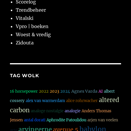
Scorelog
Trendbeheer
Vitalski
Vpro | boeken
Woest & vredig
Zidouta
TAG WOLK
Agnes Varda
16 horsepower
2022
2023
2024
AI
albert
altered
cossery
alex van warmerdam
alice rohrwacher
carbon
analoge nostalgie
analogie
Anders Thomas
Jensen
antal dorati
Aphrodite Patoulidou
arjen van veelen
babylon
arvingerne
avenue 5
arte