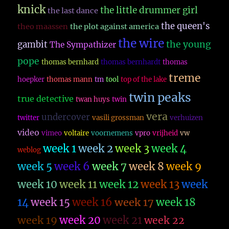
knick
the little drummer girl
the last dance
the queen's
theo maassen
the plot against america
the wire
the young
gambit
The Sympathizer
pope
thomas bernhard
thomas bernhardt
thomas
treme
hoepker
thomas mann
tm
tool
top of the lake
twin peaks
true detective
twan huys
twin
vera
undercover
twitter
vasili grossman
verhuizen
video
vimeo
voltaire
voornemens
vpro
vrijheid
vw
week 1
week 2
week 3
week 4
weblog
week 5
week 6
week 7
week 8
week 9
week 10
week 11
week 12
week 13
week
14
week 15
week 16
week 17
week 18
week 19
week 20
week 21
week 22