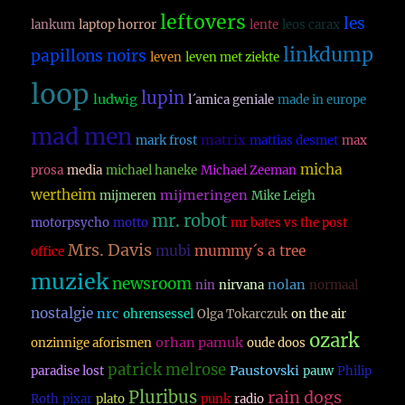
leftovers
les
lankum
laptop horror
lente
leos carax
linkdump
papillons noirs
leven
leven met ziekte
loop
lupin
ludwig
l´amica geniale
made in europe
mad men
matrix
mark frost
mattias desmet
max
micha
prosa
media
michael haneke
Michael Zeeman
wertheim
mijmeringen
mijmeren
Mike Leigh
mr. robot
motorpsycho
motto
mr bates vs the post
Mrs. Davis
mubi
mummy´s a tree
office
muziek
newsroom
nolan
nin
nirvana
normaal
nostalgie
nrc
ohrensessel
Olga Tokarczuk
on the air
ozark
orhan pamuk
onzinnige aforismen
oude doos
patrick melrose
Paustovski
paradise lost
pauw
Philip
Pluribus
rain dogs
Roth
pixar
plato
punk
radio