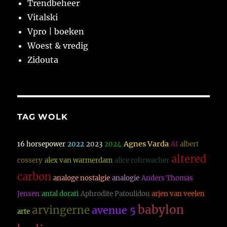
Trendbeheer
Vitalski
Vpro | boeken
Woest & vredig
Zidouta
TAG WOLK
Agnes Varda
16 horsepower
2022
2023
2024
AI
albert
altered
cossery
alex van warmerdam
alice rohrwacher
carbon
analoge nostalgie
analogie
Anders Thomas
Jensen
antal dorati
Aphrodite Patoulidou
arjen van veelen
babylon
arvingerne
avenue 5
arte