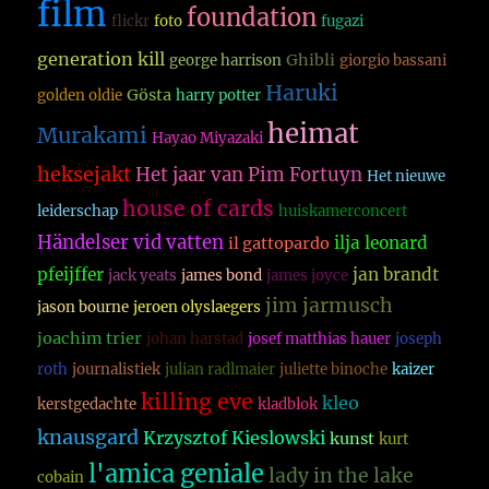
film
foundation
flickr
foto
fugazi
generation kill
Ghibli
george harrison
giorgio bassani
Haruki
Gösta
golden oldie
harry potter
heimat
Murakami
Hayao Miyazaki
heksejakt
Het jaar van Pim Fortuyn
Het nieuwe
house of cards
leiderschap
huiskamerconcert
Händelser vid vatten
ilja leonard
il gattopardo
pfeijffer
jan brandt
jack yeats
james bond
james joyce
jim jarmusch
jason bourne
jeroen olyslaegers
joachim trier
johan harstad
josef matthias hauer
joseph
roth
journalistiek
julian radlmaier
juliette binoche
kaizer
killing eve
kleo
kerstgedachte
kladblok
knausgard
Krzysztof Kieslowski
kunst
kurt
l'amica geniale
lady in the lake
cobain