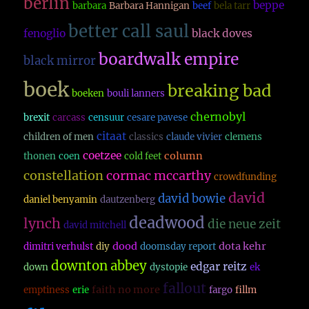
berlin
beppe
barbara
Barbara Hannigan
beef
bela tarr
better call saul
fenoglio
black doves
boardwalk empire
black mirror
boek
breaking bad
boeken
bouli lanners
chernobyl
brexit
carcass
censuur
cesare pavese
citaat
children of men
classics
claude vivier
clemens
coetzee
column
thonen
coen
cold feet
constellation
cormac mccarthy
crowdfunding
david
david bowie
daniel benyamin
dautzenberg
deadwood
lynch
die neue zeit
david mitchell
dood
dota kehr
dimitri verhulst
diy
doomsday report
downton abbey
edgar reitz
down
dystopie
ek
fallout
faith no more
emptiness
erie
fargo
fillm