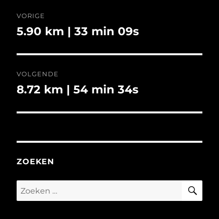
Bericht
VORIGE
navigatie
5.90 km | 33 min 09s
Vorig
bericht:
VOLGENDE
8.72 km | 54 min 34s
Volgend
bericht:
ZOEKEN
ZO
Zoeken
naar: