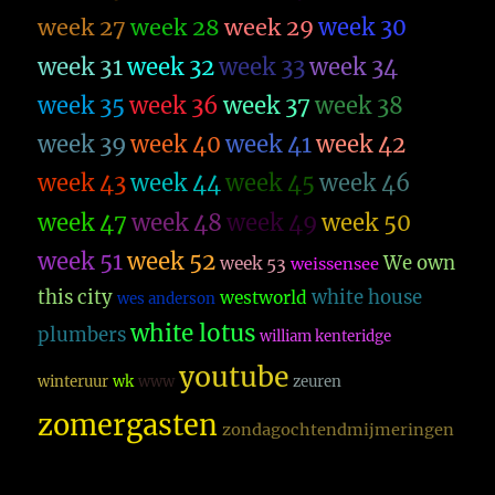
week 27
week 28
week 29
week 30
week 31
week 32
week 33
week 34
week 35
week 36
week 37
week 38
week 39
week 40
week 41
week 42
week 43
week 44
week 45
week 46
week 47
week 48
week 49
week 50
week 51
week 52
We own
week 53
weissensee
this city
white house
westworld
wes anderson
white lotus
plumbers
william kenteridge
youtube
winteruur
wk
www
zeuren
zomergasten
zondagochtendmijmeringen