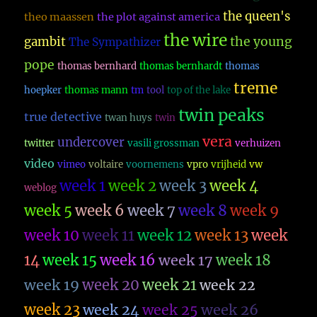
the queen's
theo maassen
the plot against america
the wire
the young
gambit
The Sympathizer
pope
thomas bernhard
thomas bernhardt
thomas
treme
hoepker
thomas mann
tm
tool
top of the lake
twin peaks
true detective
twan huys
twin
vera
undercover
twitter
vasili grossman
verhuizen
video
vimeo
voltaire
voornemens
vpro
vrijheid
vw
week 1
week 2
week 3
week 4
weblog
week 5
week 6
week 7
week 8
week 9
week 10
week 11
week 12
week 13
week
14
week 15
week 16
week 17
week 18
week 19
week 20
week 21
week 22
week 23
week 26
week 24
week 25