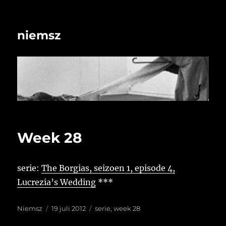
niemsz
Week 28
serie:
The Borgias, seizoen 1, episode 4,
Lucrezia’s Wedding
***
Auteur
Geplaatst
Tags
Niemsz
19 juli 2012
serie
,
week 28
op