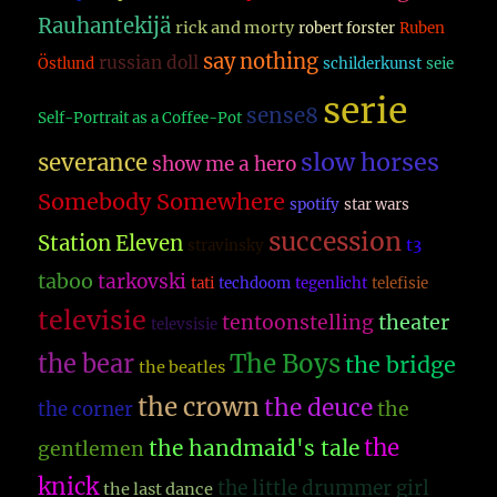
Rauhantekijä
rick and morty
robert forster
Ruben
say nothing
russian doll
Östlund
schilderkunst
seie
serie
sense8
Self-Portrait as a Coffee-Pot
slow horses
severance
show me a hero
Somebody Somewhere
spotify
star wars
succession
Station Eleven
t3
stravinsky
taboo
tarkovski
tati
techdoom
tegenlicht
telefisie
televisie
theater
tentoonstelling
televsisie
The Boys
the bear
the bridge
the beatles
the crown
the deuce
the
the corner
the
the handmaid's tale
gentlemen
knick
the little drummer girl
the last dance