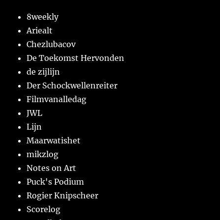
8weekly
Ariealt
Chezlubacov
De Toekomst Hervonden
de zijlijn
Der Schockwellenreiter
Filmvanalledag
JWL
Lijn
Maarwatishet
mikzlog
Notes on Art
Puck's Podium
Rogier Knipscheer
Scorelog