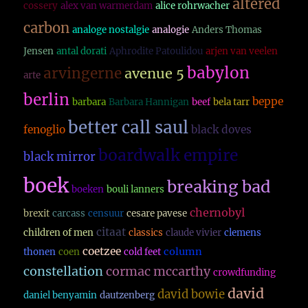
altered
cossery
alex van warmerdam
alice rohrwacher
carbon
analoge nostalgie
analogie
Anders Thomas
Jensen
antal dorati
Aphrodite Patoulidou
arjen van veelen
babylon
arvingerne
avenue 5
arte
berlin
beppe
barbara
Barbara Hannigan
beef
bela tarr
better call saul
fenoglio
black doves
boardwalk empire
black mirror
boek
breaking bad
boeken
bouli lanners
chernobyl
brexit
carcass
censuur
cesare pavese
citaat
children of men
classics
claude vivier
clemens
coetzee
column
thonen
coen
cold feet
constellation
cormac mccarthy
crowdfunding
david
david bowie
daniel benyamin
dautzenberg