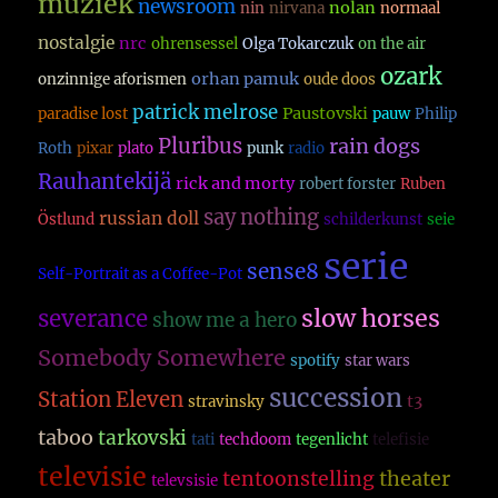
muziek
newsroom
nolan
nin
nirvana
normaal
nostalgie
nrc
ohrensessel
Olga Tokarczuk
on the air
ozark
orhan pamuk
onzinnige aforismen
oude doos
patrick melrose
Paustovski
paradise lost
pauw
Philip
Pluribus
rain dogs
Roth
pixar
plato
punk
radio
Rauhantekijä
rick and morty
robert forster
Ruben
say nothing
russian doll
Östlund
schilderkunst
seie
serie
sense8
Self-Portrait as a Coffee-Pot
slow horses
severance
show me a hero
Somebody Somewhere
spotify
star wars
succession
Station Eleven
t3
stravinsky
taboo
tarkovski
tati
techdoom
tegenlicht
telefisie
televisie
theater
tentoonstelling
televsisie