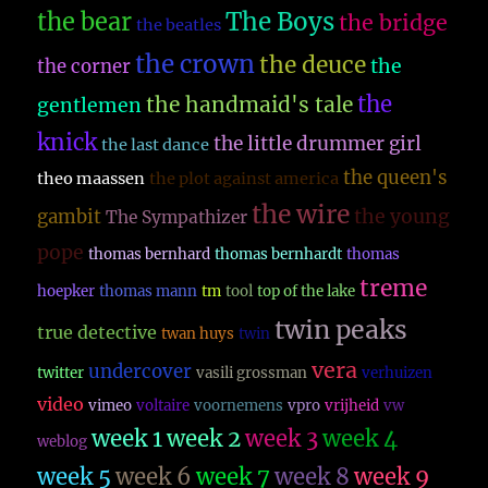
The Boys
the bear
the bridge
the beatles
the crown
the deuce
the
the corner
the
the handmaid's tale
gentlemen
knick
the little drummer girl
the last dance
the queen's
theo maassen
the plot against america
the wire
the young
gambit
The Sympathizer
pope
thomas bernhard
thomas bernhardt
thomas
treme
hoepker
thomas mann
tm
tool
top of the lake
twin peaks
true detective
twan huys
twin
vera
undercover
twitter
vasili grossman
verhuizen
video
vimeo
voltaire
voornemens
vpro
vrijheid
vw
week 1
week 2
week 3
week 4
weblog
week 5
week 6
week 7
week 8
week 9