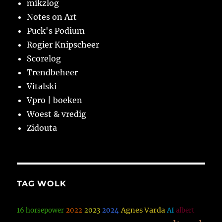
mikzlog
Notes on Art
Puck's Podium
Rogier Knipscheer
Scorelog
Trendbeheer
Vitalski
Vpro | boeken
Woest & vredig
Zidouta
TAG WOLK
Agnes Varda
16 horsepower
2022
2023
2024
AI
albert