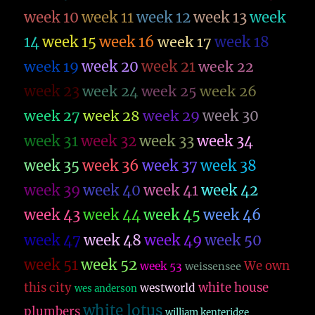
week 10
week 11
week 12
week 13
week
14
week 15
week 16
week 17
week 18
week 19
week 20
week 21
week 22
week 23
week 26
week 24
week 25
week 27
week 28
week 29
week 30
week 31
week 32
week 33
week 34
week 35
week 36
week 37
week 38
week 39
week 40
week 41
week 42
week 43
week 44
week 45
week 46
week 47
week 48
week 49
week 50
week 51
week 52
We own
week 53
weissensee
this city
white house
westworld
wes anderson
white lotus
plumbers
william kenteridge