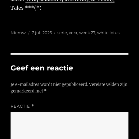
Tales
***(*)
Auteur
Geplaatst
Tags
Niemsz
7 juli 2025
serie
,
vera
,
week 27
,
white lotus
op
Geef een reactie
Je e-mailadres wordt niet gepubliceerd.
Vereiste velden zijn
gemarkeerd met
*
REACTIE
*