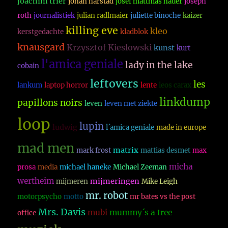
joachim trier
johan harstad
josef matthias hauer
joseph
roth
journalistiek
julian radlmaier
juliette binoche
kaizer
killing eve
kleo
kerstgedachte
kladblok
knausgard
Krzysztof Kieslowski
kunst
kurt
l'amica geniale
lady in the lake
cobain
leftovers
les
lankum
laptop horror
lente
leos carax
linkdump
papillons noirs
leven
leven met ziekte
loop
lupin
ludwig
l´amica geniale
made in europe
mad men
matrix
mark frost
mattias desmet
max
micha
prosa
media
michael haneke
Michael Zeeman
wertheim
mijmeringen
mijmeren
Mike Leigh
mr. robot
motorpsycho
motto
mr bates vs the post
Mrs. Davis
mubi
mummy´s a tree
office