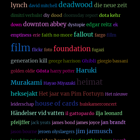
deadwood
lynch
die neue zeit
david mitchell
dood
dota kehr
dimitri verhulst
diy
doomsday report
downton abbey
edgar reitz
down
dystopie
ek
fallout
faith no more
emptiness
erie
fargo
fillm
film
foundation
flickr
foto
fugazi
generation kill
Ghibli
george harrison
giorgio bassani
Haruki
Gösta
golden oldie
harry potter
heimat
Murakami
Hayao Miyazaki
heksejakt
Het jaar van Pim Fortuyn
Het nieuwe
house of cards
leiderschap
huiskamerconcert
Händelser vid vatten
ilja leonard
il gattopardo
pfeijffer
jan brandt
jack yeats
james bond
james joyce
jim jarmusch
jason bourne
jeroen olyslaegers