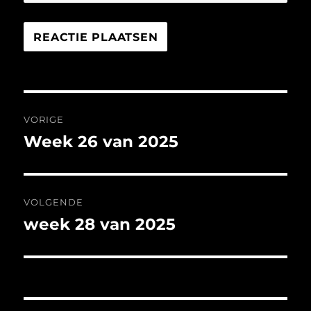
Bericht
VORIGE
navigatie
Week 26 van 2025
Vorig
bericht:
VOLGENDE
week 28 van 2025
Volgend
bericht: