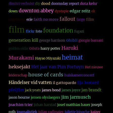
dood
dota kehr
dimitri verhulst
diy
doomsday report
downton abbey
edgar reitz
down
dystopie
ek
fallout
faith no more
emptiness
erie
fargo
fillm
film
foundation
flickr
foto
fugazi
generation kill
Ghibli
george harrison
giorgio bassani
Haruki
Gösta
golden oldie
harry potter
heimat
Murakami
Hayao Miyazaki
heksejakt
Het jaar van Pim Fortuyn
Het nieuwe
house of cards
leiderschap
huiskamerconcert
Händelser vid vatten
ilja leonard
il gattopardo
pfeijffer
jan brandt
jack yeats
james bond
james joyce
jim jarmusch
jason bourne
jeroen olyslaegers
joachim trier
johan harstad
josef matthias hauer
joseph
roth
journalistiek
julian radlmaier
juliette binoche
kaizer