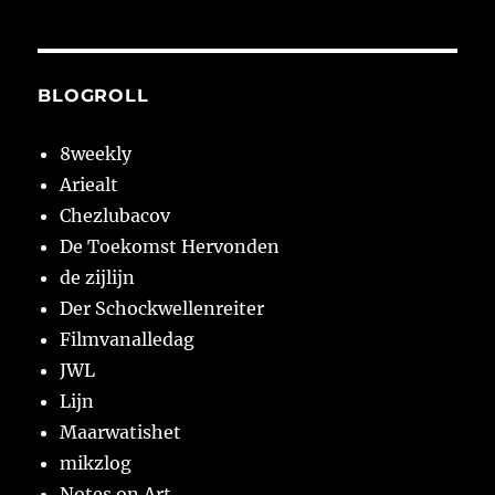
BLOGROLL
8weekly
Ariealt
Chezlubacov
De Toekomst Hervonden
de zijlijn
Der Schockwellenreiter
Filmvanalledag
JWL
Lijn
Maarwatishet
mikzlog
Notes on Art