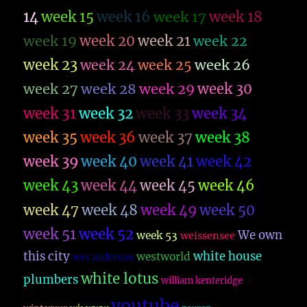
14
week 15
week 16
week 17
week 18
week 19
week 20
week 21
week 22
week 23
week 26
week 24
week 25
week 27
week 28
week 29
week 30
week 31
week 32
week 33
week 34
week 35
week 36
week 37
week 38
week 39
week 40
week 41
week 42
week 43
week 44
week 45
week 46
week 47
week 48
week 49
week 50
week 51
week 52
We own
week 53
weissensee
this city
white house
westworld
wes anderson
white lotus
plumbers
william kenteridge
youtube