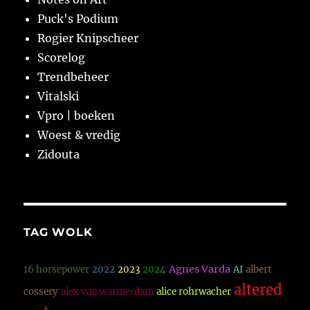
Puck's Podium
Rogier Knipscheer
Scorelog
Trendbeheer
Vitalski
Vpro | boeken
Woest & vredig
Zidouta
TAG WOLK
Agnes Varda
16 horsepower
2022
2023
2024
AI
albert
altered
cossery
alex van warmerdam
alice rohrwacher