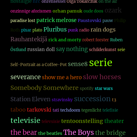
nostalgie
nrc
ohrensessel
Olga Tokarczuk
on the air
ozark
orhan pamuk
onzinnige aforismen
oude doos
patrick melrose
Paustovski
paradise lost
pauw
Philip
Pluribus
rain dogs
Roth
pixar
plato
punk
radio
Rauhantekijä
rick and morty
robert forster
Ruben
say nothing
russian doll
Östlund
schilderkunst
seie
serie
sense8
Self-Portrait as a Coffee-Pot
slow horses
severance
show me a hero
Somebody Somewhere
spotify
star wars
succession
Station Eleven
t3
stravinsky
taboo
tarkovski
tati
techdoom
tegenlicht
telefisie
televisie
theater
tentoonstelling
televsisie
The Boys
the bear
the bridge
the beatles