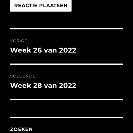
Bericht
VORIGE
navigatie
Week 26 van 2022
Vorig
bericht:
VOLGENDE
Week 28 van 2022
Volgend
bericht:
ZOEKEN