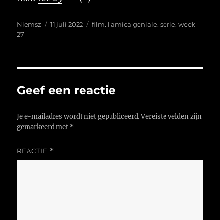
Auteur
Geplaatst
Tags
Niemsz
11 juli 2022
film
,
l'amica geniale
,
serie
,
week
op
27
Geef een reactie
Je e-mailadres wordt niet gepubliceerd.
Vereiste velden zijn
gemarkeerd met
*
REACTIE
*