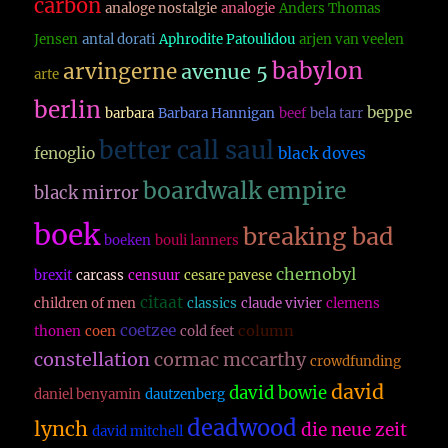
carbon
analoge nostalgie
analogie
Anders Thomas
Jensen
antal dorati
Aphrodite Patoulidou
arjen van veelen
babylon
arvingerne
avenue 5
arte
berlin
beppe
barbara
Barbara Hannigan
beef
bela tarr
better call saul
fenoglio
black doves
boardwalk empire
black mirror
boek
breaking bad
boeken
bouli lanners
chernobyl
brexit
carcass
censuur
cesare pavese
citaat
children of men
classics
claude vivier
clemens
coetzee
column
thonen
coen
cold feet
constellation
cormac mccarthy
crowdfunding
david
david bowie
daniel benyamin
dautzenberg
deadwood
lynch
die neue zeit
david mitchell