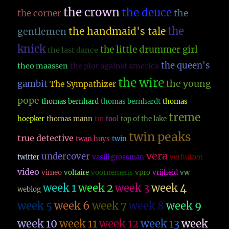
the crown
the deuce
the
the corner
the
the handmaid's tale
gentlemen
knick
the little drummer girl
the last dance
the queen's
theo maassen
the plot against america
the wire
the young
gambit
The Sympathizer
pope
thomas bernhard
thomas bernhardt
thomas
treme
hoepker
thomas mann
tm
tool
top of the lake
twin peaks
true detective
twan huys
twin
vera
undercover
twitter
vasili grossman
verhuizen
video
vimeo
voltaire
voornemens
vpro
vrijheid
vw
week 1
week 2
week 3
week 4
weblog
week 5
week 6
week 7
week 8
week 9
week 10
week 11
week 12
week 13
week