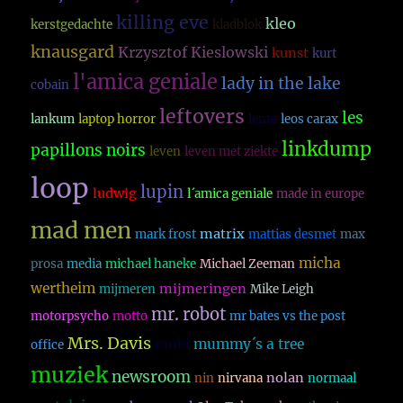
killing eve
kleo
kerstgedachte
kladblok
knausgard
Krzysztof Kieslowski
kunst
kurt
l'amica geniale
lady in the lake
cobain
leftovers
les
lankum
laptop horror
lente
leos carax
linkdump
papillons noirs
leven
leven met ziekte
loop
lupin
ludwig
l´amica geniale
made in europe
mad men
matrix
mark frost
mattias desmet
max
micha
prosa
media
michael haneke
Michael Zeeman
wertheim
mijmeringen
mijmeren
Mike Leigh
mr. robot
motorpsycho
motto
mr bates vs the post
Mrs. Davis
mubi
mummy´s a tree
office
muziek
newsroom
nolan
nin
nirvana
normaal