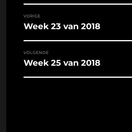
Bericht
VORIGE
navigatie
Week 23 van 2018
Vorig
bericht:
VOLGENDE
Week 25 van 2018
Volgend
bericht: