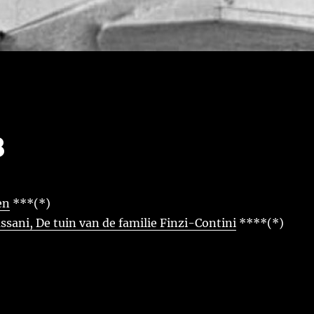
8
en
***(*)
ssani, De tuin van de familie Finzi-Contini
****(*)