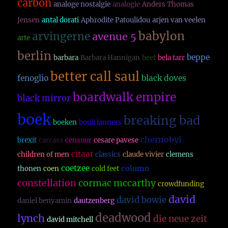
carbon
analoge nostalgie
analogie
Anders Thomas
Jensen
antal dorati
Aphrodite Patoulidou
arjen van veelen
babylon
arvingerne
avenue 5
arte
berlin
beppe
barbara
Barbara Hannigan
beef
bela tarr
better call saul
fenoglio
black doves
boardwalk empire
black mirror
boek
breaking bad
boeken
bouli lanners
chernobyl
brexit
carcass
censuur
cesare pavese
citaat
children of men
classics
claude vivier
clemens
coetzee
column
thonen
coen
cold feet
constellation
cormac mccarthy
crowdfunding
david
david bowie
daniel benyamin
dautzenberg
deadwood
lynch
die neue zeit
david mitchell