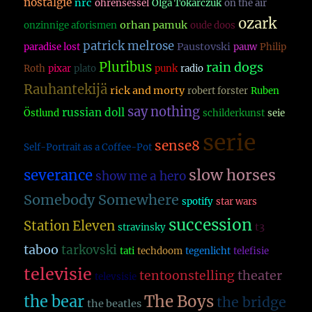
nostalgie
nrc
ohrensessel
Olga Tokarczuk
on the air
ozark
orhan pamuk
onzinnige aforismen
oude doos
patrick melrose
Paustovski
paradise lost
pauw
Philip
Pluribus
rain dogs
Roth
pixar
plato
punk
radio
Rauhantekijä
rick and morty
robert forster
Ruben
say nothing
russian doll
Östlund
schilderkunst
seie
serie
sense8
Self-Portrait as a Coffee-Pot
slow horses
severance
show me a hero
Somebody Somewhere
spotify
star wars
succession
Station Eleven
t3
stravinsky
taboo
tarkovski
tati
techdoom
tegenlicht
telefisie
televisie
theater
tentoonstelling
televsisie
The Boys
the bear
the bridge
the beatles