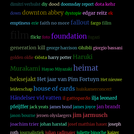
dood
dota kehr
dimitri verhulst
diy
doomsday report
downton abbey
edgar reitz
down
dystopie
ek
fallout
faith no more
emptiness
erie
fargo
fillm
film
foundation
flickr
foto
fugazi
generation kill
Ghibli
george harrison
giorgio bassani
Haruki
Gösta
golden oldie
harry potter
heimat
Murakami
Hayao Miyazaki
heksejakt
Het jaar van Pim Fortuyn
Het nieuwe
house of cards
leiderschap
huiskamerconcert
Händelser vid vatten
ilja leonard
il gattopardo
pfeijffer
jan brandt
jack yeats
james bond
james joyce
jim jarmusch
jason bourne
jeroen olyslaegers
joachim trier
johan harstad
josef matthias hauer
joseph
roth
journalistiek
julian radlmaier
juliette binoche
kaizer