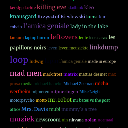
killing eve
kleo
kerstgedachte
kladblok
knausgard
Krzysztof Kieslowski
kunst
kurt
l'amica geniale
lady in the lake
cobain
leftovers
les
lankum
laptop horror
lente
leos carax
linkdump
papillons noirs
leven
leven met ziekte
loop
lupin
ludwig
l´amica geniale
made in europe
mad men
matrix
mark frost
mattias desmet
max
micha
prosa
media
michael haneke
Michael Zeeman
wertheim
mijmeringen
mijmeren
Mike Leigh
mr. robot
motorpsycho
motto
mr bates vs the post
Mrs. Davis
mubi
mummy´s a tree
office
muziek
newsroom
nolan
nin
nirvana
normaal