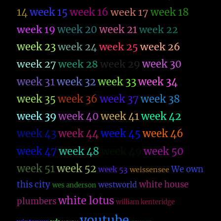
14
week 15
week 16
week 17
week 18
week 19
week 20
week 21
week 22
week 23
week 26
week 24
week 25
week 27
week 28
week 29
week 30
week 31
week 32
week 33
week 34
week 35
week 36
week 37
week 38
week 39
week 40
week 41
week 42
week 43
week 44
week 45
week 46
week 47
week 48
week 49
week 50
week 51
week 52
We own
week 53
weissensee
this city
white house
westworld
wes anderson
white lotus
plumbers
william kenteridge
youtube