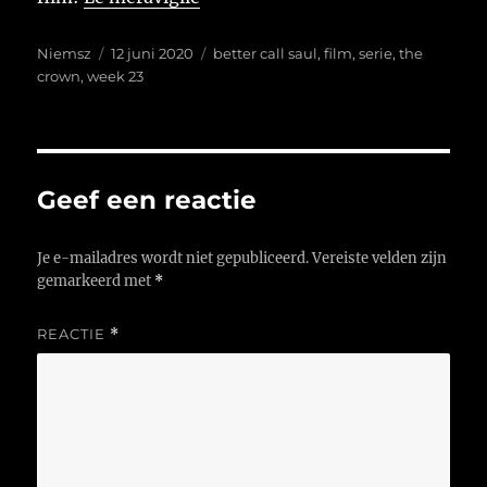
Auteur
Geplaatst
Tags
Niemsz
12 juni 2020
better call saul
,
film
,
serie
,
the
op
crown
,
week 23
Geef een reactie
Je e-mailadres wordt niet gepubliceerd.
Vereiste velden zijn
gemarkeerd met
*
REACTIE
*