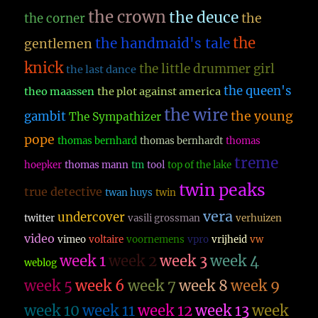
the crown
the deuce
the
the corner
the
the handmaid's tale
gentlemen
knick
the little drummer girl
the last dance
the queen's
theo maassen
the plot against america
the wire
the young
gambit
The Sympathizer
pope
thomas bernhard
thomas bernhardt
thomas
treme
hoepker
thomas mann
tm
tool
top of the lake
twin peaks
true detective
twan huys
twin
vera
undercover
twitter
vasili grossman
verhuizen
video
vimeo
voltaire
voornemens
vpro
vrijheid
vw
week 1
week 2
week 3
week 4
weblog
week 5
week 6
week 7
week 8
week 9
week 10
week 11
week 12
week 13
week