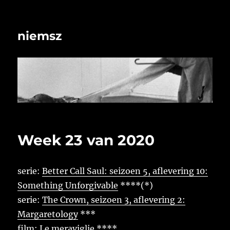
niemsz
Week 23 van 2020
serie:
Better Call Saul: seizoen 5, aflevering 10:
Something Unforgivable
****(*)
serie:
The Crown, seizoen 3, aflevering 2:
Margaretology
***
film:
Le meraviglie
****