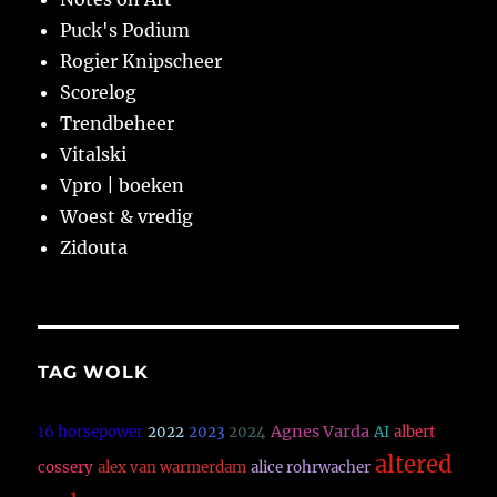
Puck's Podium
Rogier Knipscheer
Scorelog
Trendbeheer
Vitalski
Vpro | boeken
Woest & vredig
Zidouta
TAG WOLK
Agnes Varda
16 horsepower
2022
2023
2024
AI
albert
altered
cossery
alex van warmerdam
alice rohrwacher