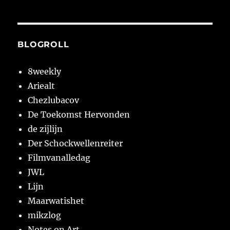
BLOGROLL
8weekly
Ariealt
Chezlubacov
De Toekomst Hervonden
de zijlijn
Der Schockwellenreiter
Filmvanalledag
JWL
Lijn
Maarwatishet
mikzlog
Notes on Art