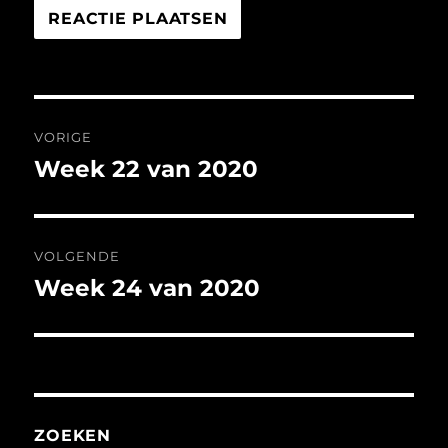
Bericht
VORIGE
navigatie
Week 22 van 2020
Vorig
bericht:
VOLGENDE
Week 24 van 2020
Volgend
bericht:
ZOEKEN