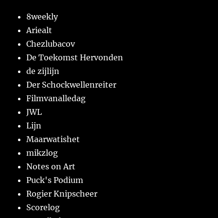
8weekly
Ariealt
Chezlubacov
De Toekomst Hervonden
de zijlijn
Der Schockwellenreiter
Filmvanalledag
JWL
Lijn
Maarwatishet
mikzlog
Notes on Art
Puck's Podium
Rogier Knipscheer
Scorelog