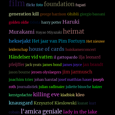
film
foundation
flickr
foto
fugazi
generation kill
Ghibli
george harrison
giorgio bassani
Haruki
Gösta
golden oldie
harry potter
heimat
Murakami
Hayao Miyazaki
heksejakt
Het jaar van Pim Fortuyn
Het nieuwe
house of cards
leiderschap
huiskamerconcert
Händelser vid vatten
ilja leonard
il gattopardo
pfeijffer
jan brandt
jack yeats
james bond
james joyce
jim jarmusch
jason bourne
jeroen olyslaegers
joachim trier
johan harstad
josef matthias hauer
joseph
roth
journalistiek
julian radlmaier
juliette binoche
kaizer
killing eve
kleo
kerstgedachte
kladblok
knausgard
Krzysztof Kieslowski
kunst
kurt
l'amica geniale
lady in the lake
cobain