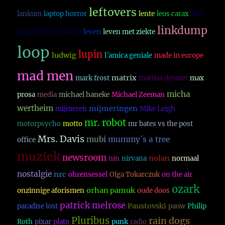
leftovers
les
lankum
laptop horror
lente
leos carax
linkdump
papillons noirs
leven
leven met ziekte
loop
lupin
ludwig
l´amica geniale
made in europe
mad men
matrix
mark frost
mattias desmet
max
micha
prosa
media
michael haneke
Michael Zeeman
wertheim
mijmeringen
mijmeren
Mike Leigh
mr. robot
motorpsycho
motto
mr bates vs the post
Mrs. Davis
mubi
mummy´s a tree
office
muziek
newsroom
nolan
nin
nirvana
normaal
nostalgie
nrc
ohrensessel
Olga Tokarczuk
on the air
ozark
orhan pamuk
onzinnige aforismen
oude doos
patrick melrose
Paustovski
paradise lost
pauw
Philip
Pluribus
rain dogs
Roth
pixar
plato
punk
radio