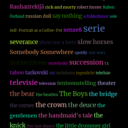
Rauhantekijä
rick and morty
robert forster
Ruben
say nothing
russian doll
Östlund
schilderkunst
seie
serie
sense8
Self-Portrait as a Coffee-Pot
slow horses
severance
show me a hero
Somebody Somewhere
spotify
star wars
succession
Station Eleven
t3
stravinsky
taboo
tarkovski
tati
techdoom
tegenlicht
telefisie
televisie
theater
tentoonstelling
televsisie
The Boys
the bear
the bridge
the beatles
the crown
the deuce
the
the corner
the
the handmaid's tale
gentlemen
knick
the little drummer girl
the last dance