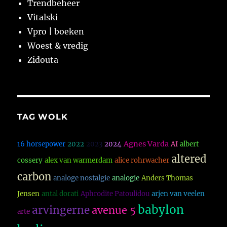
Trendbeheer
Vitalski
Vpro | boeken
Woest & vredig
Zidouta
TAG WOLK
Agnes Varda
16 horsepower
2022
2023
2024
AI
albert
altered
cossery
alex van warmerdam
alice rohrwacher
carbon
analoge nostalgie
analogie
Anders Thomas
Jensen
antal dorati
Aphrodite Patoulidou
arjen van veelen
babylon
arvingerne
avenue 5
arte