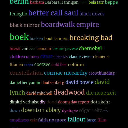
berlin
beppe
barbara
Barbara Hannigan
beef
bela tarr
better call saul
fenoglio
black doves
boardwalk empire
black mirror
boek
breaking bad
boeken
bouli lanners
chernobyl
brexit
carcass
censuur
cesare pavese
citaat
children of men
classics
claude vivier
clemens
coetzee
column
thonen
coen
cold feet
constellation
cormac mccarthy
crowdfunding
david
david bowie
daniel benyamin
dautzenberg
deadwood
lynch
die neue zeit
david mitchell
dood
dota kehr
dimitri verhulst
diy
doomsday report
downton abbey
edgar reitz
down
dystopie
ek
fallout
faith no more
emptiness
erie
fargo
fillm