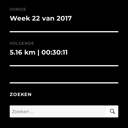
Bericht
VORIGE
navigatie
Week 22 van 2017
Vorig
bericht:
VOLGENDE
5.16 km | 00:30:11
Volgend
bericht:
ZOEKEN
ZO
Zoeken
naar: