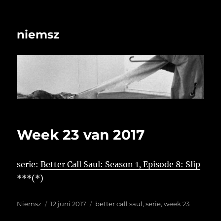
niemsz
Week 23 van 2017
serie:
Better Call Saul: Season 1, Episode 8: Slip
***(*)
Auteur
Geplaatst
Tags
Niemsz
12 juni 2017
better call saul
,
serie
,
week 23
op