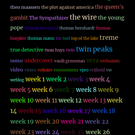
the queen's
theo maassen
the plot against america
the wire
the young
gambit
The Sympathizer
pope
thomas bernhard
thomas bernhardt
thomas
treme
hoepker
thomas mann
tm
tool
top of the lake
twin peaks
true detective
twan huys
twin
vera
undercover
twitter
vasili grossman
verhuizen
video
vimeo
voltaire
voornemens
vpro
vrijheid
vw
week 1
week 2
week 3
week 4
weblog
week 5
week 6
week 7
week 8
week 9
week 10
week 11
week 12
week 13
week
14
week 15
week 16
week 17
week 18
week 19
week 20
week 21
week 22
week 23
week 26
week 24
week 25