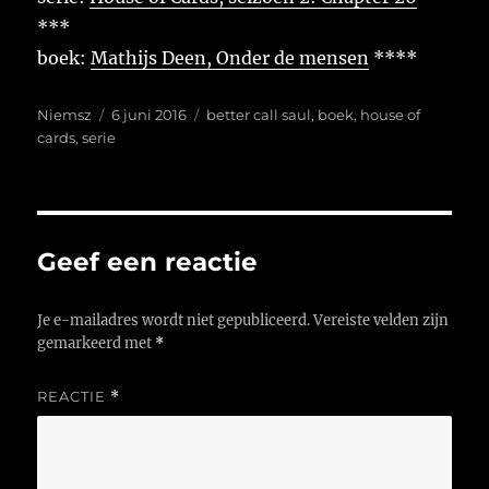
***
boek:
Mathijs Deen, Onder de mensen
****
Auteur
Geplaatst
Tags
Niemsz
6 juni 2016
better call saul
,
boek
,
house of
op
cards
,
serie
Geef een reactie
Je e-mailadres wordt niet gepubliceerd.
Vereiste velden zijn
gemarkeerd met
*
REACTIE
*