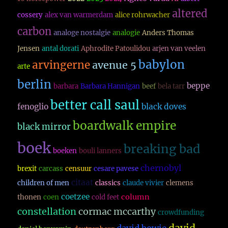
altered
cossery
alex van warmerdam
alice rohrwacher
carbon
analoge nostalgie
analogie
Anders Thomas
Jensen
antal dorati
Aphrodite Patoulidou
arjen van veelen
babylon
arvingerne
avenue 5
arte
berlin
beppe
barbara
Barbara Hannigan
beef
bela tarr
better call saul
fenoglio
black doves
boardwalk empire
black mirror
boek
breaking bad
boeken
bouli lanners
chernobyl
brexit
carcass
censuur
cesare pavese
citaat
children of men
classics
claude vivier
clemens
coetzee
column
thonen
coen
cold feet
constellation
cormac mccarthy
crowdfunding