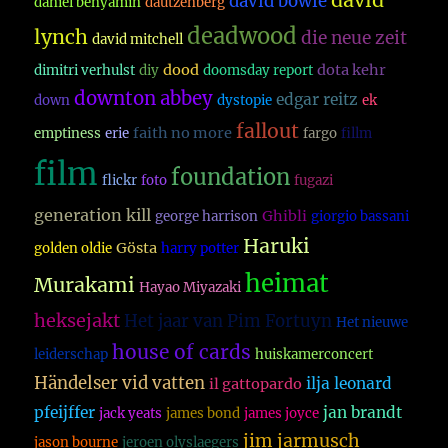
david
david bowie
daniel benyamin
dautzenberg
deadwood
lynch
die neue zeit
david mitchell
dood
dota kehr
dimitri verhulst
diy
doomsday report
downton abbey
edgar reitz
down
dystopie
ek
fallout
faith no more
emptiness
erie
fargo
fillm
film
foundation
flickr
foto
fugazi
generation kill
Ghibli
george harrison
giorgio bassani
Haruki
Gösta
golden oldie
harry potter
heimat
Murakami
Hayao Miyazaki
heksejakt
Het jaar van Pim Fortuyn
Het nieuwe
house of cards
leiderschap
huiskamerconcert
Händelser vid vatten
ilja leonard
il gattopardo
pfeijffer
jan brandt
jack yeats
james bond
james joyce
jim jarmusch
jason bourne
jeroen olyslaegers