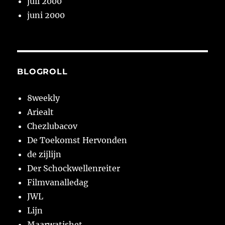
juli 2000
juni 2000
BLOGROLL
8weekly
Ariealt
Chezlubacov
De Toekomst Hervonden
de zijlijn
Der Schockwellenreiter
Filmvanalledag
JWL
Lijn
Maarwatishet