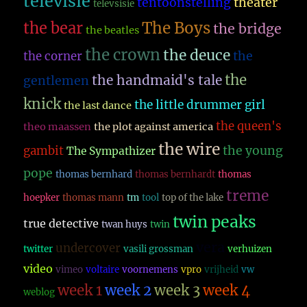
televisie
theater
tentoonstelling
televsisie
The Boys
the bear
the bridge
the beatles
the crown
the deuce
the
the corner
the
the handmaid's tale
gentlemen
knick
the little drummer girl
the last dance
the queen's
theo maassen
the plot against america
the wire
the young
gambit
The Sympathizer
pope
thomas bernhard
thomas bernhardt
thomas
treme
hoepker
thomas mann
tm
tool
top of the lake
twin peaks
true detective
twan huys
twin
vera
undercover
twitter
vasili grossman
verhuizen
video
vimeo
voltaire
voornemens
vpro
vrijheid
vw
week 1
week 2
week 3
week 4
weblog