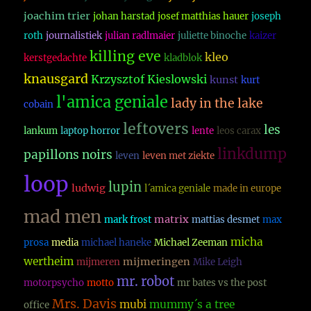
joachim trier
johan harstad
josef matthias hauer
joseph
roth
journalistiek
julian radlmaier
juliette binoche
kaizer
killing eve
kleo
kerstgedachte
kladblok
knausgard
Krzysztof Kieslowski
kunst
kurt
l'amica geniale
lady in the lake
cobain
leftovers
les
lankum
laptop horror
lente
leos carax
linkdump
papillons noirs
leven
leven met ziekte
loop
lupin
ludwig
l´amica geniale
made in europe
mad men
matrix
mark frost
mattias desmet
max
micha
prosa
media
michael haneke
Michael Zeeman
wertheim
mijmeringen
mijmeren
Mike Leigh
mr. robot
motorpsycho
motto
mr bates vs the post
Mrs. Davis
mubi
mummy´s a tree
office