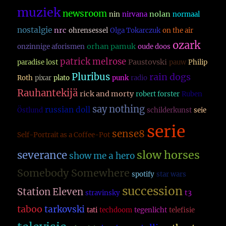
muziek
newsroom
nolan
nin
nirvana
normaal
nostalgie
nrc
ohrensessel
Olga Tokarczuk
on the air
ozark
orhan pamuk
onzinnige aforismen
oude doos
patrick melrose
Paustovski
paradise lost
pauw
Philip
Pluribus
rain dogs
Roth
pixar
plato
punk
radio
Rauhantekijä
rick and morty
robert forster
Ruben
say nothing
russian doll
Östlund
schilderkunst
seie
serie
sense8
Self-Portrait as a Coffee-Pot
slow horses
severance
show me a hero
Somebody Somewhere
spotify
star wars
succession
Station Eleven
t3
stravinsky
taboo
tarkovski
tati
techdoom
tegenlicht
telefisie