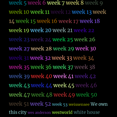
week 5
week 6
week 7
week 8
week 9
week 10
week 11
week 12
week 13
week
14
week 15
week 16
week 17
week 18
week 19
week 20
week 21
week 22
week 23
week 26
week 24
week 25
week 27
week 28
week 29
week 30
week 31
week 32
week 33
week 34
week 35
week 36
week 37
week 38
week 39
week 40
week 41
week 42
week 43
week 44
week 45
week 46
week 47
week 48
week 49
week 50
week 51
week 52
We own
week 53
weissensee
this city
white house
westworld
wes anderson