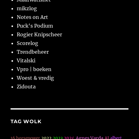
mikzlog
Notes on Art
Puck's Podium
Rogier Knipscheer
Scorelog
Trendbeheer
Vitalski
Vpro | boeken
Woest & vredig
Zidouta
TAG WOLK
Agnes Varda
16 horsepower
2022
2023
2024
AI
albert