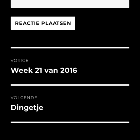
Bericht
VORIGE
navigatie
Week 21 van 2016
Vorig
bericht:
VOLGENDE
Dingetje
Volgend
bericht: