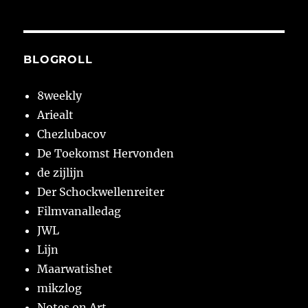
BLOGROLL
8weekly
Ariealt
Chezlubacov
De Toekomst Hervonden
de zijlijn
Der Schockwellenreiter
Filmvanalledag
JWL
Lijn
Maarwatishet
mikzlog
Notes on Art