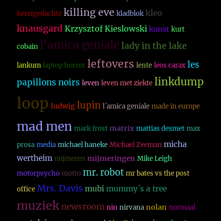
killing eve
kleo
kerstgedachte
kladblok
knausgard
Krzysztof Kieslowski
kunst
kurt
l'amica geniale
lady in the lake
cobain
leftovers
les
lankum
laptop horror
lente
leos carax
linkdump
papillons noirs
leven
leven met ziekte
loop
lupin
ludwig
l´amica geniale
made in europe
mad men
matrix
mark frost
mattias desmet
max
micha
prosa
media
michael haneke
Michael Zeeman
wertheim
mijmeringen
mijmeren
Mike Leigh
mr. robot
motorpsycho
motto
mr bates vs the post
Mrs. Davis
mubi
mummy´s a tree
office
muziek
newsroom
nolan
nin
nirvana
normaal