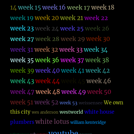
14
week 15
week 16
week 17
week 18
week 19
week 20
week 21
week 22
week 23
week 26
week 24
week 25
week 27
week 28
week 29
week 30
week 31
week 32
week 33
week 34
week 35
week 36
week 37
week 38
week 39
week 40
week 41
week 42
week 43
week 44
week 45
week 46
week 47
week 48
week 49
week 50
week 51
week 52
We own
week 53
weissensee
this city
white house
westworld
wes anderson
white lotus
plumbers
william kenteridge
youtube