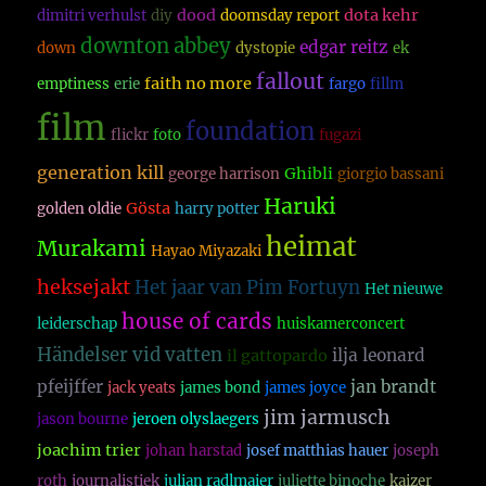
dood
dota kehr
dimitri verhulst
diy
doomsday report
downton abbey
edgar reitz
down
dystopie
ek
fallout
faith no more
emptiness
erie
fargo
fillm
film
foundation
flickr
foto
fugazi
generation kill
Ghibli
george harrison
giorgio bassani
Haruki
Gösta
golden oldie
harry potter
heimat
Murakami
Hayao Miyazaki
heksejakt
Het jaar van Pim Fortuyn
Het nieuwe
house of cards
leiderschap
huiskamerconcert
Händelser vid vatten
ilja leonard
il gattopardo
pfeijffer
jan brandt
jack yeats
james bond
james joyce
jim jarmusch
jason bourne
jeroen olyslaegers
joachim trier
johan harstad
josef matthias hauer
joseph
roth
journalistiek
julian radlmaier
juliette binoche
kaizer