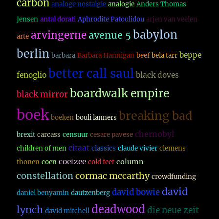
carbon
analoge nostalgie
analogie
Anders Thomas
Jensen
antal dorati
Aphrodite Patoulidou
arjen van veelen
babylon
arvingerne
avenue 5
arte
berlin
beppe
barbara
Barbara Hannigan
beef
bela tarr
better call saul
fenoglio
black doves
boardwalk empire
black mirror
boek
breaking bad
boeken
bouli lanners
chernobyl
brexit
carcass
censuur
cesare pavese
citaat
children of men
classics
claude vivier
clemens
coetzee
column
thonen
coen
cold feet
constellation
cormac mccarthy
crowdfunding
david
david bowie
daniel benyamin
dautzenberg
deadwood
lynch
die neue zeit
david mitchell