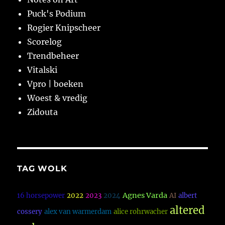
Puck's Podium
Rogier Knipscheer
Scorelog
Trendbeheer
Vitalski
Vpro | boeken
Woest & vredig
Zidouta
TAG WOLK
Agnes Varda
16 horsepower
2022
2023
2024
AI
albert
altered
cossery
alex van warmerdam
alice rohrwacher