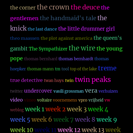
the crown
the deuce
the
the corner
the
the handmaid's tale
gentlemen
knick
the little drummer girl
the last dance
the queen's
theo maassen
the plot against america
the wire
the young
gambit
The Sympathizer
pope
thomas bernhard
thomas bernhardt
thomas
treme
hoepker
thomas mann
tm
tool
top of the lake
twin peaks
true detective
twan huys
twin
vera
undercover
twitter
vasili grossman
verhuizen
video
vimeo
voltaire
voornemens
vpro
vrijheid
vw
week 1
week 2
week 3
week 4
weblog
week 5
week 6
week 7
week 8
week 9
week 10
week 11
week 12
week 13
week