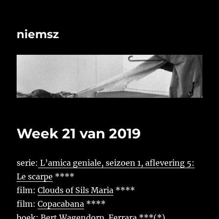
niemsz
Week 21 van 2019
serie:
L’amica geniale, seizoen 1, aflevering 5:
Le scarpe
****
film:
Clouds of Sils Maria
****
film:
Copacabana
****
boek:
Bert Wagendorp, Ferrara
***(*)