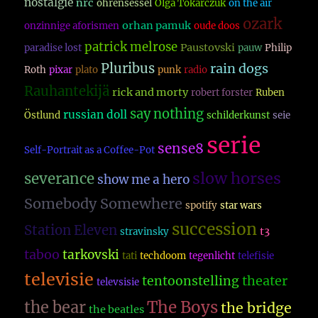
nostalgie
nrc
ohrensessel
Olga Tokarczuk
on the air
ozark
orhan pamuk
onzinnige aforismen
oude doos
patrick melrose
Paustovski
paradise lost
pauw
Philip
Pluribus
rain dogs
Roth
pixar
plato
punk
radio
Rauhantekijä
rick and morty
robert forster
Ruben
say nothing
russian doll
Östlund
schilderkunst
seie
serie
sense8
Self-Portrait as a Coffee-Pot
slow horses
severance
show me a hero
Somebody Somewhere
spotify
star wars
succession
Station Eleven
t3
stravinsky
taboo
tarkovski
tati
techdoom
tegenlicht
telefisie
televisie
theater
tentoonstelling
televsisie
The Boys
the bear
the bridge
the beatles