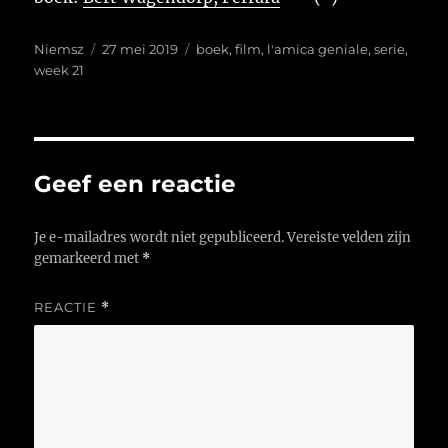
Auteur
Geplaatst
Tags
Niemsz
27 mei 2019
boek
,
film
,
l'amica geniale
,
serie
,
op
week 21
Geef een reactie
Je e-mailadres wordt niet gepubliceerd.
Vereiste velden zijn
gemarkeerd met
*
REACTIE
*