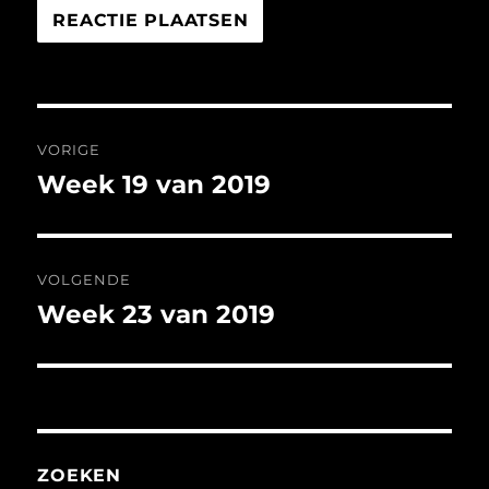
Bericht
VORIGE
navigatie
Week 19 van 2019
Vorig
bericht:
VOLGENDE
Week 23 van 2019
Volgend
bericht:
ZOEKEN