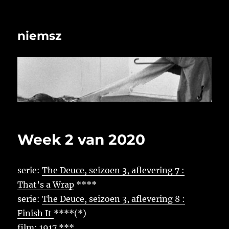
niemsz
Week 2 van 2020
serie:
The Deuce, seizoen 3, aflevering 7 :
That’s a Wrap
****
serie:
The Deuce, seizoen 3, aflevering 8 :
Finish It
****(*)
film:
1917
***