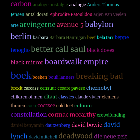
carbon
analoge nostalgie
analogie
Anders Thomas
Jensen
antal dorati
Aphrodite Patoulidou
arjen van veelen
babylon
arvingerne
avenue 5
arte
berlin
beppe
barbara
Barbara Hannigan
beef
bela tarr
better call saul
fenoglio
black doves
boardwalk empire
black mirror
boek
breaking bad
boeken
bouli lanners
chernobyl
brexit
carcass
censuur
cesare pavese
citaat
children of men
classics
claude vivier
clemens
coetzee
column
thonen
coen
cold feet
constellation
cormac mccarthy
crowdfunding
david
david bowie
daniel benyamin
dautzenberg
deadwood
lynch
die neue zeit
david mitchell