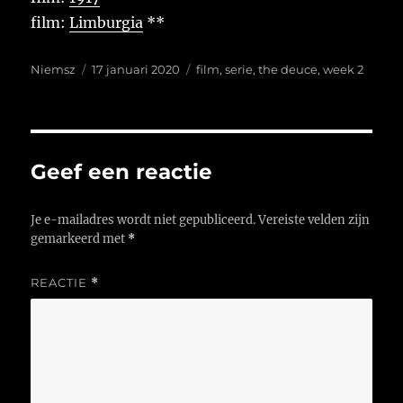
film:
Limburgia
**
Auteur
Geplaatst
Tags
Niemsz
17 januari 2020
film
,
serie
,
the deuce
,
week 2
op
Geef een reactie
Je e-mailadres wordt niet gepubliceerd.
Vereiste velden zijn
gemarkeerd met
*
REACTIE
*