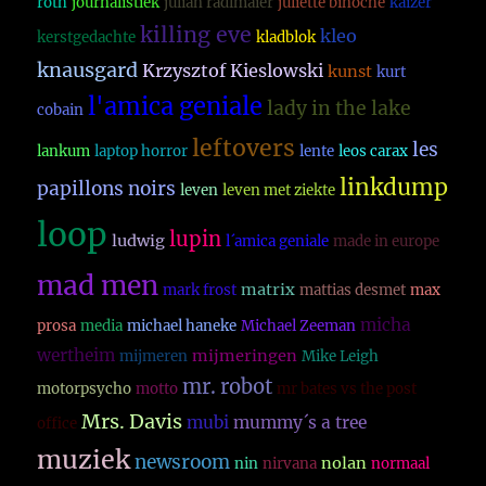
roth
journalistiek
julian radlmaier
juliette binoche
kaizer
killing eve
kleo
kerstgedachte
kladblok
knausgard
Krzysztof Kieslowski
kunst
kurt
l'amica geniale
lady in the lake
cobain
leftovers
les
lankum
laptop horror
lente
leos carax
linkdump
papillons noirs
leven
leven met ziekte
loop
lupin
ludwig
l´amica geniale
made in europe
mad men
matrix
mark frost
mattias desmet
max
micha
prosa
media
michael haneke
Michael Zeeman
wertheim
mijmeringen
mijmeren
Mike Leigh
mr. robot
motorpsycho
motto
mr bates vs the post
Mrs. Davis
mubi
mummy´s a tree
office
muziek
newsroom
nolan
nin
nirvana
normaal