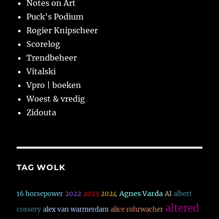
Notes on Art
Puck's Podium
Rogier Knipscheer
Scorelog
Trendbeheer
Vitalski
Vpro | boeken
Woest & vredig
Zidouta
TAG WOLK
Agnes Varda
16 horsepower
2022
2023
2024
AI
albert
altered
cossery
alex van warmerdam
alice rohrwacher