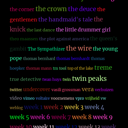
the crown
the deuce
the
the corner
the
the handmaid's tale
gentlemen
knick
the little drummer girl
the last dance
the queen's
theo maassen
the plot against america
the wire
the young
gambit
The Sympathizer
pope
thomas bernhard
thomas bernhardt
thomas
treme
hoepker
thomas mann
tm
tool
top of the lake
twin peaks
true detective
twan huys
twin
vera
undercover
twitter
vasili grossman
verhuizen
video
vimeo
voltaire
voornemens
vpro
vrijheid
vw
week 1
week 2
week 3
week 4
weblog
week 5
week 6
week 7
week 8
week 9
week 10
week 11
week 12
week 13
week