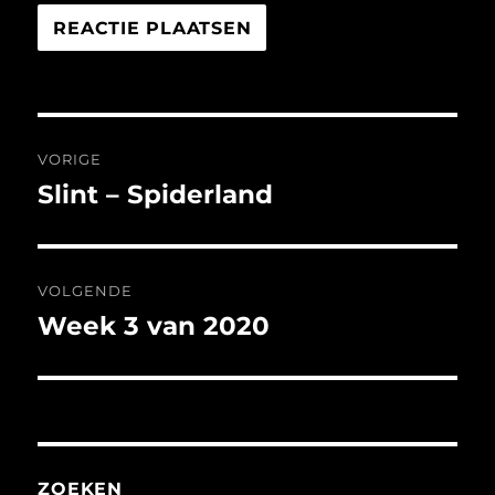
Bericht
VORIGE
navigatie
Slint – Spiderland
Vorig
bericht:
VOLGENDE
Week 3 van 2020
Volgend
bericht:
ZOEKEN