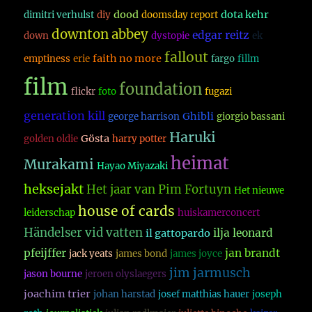
dood
dota kehr
dimitri verhulst
diy
doomsday report
downton abbey
edgar reitz
down
dystopie
ek
fallout
faith no more
emptiness
erie
fargo
fillm
film
foundation
flickr
foto
fugazi
generation kill
Ghibli
george harrison
giorgio bassani
Haruki
Gösta
golden oldie
harry potter
heimat
Murakami
Hayao Miyazaki
heksejakt
Het jaar van Pim Fortuyn
Het nieuwe
house of cards
leiderschap
huiskamerconcert
Händelser vid vatten
ilja leonard
il gattopardo
pfeijffer
jan brandt
jack yeats
james bond
james joyce
jim jarmusch
jason bourne
jeroen olyslaegers
joachim trier
johan harstad
josef matthias hauer
joseph