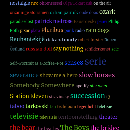
nostalgie
nrc
ohrensessel
Olga Tokarczuk
on the air
ozark
orhan pamuk
onzinnige aforismen
oude doos
patrick melrose
Paustovski
paradise lost
pauw
Philip
Pluribus
rain dogs
Roth
pixar
plato
punk
radio
Rauhantekijä
rick and morty
robert forster
Ruben
say nothing
russian doll
Östlund
schilderkunst
seie
serie
sense8
Self-Portrait as a Coffee-Pot
slow horses
severance
show me a hero
Somebody Somewhere
spotify
star wars
succession
Station Eleven
t3
stravinsky
taboo
tarkovski
tati
techdoom
tegenlicht
telefisie
televisie
theater
tentoonstelling
televsisie
The Boys
the bear
the bridge
the beatles