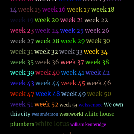
14
week 15
week 16
week 17
week 18
week 19
week 20
week 21
week 22
week 23
week 26
week 24
week 25
week 27
week 28
week 29
week 30
week 31
week 32
week 33
week 34
week 35
week 36
week 37
week 38
week 39
week 40
week 41
week 42
week 43
week 44
week 45
week 46
week 47
week 48
week 49
week 50
week 51
week 52
We own
week 53
weissensee
this city
white house
westworld
wes anderson
white lotus
plumbers
william kenteridge