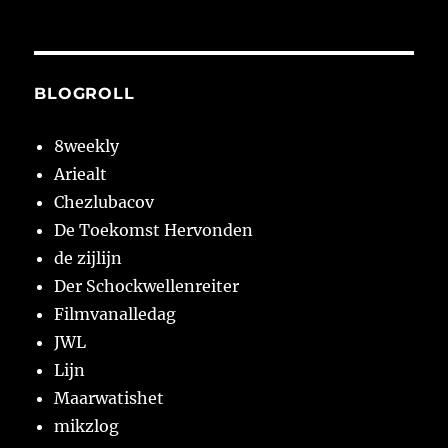
BLOGROLL
8weekly
Ariealt
Chezlubacov
De Toekomst Hervonden
de zijlijn
Der Schockwellenreiter
Filmvanalledag
JWL
Lijn
Maarwatishet
mikzlog