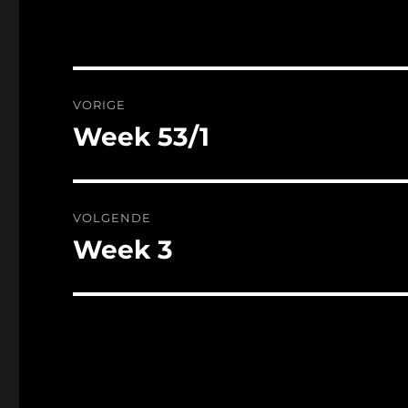
Bericht
VORIGE
navigatie
Week 53/1
Vorig
bericht:
VOLGENDE
Week 3
Volgend
bericht: