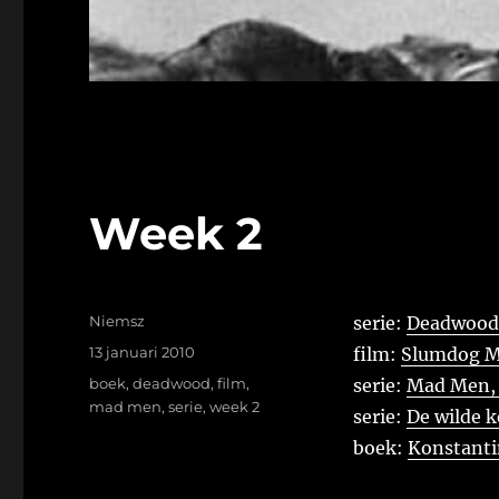
Week 2
Auteur
Niemsz
serie:
Deadwood, 
Geplaatst
13 januari 2010
film:
Slumdog Mi
op
Tags
boek
,
deadwood
,
film
,
serie:
Mad Men, s
mad men
,
serie
,
week 2
serie:
De wilde k
boek:
Konstanti