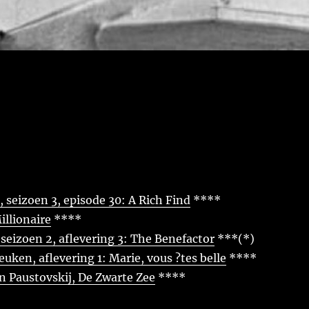
seizoen 3, episode 30: A Rich Find
****
llionaire
****
eizoen 2, aflevering 3: The Benefactor
***(*)
euken, aflevering 1: Marie, vous ?tes belle
****
n Paustovskij, De Zwarte Zee
****