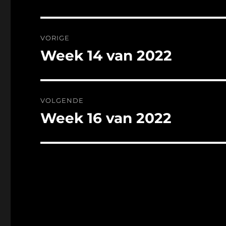
Bericht
VORIGE
navigatie
Week 14 van 2022
Vorig
bericht:
VOLGENDE
Week 16 van 2022
Volgend
bericht: