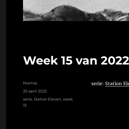
Week 15 van 202
Auteur
Niemsz
serie:
Station Ele
Geplaatst
20 april 2022
op
Tags
serie
,
Station Eleven
,
week
15