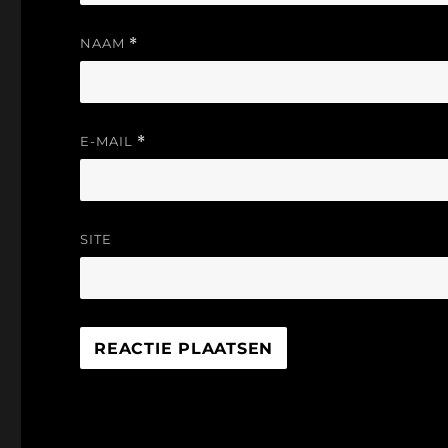
NAAM
*
E-MAIL
*
SITE