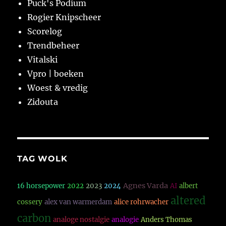
Puck's Podium
Rogier Knipscheer
Scorelog
Trendbeheer
Vitalski
Vpro | boeken
Woest & vredig
Zidouta
TAG WOLK
Agnes Varda
16 horsepower
2022
2023
2024
AI
albert
altered
cossery
alex van warmerdam
alice rohrwacher
carbon
analoge nostalgie
analogie
Anders Thomas