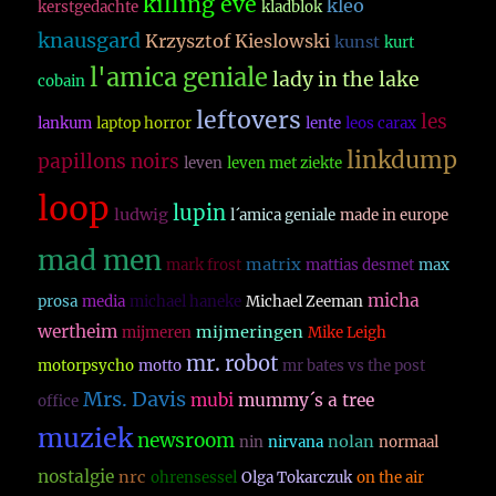
killing eve
kleo
kerstgedachte
kladblok
knausgard
Krzysztof Kieslowski
kunst
kurt
l'amica geniale
lady in the lake
cobain
leftovers
les
lankum
laptop horror
lente
leos carax
linkdump
papillons noirs
leven
leven met ziekte
loop
lupin
ludwig
l´amica geniale
made in europe
mad men
matrix
mark frost
mattias desmet
max
micha
prosa
media
michael haneke
Michael Zeeman
wertheim
mijmeringen
mijmeren
Mike Leigh
mr. robot
motorpsycho
motto
mr bates vs the post
Mrs. Davis
mubi
mummy´s a tree
office
muziek
newsroom
nolan
nin
nirvana
normaal
nostalgie
nrc
ohrensessel
Olga Tokarczuk
on the air