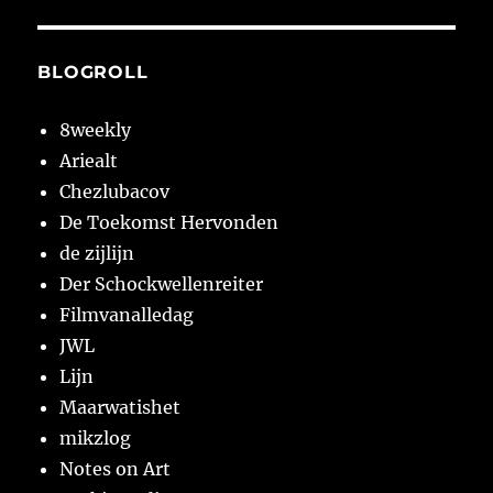
BLOGROLL
8weekly
Ariealt
Chezlubacov
De Toekomst Hervonden
de zijlijn
Der Schockwellenreiter
Filmvanalledag
JWL
Lijn
Maarwatishet
mikzlog
Notes on Art