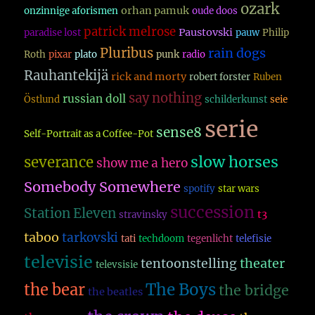
ozark
orhan pamuk
onzinnige aforismen
oude doos
patrick melrose
Paustovski
paradise lost
pauw
Philip
Pluribus
rain dogs
Roth
pixar
plato
punk
radio
Rauhantekijä
rick and morty
robert forster
Ruben
say nothing
russian doll
Östlund
schilderkunst
seie
serie
sense8
Self-Portrait as a Coffee-Pot
slow horses
severance
show me a hero
Somebody Somewhere
spotify
star wars
succession
Station Eleven
t3
stravinsky
taboo
tarkovski
tati
techdoom
tegenlicht
telefisie
televisie
theater
tentoonstelling
televsisie
The Boys
the bear
the bridge
the beatles