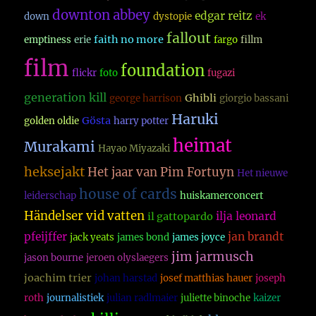
downton abbey
edgar reitz
down
dystopie
ek
fallout
faith no more
emptiness
erie
fargo
fillm
film
foundation
flickr
foto
fugazi
generation kill
Ghibli
george harrison
giorgio bassani
Haruki
Gösta
golden oldie
harry potter
heimat
Murakami
Hayao Miyazaki
heksejakt
Het jaar van Pim Fortuyn
Het nieuwe
house of cards
leiderschap
huiskamerconcert
Händelser vid vatten
ilja leonard
il gattopardo
pfeijffer
jan brandt
jack yeats
james bond
james joyce
jim jarmusch
jason bourne
jeroen olyslaegers
joachim trier
johan harstad
josef matthias hauer
joseph
roth
journalistiek
julian radlmaier
juliette binoche
kaizer