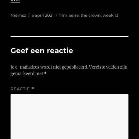
Auteur
Geplaatst
Tags
Niemsz
5 april 2021
film
,
serie
,
the crown
,
week 13
op
Geef een reactie
Je e-mailadres wordt niet gepubliceerd.
Vereiste velden zijn
gemarkeerd met
*
REACTIE
*