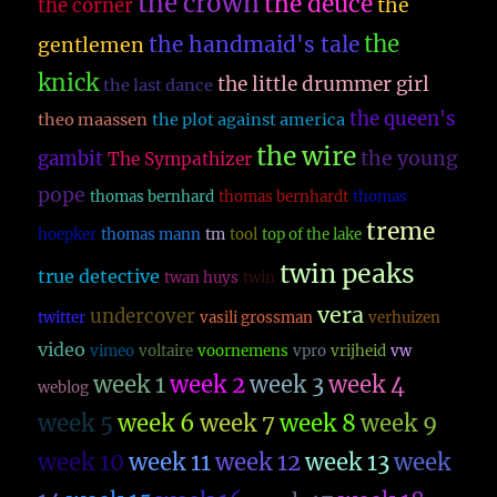
the crown
the deuce
the
the corner
the
the handmaid's tale
gentlemen
knick
the little drummer girl
the last dance
the queen's
theo maassen
the plot against america
the wire
the young
gambit
The Sympathizer
pope
thomas bernhard
thomas bernhardt
thomas
treme
hoepker
thomas mann
tm
tool
top of the lake
twin peaks
true detective
twan huys
twin
vera
undercover
twitter
vasili grossman
verhuizen
video
vimeo
voltaire
voornemens
vpro
vrijheid
vw
week 1
week 2
week 3
week 4
weblog
week 5
week 6
week 7
week 8
week 9
week 10
week 11
week 12
week 13
week