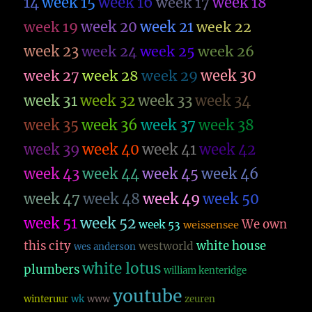
14
week 15
week 16
week 17
week 18
week 19
week 20
week 21
week 22
week 23
week 26
week 24
week 25
week 27
week 28
week 29
week 30
week 31
week 32
week 33
week 34
week 35
week 36
week 37
week 38
week 39
week 40
week 41
week 42
week 43
week 44
week 45
week 46
week 47
week 48
week 49
week 50
week 51
week 52
We own
week 53
weissensee
this city
white house
westworld
wes anderson
white lotus
plumbers
william kenteridge
youtube
winteruur
wk
www
zeuren