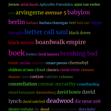
Jensen
antal dorati
Aphrodite Patoulidou
arjen van veelen
babylon
arvingerne
avenue 5
arte
berlin
beppe
barbara
Barbara Hannigan
beef
bela tarr
better call saul
fenoglio
black doves
boardwalk empire
black mirror
boek
breaking bad
boeken
bouli lanners
chernobyl
brexit
carcass
censuur
cesare pavese
citaat
children of men
classics
claude vivier
clemens
coetzee
column
thonen
coen
cold feet
constellation
cormac mccarthy
crowdfunding
david
david bowie
daniel benyamin
dautzenberg
deadwood
lynch
die neue zeit
david mitchell
dood
dota kehr
dimitri verhulst
diy
doomsday report