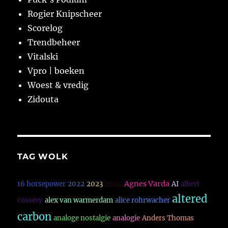
Rogier Knipscheer
Scorelog
Trendbeheer
Vitalski
Vpro | boeken
Woest & vredig
Zidouta
TAG WOLK
Agnes Varda
16 horsepower
2022
2023
2024
AI
albert
altered
cossery
alex van warmerdam
alice rohrwacher
carbon
analoge nostalgie
analogie
Anders Thomas