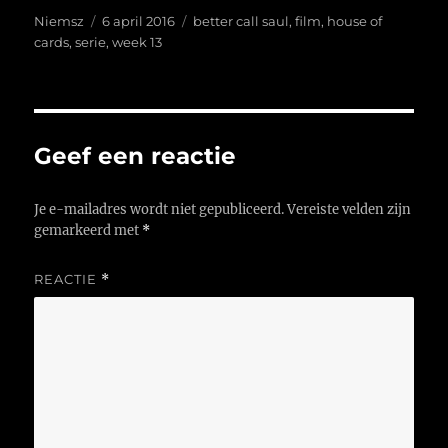
Auteur
Geplaatst
Tags
Niemsz
6 april 2016
better call saul
,
film
,
house of
op
cards
,
serie
,
week 13
Geef een reactie
Je e-mailadres wordt niet gepubliceerd.
Vereiste velden zijn
gemarkeerd met
*
REACTIE
*