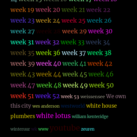
week 19
week 20
week 21
week 22
week 23
week 26
week 24
week 25
week 27
week 28
week 29
week 30
week 31
week 32
week 33
week 34
week 35
week 36
week 37
week 38
week 39
week 40
week 41
week 42
week 43
week 44
week 45
week 46
week 47
week 48
week 49
week 50
week 51
week 52
We own
week 53
weissensee
this city
white house
westworld
wes anderson
white lotus
plumbers
william kenteridge
youtube
winteruur
wk
www
zeuren