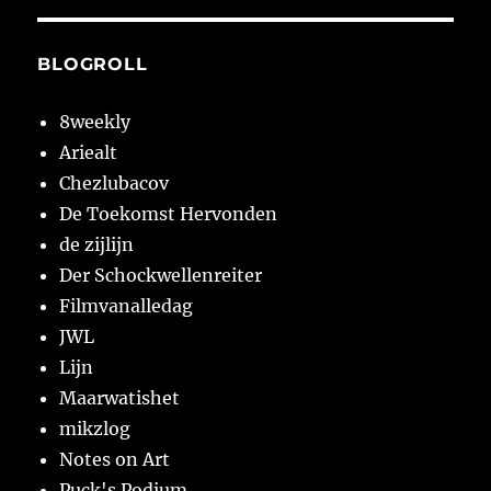
BLOGROLL
8weekly
Ariealt
Chezlubacov
De Toekomst Hervonden
de zijlijn
Der Schockwellenreiter
Filmvanalledag
JWL
Lijn
Maarwatishet
mikzlog
Notes on Art
Puck's Podium