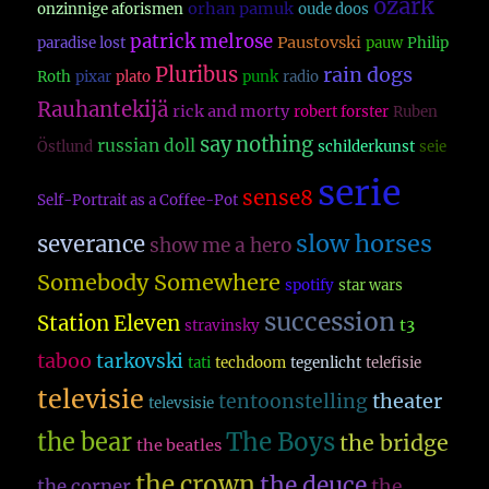
ozark
orhan pamuk
onzinnige aforismen
oude doos
patrick melrose
Paustovski
paradise lost
pauw
Philip
Pluribus
rain dogs
Roth
pixar
plato
punk
radio
Rauhantekijä
rick and morty
robert forster
Ruben
say nothing
russian doll
Östlund
schilderkunst
seie
serie
sense8
Self-Portrait as a Coffee-Pot
slow horses
severance
show me a hero
Somebody Somewhere
spotify
star wars
succession
Station Eleven
t3
stravinsky
taboo
tarkovski
tati
techdoom
tegenlicht
telefisie
televisie
theater
tentoonstelling
televsisie
The Boys
the bear
the bridge
the beatles
the crown
the deuce
the
the corner