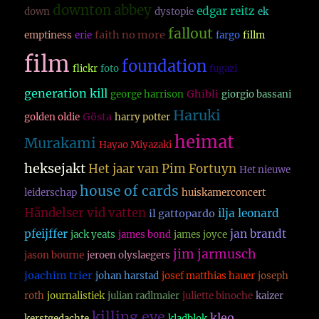
downton abbey
edgar reitz
down
dystopie
ek
fallout
faith no more
emptiness
erie
fargo
fillm
film
foundation
flickr
foto
fugazi
generation kill
Ghibli
george harrison
giorgio bassani
Haruki
Gösta
golden oldie
harry potter
heimat
Murakami
Hayao Miyazaki
heksejakt
Het jaar van Pim Fortuyn
Het nieuwe
house of cards
leiderschap
huiskamerconcert
Händelser vid vatten
ilja leonard
il gattopardo
pfeijffer
jan brandt
jack yeats
james bond
james joyce
jim jarmusch
jason bourne
jeroen olyslaegers
joachim trier
johan harstad
josef matthias hauer
joseph
roth
journalistiek
julian radlmaier
juliette binoche
kaizer
killing eve
kleo
kerstgedachte
kladblok