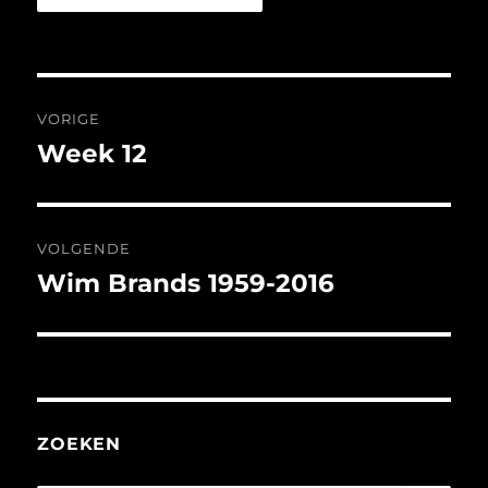
Bericht
VORIGE
navigatie
Week 12
Vorig
bericht:
VOLGENDE
Wim Brands 1959-2016
Volgend
bericht:
ZOEKEN