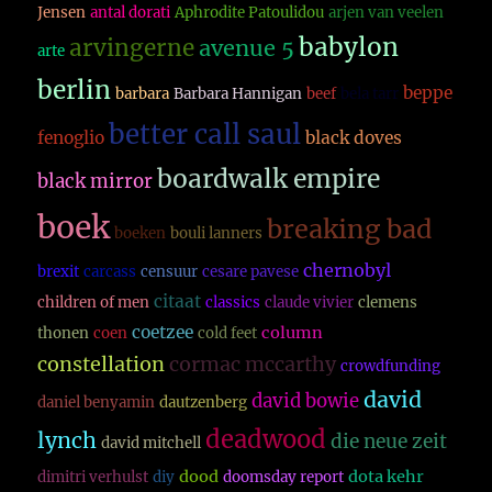
Jensen
antal dorati
Aphrodite Patoulidou
arjen van veelen
babylon
arvingerne
avenue 5
arte
berlin
beppe
barbara
Barbara Hannigan
beef
bela tarr
better call saul
fenoglio
black doves
boardwalk empire
black mirror
boek
breaking bad
boeken
bouli lanners
chernobyl
brexit
carcass
censuur
cesare pavese
citaat
children of men
classics
claude vivier
clemens
coetzee
column
thonen
coen
cold feet
constellation
cormac mccarthy
crowdfunding
david
david bowie
daniel benyamin
dautzenberg
deadwood
lynch
die neue zeit
david mitchell
dood
dota kehr
dimitri verhulst
diy
doomsday report