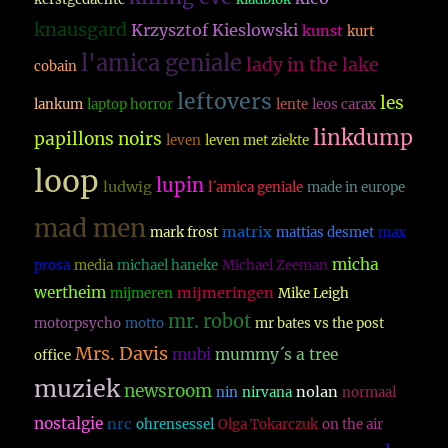
knausgard
Krzysztof Kieslowski
kunst
kurt
l'amica geniale
lady in the lake
cobain
leftovers
les
lankum
laptop horror
lente
leos carax
linkdump
papillons noirs
leven
leven met ziekte
loop
lupin
ludwig
l´amica geniale
made in europe
mad men
matrix
mark frost
mattias desmet
max
micha
prosa
media
michael haneke
Michael Zeeman
wertheim
mijmeringen
mijmeren
Mike Leigh
mr. robot
motorpsycho
motto
mr bates vs the post
Mrs. Davis
mubi
mummy´s a tree
office
muziek
newsroom
nolan
nin
nirvana
normaal
nostalgie
nrc
ohrensessel
Olga Tokarczuk
on the air