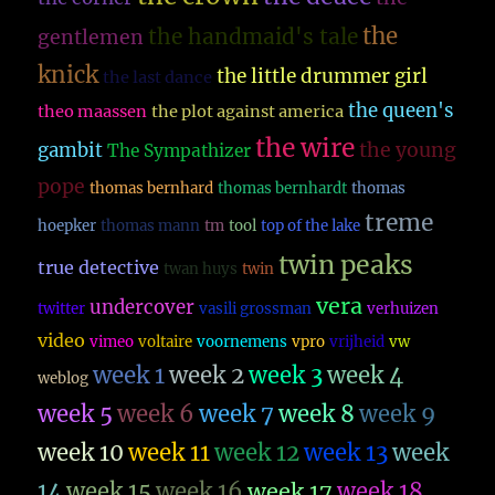
the
the handmaid's tale
gentlemen
knick
the little drummer girl
the last dance
the queen's
theo maassen
the plot against america
the wire
the young
gambit
The Sympathizer
pope
thomas bernhard
thomas bernhardt
thomas
treme
hoepker
thomas mann
tm
tool
top of the lake
twin peaks
true detective
twan huys
twin
vera
undercover
twitter
vasili grossman
verhuizen
video
vimeo
voltaire
voornemens
vpro
vrijheid
vw
week 1
week 2
week 3
week 4
weblog
week 5
week 6
week 7
week 8
week 9
week 10
week 11
week 12
week 13
week
14
week 15
week 16
week 17
week 18