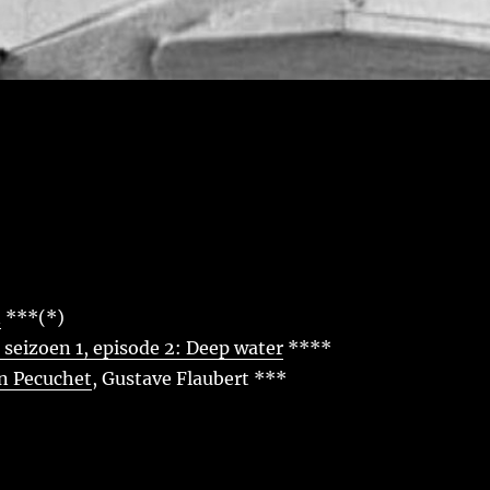
n
***(*)
seizoen 1, episode 2: Deep water
****
n Pecuchet
, Gustave Flaubert ***