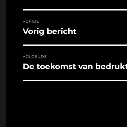
Bericht
VORIGE
navigatie
Vorig bericht
Vorig
bericht:
VOLGENDE
De toekomst van bedrukt
Volgend
bericht: