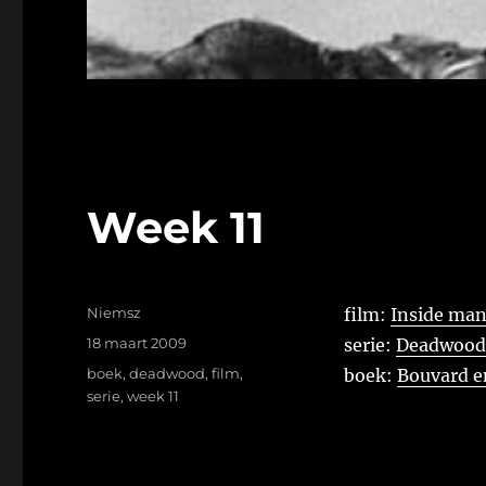
Week 11
Auteur
Niemsz
film:
Inside ma
Geplaatst
18 maart 2009
serie:
Deadwood 
op
Tags
boek
,
deadwood
,
film
,
boek:
Bouvard e
serie
,
week 11