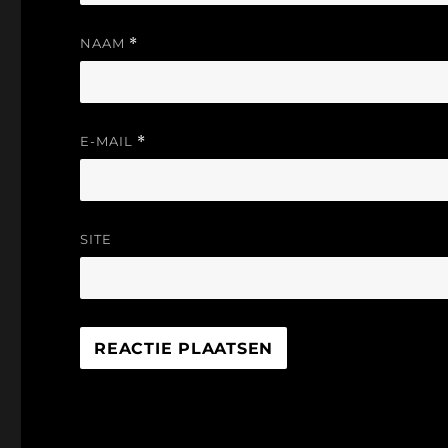
NAAM
*
E-MAIL
*
SITE