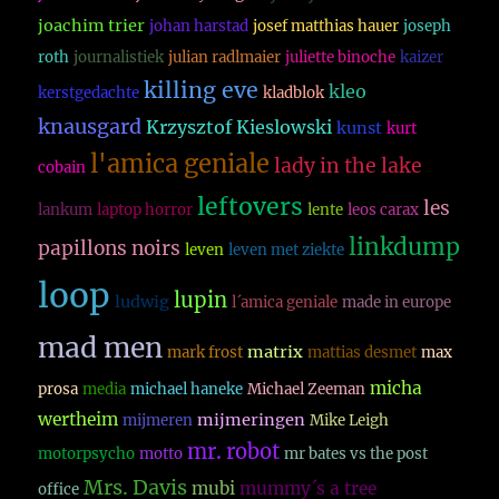
joachim trier
johan harstad
josef matthias hauer
joseph
roth
journalistiek
julian radlmaier
juliette binoche
kaizer
killing eve
kleo
kerstgedachte
kladblok
knausgard
Krzysztof Kieslowski
kunst
kurt
l'amica geniale
lady in the lake
cobain
leftovers
les
lankum
laptop horror
lente
leos carax
linkdump
papillons noirs
leven
leven met ziekte
loop
lupin
ludwig
l´amica geniale
made in europe
mad men
matrix
mark frost
mattias desmet
max
micha
prosa
media
michael haneke
Michael Zeeman
wertheim
mijmeringen
mijmeren
Mike Leigh
mr. robot
motorpsycho
motto
mr bates vs the post
Mrs. Davis
mubi
mummy´s a tree
office