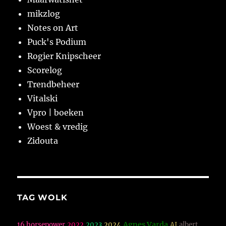
mikzlog
Notes on Art
Puck's Podium
Rogier Knipscheer
Scorelog
Trendbeheer
Vitalski
Vpro | boeken
Woest & vredig
Zidouta
TAG WOLK
Agnes Varda
16 horsepower
2022
2023
2024
AI
albert