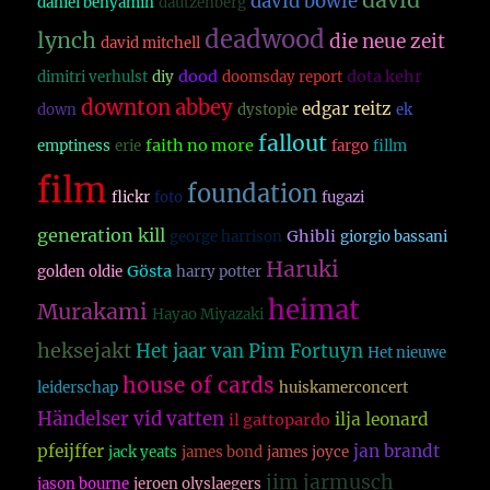
david
david bowie
daniel benyamin
dautzenberg
deadwood
lynch
die neue zeit
david mitchell
dood
dota kehr
dimitri verhulst
diy
doomsday report
downton abbey
edgar reitz
down
dystopie
ek
fallout
faith no more
emptiness
erie
fargo
fillm
film
foundation
flickr
foto
fugazi
generation kill
Ghibli
george harrison
giorgio bassani
Haruki
Gösta
golden oldie
harry potter
heimat
Murakami
Hayao Miyazaki
heksejakt
Het jaar van Pim Fortuyn
Het nieuwe
house of cards
leiderschap
huiskamerconcert
Händelser vid vatten
ilja leonard
il gattopardo
pfeijffer
jan brandt
jack yeats
james bond
james joyce
jim jarmusch
jason bourne
jeroen olyslaegers