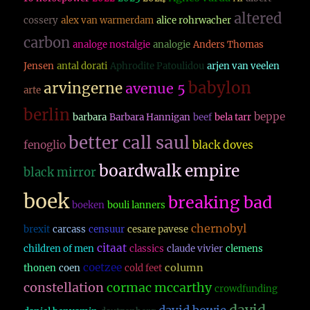
altered
cossery
alex van warmerdam
alice rohrwacher
carbon
analoge nostalgie
analogie
Anders Thomas
Jensen
antal dorati
Aphrodite Patoulidou
arjen van veelen
babylon
arvingerne
avenue 5
arte
berlin
beppe
barbara
Barbara Hannigan
beef
bela tarr
better call saul
fenoglio
black doves
boardwalk empire
black mirror
boek
breaking bad
boeken
bouli lanners
chernobyl
brexit
carcass
censuur
cesare pavese
citaat
children of men
classics
claude vivier
clemens
coetzee
column
thonen
coen
cold feet
constellation
cormac mccarthy
crowdfunding