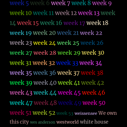
week 5
week 6
week 7
week 8
week 9
week 10
week 11
week 12
week 13
week
14
week 15
week 16
week 17
week 18
week 19
week 20
week 21
week 22
week 23
week 26
week 24
week 25
week 27
week 28
week 29
week 30
week 31
week 32
week 33
week 34
week 35
week 36
week 37
week 38
week 39
week 40
week 41
week 42
week 43
week 44
week 45
week 46
week 47
week 48
week 49
week 50
week 51
week 52
We own
week 53
weissensee
this city
white house
westworld
wes anderson