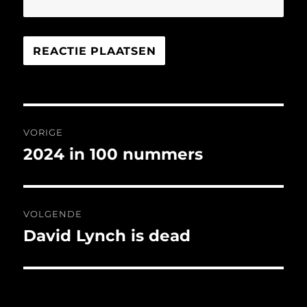
Bericht
VORIGE
navigatie
2024 in 100 nummers
Vorig
bericht:
VOLGENDE
David Lynch is dead
Volgend
bericht: