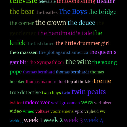
televisie
theater
tentoonstelling
televsisie
The Boys
the bear
the bridge
the beatles
the crown
the deuce
the
the corner
the
the handmaid's tale
gentlemen
knick
the little drummer girl
the last dance
the queen's
theo maassen
the plot against america
the wire
the young
gambit
The Sympathizer
pope
thomas bernhard
thomas bernhardt
thomas
treme
hoepker
thomas mann
tm
tool
top of the lake
twin peaks
true detective
twan huys
twin
vera
undercover
twitter
vasili grossman
verhuizen
video
vimeo
voltaire
voornemens
vpro
vrijheid
vw
week 1
week 2
week 3
week 4
weblog