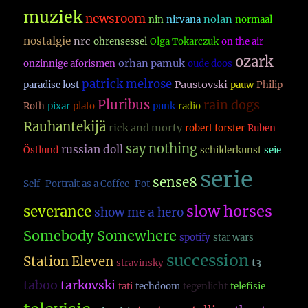
muziek
newsroom
nolan
nin
nirvana
normaal
nostalgie
nrc
ohrensessel
Olga Tokarczuk
on the air
ozark
orhan pamuk
onzinnige aforismen
oude doos
patrick melrose
Paustovski
paradise lost
pauw
Philip
Pluribus
rain dogs
Roth
pixar
plato
punk
radio
Rauhantekijä
rick and morty
robert forster
Ruben
say nothing
russian doll
Östlund
schilderkunst
seie
serie
sense8
Self-Portrait as a Coffee-Pot
slow horses
severance
show me a hero
Somebody Somewhere
spotify
star wars
succession
Station Eleven
t3
stravinsky
taboo
tarkovski
tati
techdoom
tegenlicht
telefisie