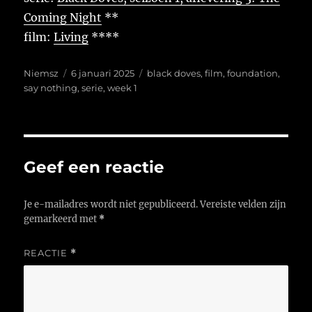
Coming Night
**
film:
Living
****
Auteur
Geplaatst
Tags
Niemsz
6 januari 2025
black doves
,
film
,
foundation
,
op
say nothing
,
serie
,
week 1
Geef een reactie
Je e-mailadres wordt niet gepubliceerd.
Vereiste velden zijn
gemarkeerd met
*
REACTIE
*