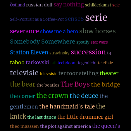
say nothing
russian doll
Östlund
schilderkunst
seie
serie
sense8
Self-Portrait as a Coffee-Pot
slow horses
severance
show me a hero
Somebody Somewhere
spotify
star wars
succession
Station Eleven
t3
stravinsky
taboo
tarkovski
tati
techdoom
tegenlicht
telefisie
televisie
theater
tentoonstelling
televsisie
The Boys
the bear
the bridge
the beatles
the crown
the deuce
the
the corner
the
the handmaid's tale
gentlemen
knick
the little drummer girl
the last dance
the queen's
theo maassen
the plot against america