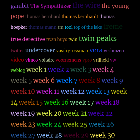
the wire
the young
gambit
The Sympathizer
pope
thomas bernhard
thomas bernhardt
thomas
treme
hoepker
thomas mann
tm
tool
top of the lake
twin peaks
true detective
twan huys
twin
vera
undercover
twitter
vasili grossman
verhuizen
video
vimeo
voltaire
voornemens
vpro
vrijheid
vw
week 1
week 2
week 3
week 4
weblog
week 5
week 6
week 7
week 8
week 9
week 10
week 11
week 12
week 13
week
14
week 15
week 16
week 17
week 18
week 19
week 20
week 21
week 22
week 23
week 26
week 24
week 25
week 27
week 28
week 29
week 30