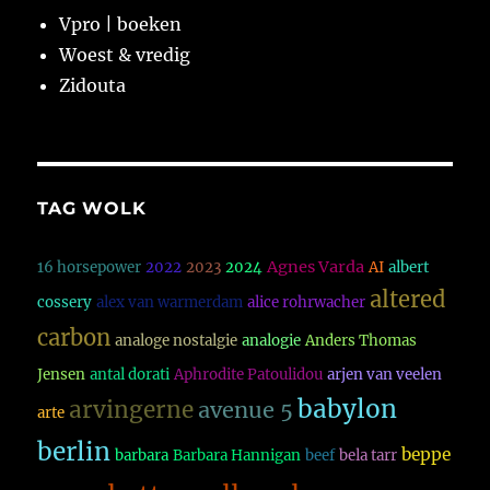
Vpro | boeken
Woest & vredig
Zidouta
TAG WOLK
Agnes Varda
16 horsepower
2022
2023
2024
AI
albert
altered
cossery
alex van warmerdam
alice rohrwacher
carbon
analoge nostalgie
analogie
Anders Thomas
Jensen
antal dorati
Aphrodite Patoulidou
arjen van veelen
babylon
arvingerne
avenue 5
arte
berlin
beppe
barbara
Barbara Hannigan
beef
bela tarr