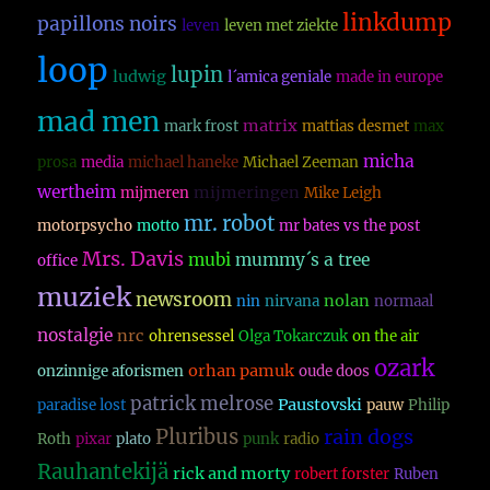
linkdump
papillons noirs
leven
leven met ziekte
loop
lupin
ludwig
l´amica geniale
made in europe
mad men
matrix
mark frost
mattias desmet
max
micha
prosa
media
michael haneke
Michael Zeeman
wertheim
mijmeringen
mijmeren
Mike Leigh
mr. robot
motorpsycho
motto
mr bates vs the post
Mrs. Davis
mubi
mummy´s a tree
office
muziek
newsroom
nolan
nin
nirvana
normaal
nostalgie
nrc
ohrensessel
Olga Tokarczuk
on the air
ozark
orhan pamuk
onzinnige aforismen
oude doos
patrick melrose
Paustovski
paradise lost
pauw
Philip
Pluribus
rain dogs
Roth
pixar
plato
punk
radio
Rauhantekijä
rick and morty
robert forster
Ruben