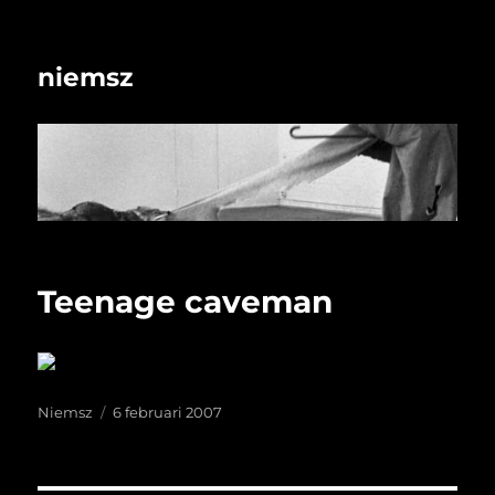
niemsz
Teenage caveman
Auteur
Geplaatst
Niemsz
6 februari 2007
op