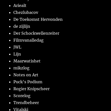
Ariealt
Chezlubacov
De Toekomst Hervonden
de zijlijn
Der Schockwellenreiter
Filmvanalledag
JWL
Lijn
Maarwatishet
mikzlog
Notes on Art
Puck's Podium
Rogier Knipscheer
Scorelog
Trendbeheer
Vitalski