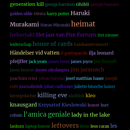
generation kill
Ghibli
george harrison
giorgio bassani
Haruki
Gösta
golden oldie
harry potter
heimat
Murakami
Hayao Miyazaki
heksejakt
Het jaar van Pim Fortuyn
Het nieuwe
house of cards
leiderschap
huiskamerconcert
Händelser vid vatten
ilja leonard
il gattopardo
pfeijffer
jan brandt
jack yeats
james bond
james joyce
jim jarmusch
jason bourne
jeroen olyslaegers
joachim trier
johan harstad
josef matthias hauer
joseph
roth
journalistiek
julian radlmaier
juliette binoche
kaizer
killing eve
kleo
kerstgedachte
kladblok
knausgard
Krzysztof Kieslowski
kunst
kurt
l'amica geniale
lady in the lake
cobain
leftovers
les
lankum
laptop horror
lente
leos carax