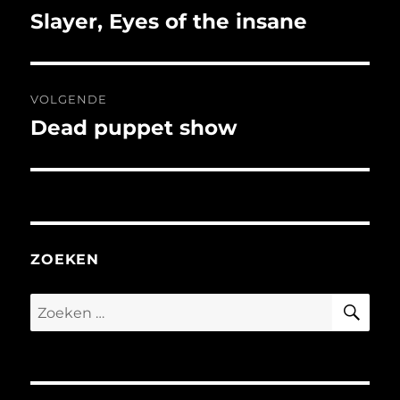
navigatie
Slayer, Eyes of the insane
Vorig
bericht:
VOLGENDE
Dead puppet show
Volgend
bericht:
ZOEKEN
ZO
Zoeken
naar: