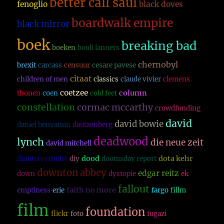
better call saul
fenoglio
black doves
boardwalk empire
black mirror
boek
breaking bad
boeken
bouli lanners
chernobyl
brexit
carcass
censuur
cesare pavese
citaat
children of men
classics
claude vivier
clemens
coetzee
column
thonen
coen
cold feet
constellation
cormac mccarthy
crowdfunding
david
david bowie
daniel benyamin
dautzenberg
deadwood
lynch
die neue zeit
david mitchell
dood
dota kehr
dimitri verhulst
diy
doomsday report
downton abbey
edgar reitz
down
dystopie
ek
fallout
faith no more
emptiness
erie
fargo
fillm
film
foundation
flickr
foto
fugazi