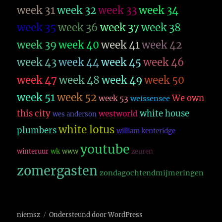
week 31
week 32
week 33
week 34
week 35
week 36
week 37
week 38
week 39
week 40
week 41
week 42
week 43
week 44
week 45
week 46
week 47
week 48
week 49
week 50
week 51
week 52
We own
week 53
weissensee
this city
white house
westworld
wes anderson
white lotus
plumbers
william kenteridge
youtube
winteruur
wk
www
zeuren
zomergasten
zondagochtendmijmeringen
niemsz
Ondersteund door WordPress