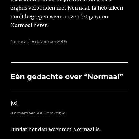
ergens verbonden met
Normaal
. Ik heb alleen
nooit begrepen waarom ze niet gewoon
Normoal heten
Auteur
Geplaatst
Niemsz
8 november 2005
op
Eén gedachte over “Normaal”
jwl
schreef:
9 november 2005 om 09:34
Omdat het dan weer niet Normaal is.