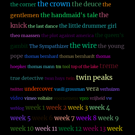
the crown
the deuce
the
the corner
the
the handmaid's tale
gentlemen
knick
the little drummer girl
the last dance
the queen's
theo maassen
the plot against america
the wire
the young
gambit
The Sympathizer
pope
thomas bernhard
thomas bernhardt
thomas
treme
hoepker
thomas mann
tm
tool
top of the lake
twin peaks
true detective
twan huys
twin
vera
undercover
twitter
vasili grossman
verhuizen
video
vimeo
voltaire
voornemens
vpro
vrijheid
vw
week 1
week 2
week 3
week 4
weblog
week 5
week 6
week 7
week 8
week 9
week 10
week 11
week 12
week 13
week