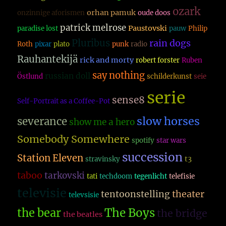
ozark
orhan pamuk
onzinnige aforismen
oude doos
patrick melrose
Paustovski
paradise lost
pauw
Philip
Pluribus
rain dogs
Roth
pixar
plato
punk
radio
Rauhantekijä
rick and morty
robert forster
Ruben
say nothing
russian doll
Östlund
schilderkunst
seie
serie
sense8
Self-Portrait as a Coffee-Pot
slow horses
severance
show me a hero
Somebody Somewhere
spotify
star wars
succession
Station Eleven
t3
stravinsky
taboo
tarkovski
tati
techdoom
tegenlicht
telefisie
televisie
theater
tentoonstelling
televsisie
The Boys
the bear
the bridge
the beatles