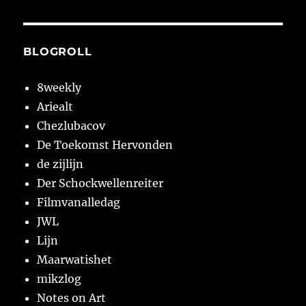
BLOGROLL
8weekly
Ariealt
Chezlubacov
De Toekomst Hervonden
de zijlijn
Der Schockwellenreiter
Filmvanalledag
JWL
Lijn
Maarwatishet
mikzlog
Notes on Art