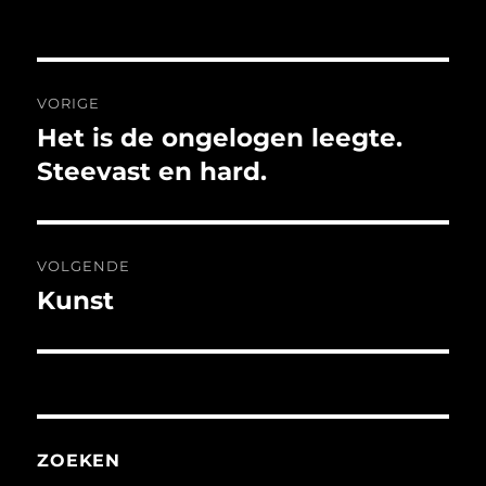
Bericht
VORIGE
navigatie
Het is de ongelogen leegte.
Vorig
bericht:
Steevast en hard.
VOLGENDE
Kunst
Volgend
bericht:
ZOEKEN