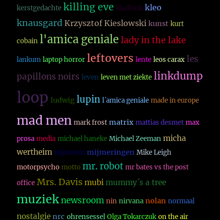
killing eve
kleo
kerstgedachte
kladblok
knausgard
Krzysztof Kieslowski
kunst
kurt
l'amica geniale
lady in the lake
cobain
leftovers
les
lankum
laptop horror
lente
leos carax
linkdump
papillons noirs
leven
leven met ziekte
loop
lupin
ludwig
l´amica geniale
made in europe
mad men
matrix
mark frost
mattias desmet
max
micha
prosa
media
michael haneke
Michael Zeeman
wertheim
mijmeringen
mijmeren
Mike Leigh
mr. robot
motorpsycho
motto
mr bates vs the post
Mrs. Davis
mubi
mummy´s a tree
office
muziek
newsroom
nolan
nin
nirvana
normaal
nostalgie
nrc
ohrensessel
Olga Tokarczuk
on the air