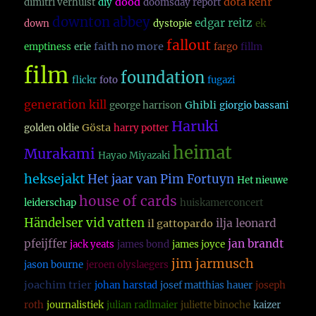
dood
dota kehr
dimitri verhulst
diy
doomsday report
downton abbey
edgar reitz
down
dystopie
ek
fallout
faith no more
emptiness
erie
fargo
fillm
film
foundation
flickr
foto
fugazi
generation kill
Ghibli
george harrison
giorgio bassani
Haruki
Gösta
golden oldie
harry potter
heimat
Murakami
Hayao Miyazaki
heksejakt
Het jaar van Pim Fortuyn
Het nieuwe
house of cards
leiderschap
huiskamerconcert
Händelser vid vatten
ilja leonard
il gattopardo
pfeijffer
jan brandt
jack yeats
james bond
james joyce
jim jarmusch
jason bourne
jeroen olyslaegers
joachim trier
johan harstad
josef matthias hauer
joseph
roth
journalistiek
julian radlmaier
juliette binoche
kaizer