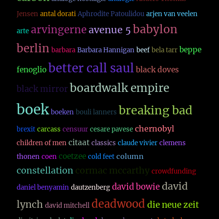
Jensen
antal dorati
Aphrodite Patoulidou
arjen van veelen
babylon
arvingerne
avenue 5
arte
berlin
beppe
barbara
Barbara Hannigan
beef
bela tarr
better call saul
fenoglio
black doves
boardwalk empire
black mirror
boek
breaking bad
boeken
bouli lanners
chernobyl
brexit
carcass
censuur
cesare pavese
citaat
children of men
classics
claude vivier
clemens
coetzee
column
thonen
coen
cold feet
constellation
cormac mccarthy
crowdfunding
david
david bowie
daniel benyamin
dautzenberg
deadwood
lynch
die neue zeit
david mitchell