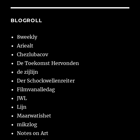
BLOGROLL
8weekly
Ariealt
Chezlubacov
De Toekomst Hervonden
de zijlijn
Der Schockwellenreiter
Filmvanalledag
JWL
Lijn
Maarwatishet
mikzlog
Notes on Art