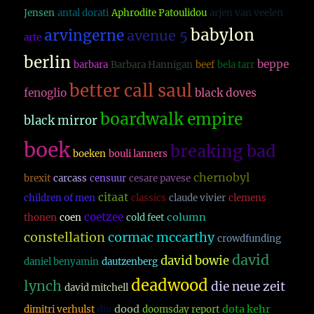
Jensen
antal dorati
Aphrodite Patoulidou
arjen van veelen
babylon
arvingerne
avenue 5
arte
berlin
beppe
barbara
Barbara Hannigan
beef
bela tarr
better call saul
fenoglio
black doves
boardwalk empire
black mirror
boek
breaking bad
boeken
bouli lanners
chernobyl
brexit
carcass
censuur
cesare pavese
citaat
children of men
classics
claude vivier
clemens
coetzee
column
thonen
coen
cold feet
constellation
cormac mccarthy
crowdfunding
david
david bowie
daniel benyamin
dautzenberg
deadwood
lynch
die neue zeit
david mitchell
dood
dota kehr
dimitri verhulst
diy
doomsday report