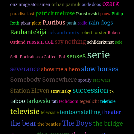
ozark
orhan pamuk
onzinnige aforismen
oude doos
patrick melrose
Paustovski
paradise lost
pauw
Philip
Pluribus
rain dogs
Roth
pixar
plato
punk
radio
Rauhantekijä
rick and morty
robert forster
Ruben
say nothing
russian doll
Östlund
schilderkunst
seie
serie
sense8
Self-Portrait as a Coffee-Pot
slow horses
severance
show me a hero
Somebody Somewhere
spotify
star wars
succession
Station Eleven
t3
stravinsky
taboo
tarkovski
tati
techdoom
tegenlicht
telefisie
televisie
theater
tentoonstelling
televsisie
The Boys
the bear
the bridge
the beatles