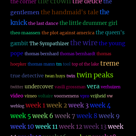
the crown
the deuce
the
the corner
the
the handmaid's tale
gentlemen
knick
the little drummer girl
the last dance
the queen's
theo maassen
the plot against america
the wire
the young
gambit
The Sympathizer
pope
thomas bernhard
thomas bernhardt
thomas
treme
hoepker
thomas mann
tm
tool
top of the lake
twin peaks
true detective
twan huys
twin
vera
undercover
twitter
vasili grossman
verhuizen
video
vimeo
voltaire
voornemens
vpro
vrijheid
vw
week 1
week 2
week 3
week 4
weblog
week 5
week 6
week 7
week 8
week 9
week 10
week 11
week 12
week 13
week