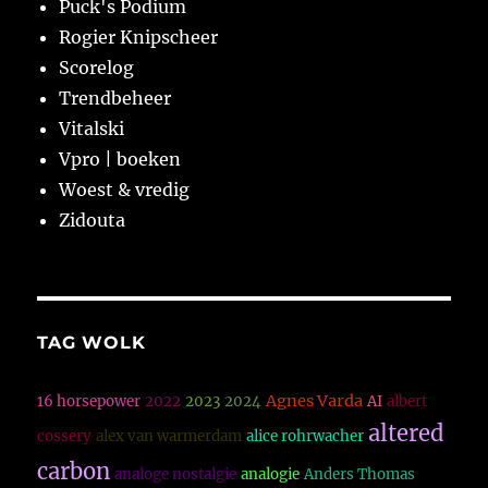
Puck's Podium
Rogier Knipscheer
Scorelog
Trendbeheer
Vitalski
Vpro | boeken
Woest & vredig
Zidouta
TAG WOLK
Agnes Varda
16 horsepower
2022
2023
2024
AI
albert
altered
cossery
alex van warmerdam
alice rohrwacher
carbon
analoge nostalgie
analogie
Anders Thomas