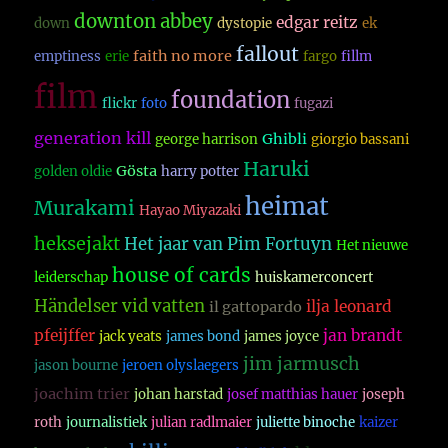
downton abbey
edgar reitz
down
dystopie
ek
fallout
faith no more
emptiness
erie
fargo
fillm
film
foundation
flickr
foto
fugazi
generation kill
Ghibli
george harrison
giorgio bassani
Haruki
Gösta
golden oldie
harry potter
heimat
Murakami
Hayao Miyazaki
heksejakt
Het jaar van Pim Fortuyn
Het nieuwe
house of cards
leiderschap
huiskamerconcert
Händelser vid vatten
ilja leonard
il gattopardo
pfeijffer
jan brandt
jack yeats
james bond
james joyce
jim jarmusch
jason bourne
jeroen olyslaegers
joachim trier
johan harstad
josef matthias hauer
joseph
roth
journalistiek
julian radlmaier
juliette binoche
kaizer