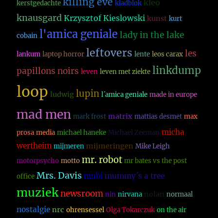
killing eve
kleo
kerstgedachte
kladblok
knausgard
Krzysztof Kieslowski
kunst
kurt
l'amica geniale
lady in the lake
cobain
leftovers
les
lankum
laptop horror
lente
leos carax
linkdump
papillons noirs
leven
leven met ziekte
loop
lupin
ludwig
l´amica geniale
made in europe
mad men
matrix
mark frost
mattias desmet
max
micha
prosa
media
michael haneke
Michael Zeeman
wertheim
mijmeringen
mijmeren
Mike Leigh
mr. robot
motorpsycho
motto
mr bates vs the post
Mrs. Davis
mubi
mummy´s a tree
office
muziek
newsroom
nolan
nin
nirvana
normaal
nostalgie
nrc
ohrensessel
Olga Tokarczuk
on the air