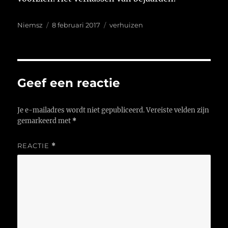
Auteur
Geplaatst
Tags
Niemsz
8 februari 2017
verhuizen
op
Geef een reactie
Je e-mailadres wordt niet gepubliceerd.
Vereiste velden zijn
gemarkeerd met
*
REACTIE
*