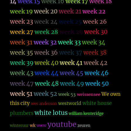
14
week 15
week 16
week 17
week 18
week 19
week 20
week 21
week 22
week 23
week 26
week 24
week 25
week 27
week 28
week 29
week 30
week 31
week 32
week 33
week 34
week 35
week 36
week 37
week 38
week 39
week 40
week 41
week 42
week 43
week 44
week 45
week 46
week 47
week 48
week 49
week 50
week 51
week 52
We own
week 53
weissensee
this city
white house
westworld
wes anderson
white lotus
plumbers
william kenteridge
youtube
winteruur
wk
www
zeuren