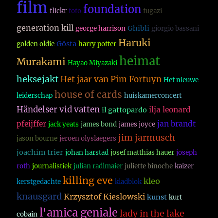
film
foundation
flickr
foto
fugazi
generation kill
Ghibli
george harrison
giorgio bassani
Haruki
Gösta
golden oldie
harry potter
heimat
Murakami
Hayao Miyazaki
heksejakt
Het jaar van Pim Fortuyn
Het nieuwe
house of cards
leiderschap
huiskamerconcert
Händelser vid vatten
ilja leonard
il gattopardo
pfeijffer
jan brandt
jack yeats
james bond
james joyce
jim jarmusch
jason bourne
jeroen olyslaegers
joachim trier
johan harstad
josef matthias hauer
joseph
roth
journalistiek
julian radlmaier
juliette binoche
kaizer
killing eve
kleo
kerstgedachte
kladblok
knausgard
Krzysztof Kieslowski
kunst
kurt
l'amica geniale
lady in the lake
cobain