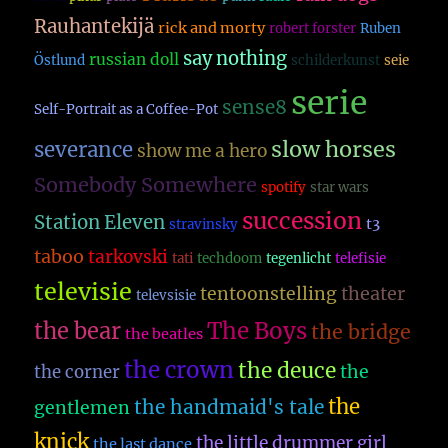
Rauhantekijä
rick and morty
robert forster
Ruben
say nothing
russian doll
Östlund
schilderkunst
seie
serie
sense8
Self-Portrait as a Coffee-Pot
slow horses
severance
show me a hero
Somebody Somewhere
spotify
star wars
succession
Station Eleven
t3
stravinsky
taboo
tarkovski
tati
techdoom
tegenlicht
telefisie
televisie
theater
tentoonstelling
televsisie
The Boys
the bear
the bridge
the beatles
the crown
the deuce
the
the corner
the
the handmaid's tale
gentlemen
knick
the little drummer girl
the last dance