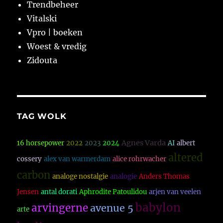
Trendbeheer
Vitalski
Vpro | boeken
Woest & vredig
Zidouta
TAG WOLK
Agnes Varda
16 horsepower
2022
2023
2024
AI
albert
altered
cossery
alex van warmerdam
alice rohrwacher
carbon
analoge nostalgie
analogie
Anders Thomas
Jensen
antal dorati
Aphrodite Patoulidou
arjen van veelen
babylon
arvingerne
avenue 5
arte