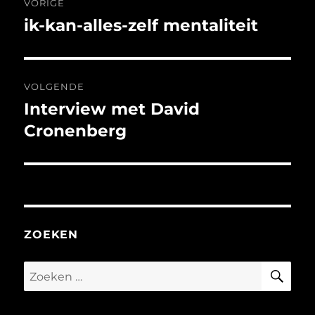
VORIGE
navigatie
ik-kan-alles-zelf mentaliteit
Vorig
bericht:
VOLGENDE
Interview met David
Volgend
bericht:
Cronenberg
ZOEKEN
ZO
Zoeken
naar: