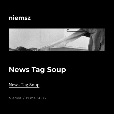
niemsz
News Tag Soup
News Tag Soup
Auteur
Geplaatst
Niemsz
17 mei 2005
op