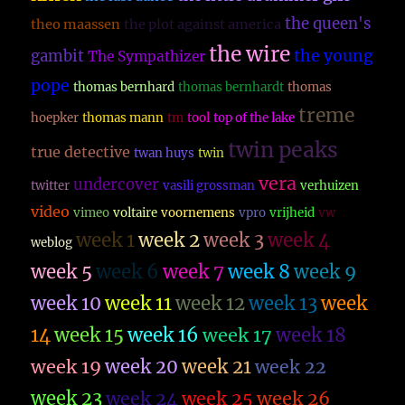
the queen's
theo maassen
the plot against america
the wire
the young
gambit
The Sympathizer
pope
thomas bernhard
thomas bernhardt
thomas
treme
hoepker
thomas mann
tm
tool
top of the lake
twin peaks
true detective
twan huys
twin
vera
undercover
twitter
vasili grossman
verhuizen
video
vimeo
voltaire
voornemens
vpro
vrijheid
vw
week 1
week 2
week 3
week 4
weblog
week 5
week 6
week 7
week 8
week 9
week 10
week 11
week 12
week 13
week
14
week 15
week 16
week 17
week 18
week 19
week 20
week 21
week 22
week 23
week 26
week 24
week 25