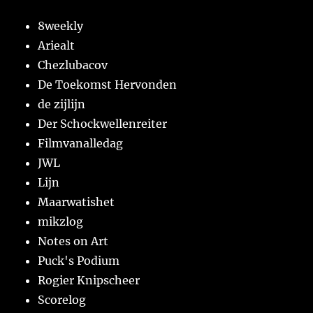
8weekly
Ariealt
Chezlubacov
De Toekomst Hervonden
de zijlijn
Der Schockwellenreiter
Filmvanalledag
JWL
Lijn
Maarwatishet
mikzlog
Notes on Art
Puck's Podium
Rogier Knipscheer
Scorelog