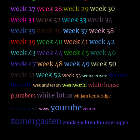
week 27
week 28
week 29
week 30
week 31
week 32
week 33
week 34
week 35
week 36
week 37
week 38
week 39
week 40
week 41
week 42
week 43
week 44
week 45
week 46
week 47
week 48
week 49
week 50
week 51
week 52
We own
week 53
weissensee
this city
white house
westworld
wes anderson
white lotus
plumbers
william kenteridge
youtube
winteruur
wk
www
zeuren
zomergasten
zondagochtendmijmeringen