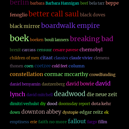
berlin
beppe
barbara
Barbara Hannigan
beef
bela tarr
better call saul
fenoglio
black doves
boardwalk empire
black mirror
boek
breaking bad
boeken
bouli lanners
chernobyl
brexit
carcass
censuur
cesare pavese
citaat
children of men
classics
claude vivier
clemens
coetzee
column
thonen
coen
cold feet
constellation
cormac mccarthy
crowdfunding
david
david bowie
daniel benyamin
dautzenberg
deadwood
lynch
die neue zeit
david mitchell
dood
dota kehr
dimitri verhulst
diy
doomsday report
downton abbey
edgar reitz
down
dystopie
ek
fallout
faith no more
emptiness
erie
fargo
fillm