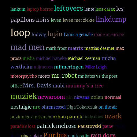
leftovers
les
lankum
laptop horror
lente
leos carax
linkdump
papillons noirs
leven
leven met ziekte
loop
lupin
ludwig
l´amica geniale
made in europe
mad men
matrix
mark frost
mattias desmet
max
micha
prosa
media
michael haneke
Michael Zeeman
wertheim
mijmeringen
mijmeren
Mike Leigh
mr. robot
motorpsycho
motto
mr bates vs the post
Mrs. Davis
mubi
mummy´s a tree
office
muziek
newsroom
nolan
nin
nirvana
normaal
nostalgie
nrc
ohrensessel
Olga Tokarczuk
on the air
ozark
orhan pamuk
onzinnige aforismen
oude doos
patrick melrose
Paustovski
paradise lost
pauw
Philip
Pluribus
rain dogs
Roth
pixar
plato
punk
radio