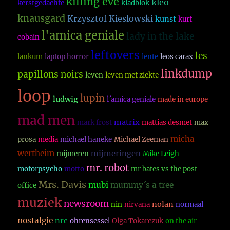
killing eve
kleo
kerstgedachte
kladblok
knausgard
Krzysztof Kieslowski
kunst
kurt
l'amica geniale
lady in the lake
cobain
leftovers
les
lankum
laptop horror
lente
leos carax
linkdump
papillons noirs
leven
leven met ziekte
loop
lupin
ludwig
l´amica geniale
made in europe
mad men
matrix
mark frost
mattias desmet
max
micha
prosa
media
michael haneke
Michael Zeeman
wertheim
mijmeringen
mijmeren
Mike Leigh
mr. robot
motorpsycho
motto
mr bates vs the post
Mrs. Davis
mubi
mummy´s a tree
office
muziek
newsroom
nolan
nin
nirvana
normaal
nostalgie
nrc
ohrensessel
Olga Tokarczuk
on the air