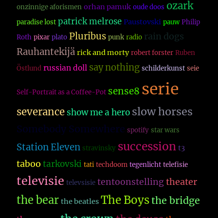
ozark
orhan pamuk
onzinnige aforismen
oude doos
patrick melrose
Paustovski
paradise lost
pauw
Philip
Pluribus
rain dogs
Roth
pixar
plato
punk
radio
Rauhantekijä
rick and morty
robert forster
Ruben
say nothing
russian doll
Östlund
schilderkunst
seie
serie
sense8
Self-Portrait as a Coffee-Pot
slow horses
severance
show me a hero
Somebody Somewhere
spotify
star wars
succession
Station Eleven
t3
stravinsky
taboo
tarkovski
tati
techdoom
tegenlicht
telefisie
televisie
theater
tentoonstelling
televsisie
The Boys
the bear
the bridge
the beatles