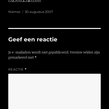
Auteur
Geplaatst
Niemsz
30 augustus 2007
op
Geef een reactie
Je e-mailadres wordt niet gepubliceerd.
Vereiste velden zijn
gemarkeerd met
*
REACTIE
*