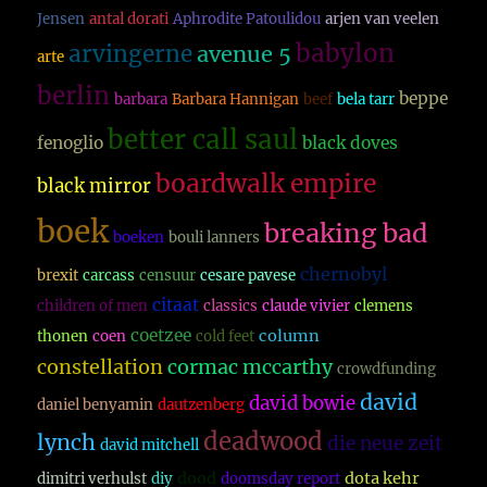
Jensen
antal dorati
Aphrodite Patoulidou
arjen van veelen
babylon
arvingerne
avenue 5
arte
berlin
beppe
barbara
Barbara Hannigan
beef
bela tarr
better call saul
fenoglio
black doves
boardwalk empire
black mirror
boek
breaking bad
boeken
bouli lanners
chernobyl
brexit
carcass
censuur
cesare pavese
citaat
children of men
classics
claude vivier
clemens
coetzee
column
thonen
coen
cold feet
constellation
cormac mccarthy
crowdfunding
david
david bowie
daniel benyamin
dautzenberg
deadwood
lynch
die neue zeit
david mitchell
dood
dota kehr
dimitri verhulst
diy
doomsday report