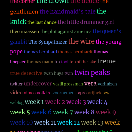
the crown
the deuce
the
the corner
the
the handmaid's tale
gentlemen
knick
the little drummer girl
the last dance
the queen's
theo maassen
the plot against america
the wire
the young
gambit
The Sympathizer
pope
thomas bernhard
thomas bernhardt
thomas
treme
hoepker
thomas mann
tm
tool
top of the lake
twin peaks
true detective
twan huys
twin
vera
undercover
twitter
vasili grossman
verhuizen
video
vimeo
voltaire
voornemens
vpro
vrijheid
vw
week 1
week 2
week 3
week 4
weblog
week 5
week 6
week 7
week 8
week 9
week 10
week 11
week 12
week 13
week