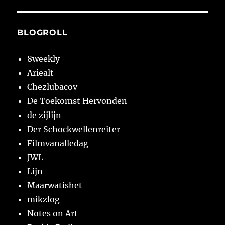
BLOGROLL
8weekly
Ariealt
Chezlubacov
De Toekomst Hervonden
de zijlijn
Der Schockwellenreiter
Filmvanalledag
JWL
Lijn
Maarwatishet
mikzlog
Notes on Art