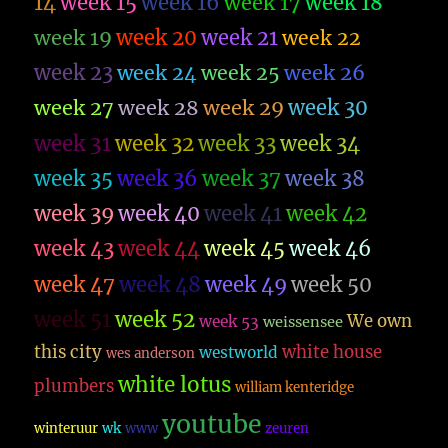
14
week 15
week 16
week 17
week 18
week 19
week 20
week 21
week 22
week 23
week 26
week 24
week 25
week 27
week 28
week 29
week 30
week 31
week 32
week 33
week 34
week 35
week 36
week 37
week 38
week 39
week 40
week 41
week 42
week 43
week 44
week 45
week 46
week 47
week 48
week 49
week 50
week 51
week 52
We own
week 53
weissensee
this city
white house
westworld
wes anderson
white lotus
plumbers
william kenteridge
youtube
winteruur
wk
www
zeuren