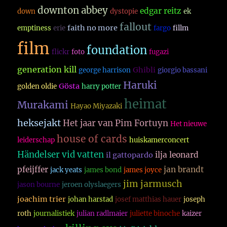
downton abbey
edgar reitz
down
dystopie
ek
fallout
faith no more
emptiness
erie
fargo
fillm
film
foundation
flickr
foto
fugazi
generation kill
Ghibli
george harrison
giorgio bassani
Haruki
Gösta
golden oldie
harry potter
heimat
Murakami
Hayao Miyazaki
heksejakt
Het jaar van Pim Fortuyn
Het nieuwe
house of cards
leiderschap
huiskamerconcert
Händelser vid vatten
ilja leonard
il gattopardo
pfeijffer
jan brandt
jack yeats
james bond
james joyce
jim jarmusch
jason bourne
jeroen olyslaegers
joachim trier
johan harstad
josef matthias hauer
joseph
roth
journalistiek
julian radlmaier
juliette binoche
kaizer