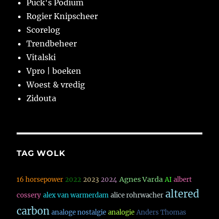
Puck's Podium
Rogier Knipscheer
Scorelog
Trendbeheer
Vitalski
Vpro | boeken
Woest & vredig
Zidouta
TAG WOLK
Agnes Varda
16 horsepower
2022
2023
2024
AI
albert
altered
cossery
alex van warmerdam
alice rohrwacher
carbon
analoge nostalgie
analogie
Anders Thomas