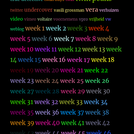
vera
undercover
twitter
vasili grossman
verhuizen
video
vimeo
voltaire
voornemens
vpro
vrijheid
vw
week 1
week 2
week 3
week 4
weblog
week 5
week 6
week 7
week 8
week 9
week 10
week 11
week 12
week 13
week
14
week 15
week 16
week 17
week 18
week 19
week 20
week 21
week 22
week 23
week 26
week 24
week 25
week 27
week 28
week 29
week 30
week 31
week 32
week 33
week 34
week 35
week 36
week 37
week 38
week 39
week 40
week 41
week 42
week 43
week 44
week 45
week 46