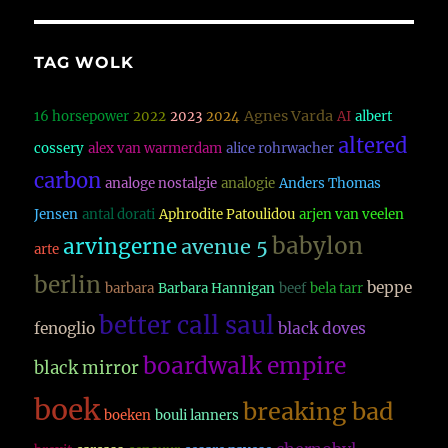
TAG WOLK
Agnes Varda
16 horsepower
2022
2023
2024
AI
albert
altered
cossery
alex van warmerdam
alice rohrwacher
carbon
analoge nostalgie
analogie
Anders Thomas
Jensen
antal dorati
Aphrodite Patoulidou
arjen van veelen
babylon
arvingerne
avenue 5
arte
berlin
beppe
barbara
Barbara Hannigan
beef
bela tarr
better call saul
fenoglio
black doves
boardwalk empire
black mirror
boek
breaking bad
boeken
bouli lanners