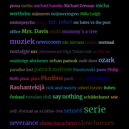
micha
prosa
media
michael haneke
Michael Zeeman
wertheim
mijmeringen
mijmeren
Mike Leigh
mr. robot
motorpsycho
motto
mr bates vs the post
Mrs. Davis
mubi
mummy´s a tree
office
muziek
newsroom
nolan
nin
nirvana
normaal
nostalgie
nrc
ohrensessel
Olga Tokarczuk
on the air
ozark
orhan pamuk
onzinnige aforismen
oude doos
patrick melrose
Paustovski
paradise lost
pauw
Philip
Pluribus
rain dogs
Roth
pixar
plato
punk
radio
Rauhantekijä
rick and morty
robert forster
Ruben
say nothing
russian doll
Östlund
schilderkunst
seie
serie
sense8
Self-Portrait as a Coffee-Pot
slow horses
severance
show me a hero