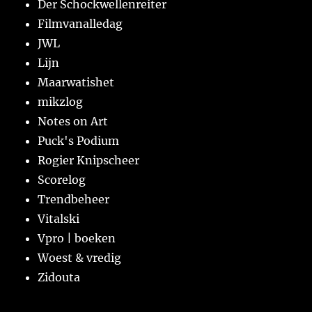
Der Schockwellenreiter
Filmvanalledag
JWL
Lijn
Maarwatishet
mikzlog
Notes on Art
Puck's Podium
Rogier Knipscheer
Scorelog
Trendbeheer
Vitalski
Vpro | boeken
Woest & vredig
Zidouta