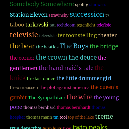
Somebody Somewhere
spotify
star wars
succession
Station Eleven
t3
stravinsky
taboo
tarkovski
tati
techdoom
tegenlicht
telefisie
televisie
theater
tentoonstelling
televsisie
The Boys
the bear
the bridge
the beatles
the crown
the deuce
the
the corner
the
the handmaid's tale
gentlemen
knick
the little drummer girl
the last dance
the queen's
theo maassen
the plot against america
the wire
the young
gambit
The Sympathizer
pope
thomas bernhard
thomas bernhardt
thomas
treme
hoepker
thomas mann
tm
tool
top of the lake
twin peaks
true detective
twan huys
twin