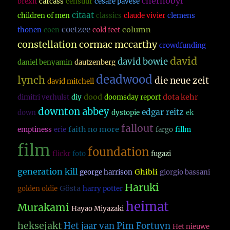
chernobyl
brexit
carcass
censuur
cesare pavese
citaat
children of men
classics
claude vivier
clemens
coetzee
column
thonen
coen
cold feet
constellation
cormac mccarthy
crowdfunding
david
david bowie
daniel benyamin
dautzenberg
deadwood
lynch
die neue zeit
david mitchell
dood
dota kehr
dimitri verhulst
diy
doomsday report
downton abbey
edgar reitz
down
dystopie
ek
fallout
faith no more
emptiness
erie
fargo
fillm
film
foundation
flickr
foto
fugazi
generation kill
Ghibli
george harrison
giorgio bassani
Haruki
Gösta
golden oldie
harry potter
heimat
Murakami
Hayao Miyazaki
heksejakt
Het jaar van Pim Fortuyn
Het nieuwe