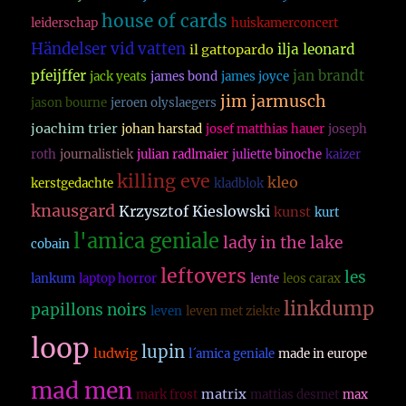
house of cards
leiderschap
huiskamerconcert
Händelser vid vatten
ilja leonard
il gattopardo
pfeijffer
jan brandt
jack yeats
james bond
james joyce
jim jarmusch
jason bourne
jeroen olyslaegers
joachim trier
johan harstad
josef matthias hauer
joseph
roth
journalistiek
julian radlmaier
juliette binoche
kaizer
killing eve
kleo
kerstgedachte
kladblok
knausgard
Krzysztof Kieslowski
kunst
kurt
l'amica geniale
lady in the lake
cobain
leftovers
les
lankum
laptop horror
lente
leos carax
linkdump
papillons noirs
leven
leven met ziekte
loop
lupin
ludwig
l´amica geniale
made in europe
mad men
matrix
mark frost
mattias desmet
max