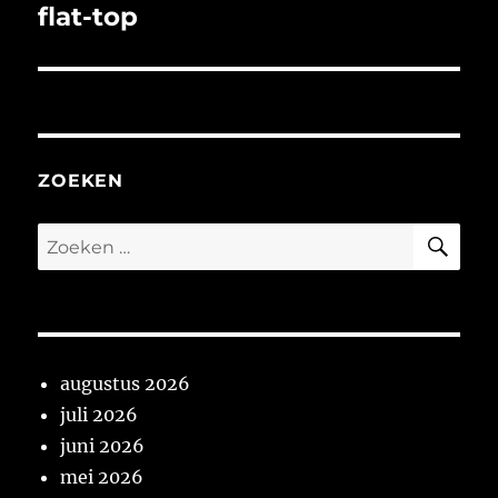
flat-top
Volgend
bericht:
ZOEKEN
ZO
Zoeken
naar:
augustus 2026
juli 2026
juni 2026
mei 2026