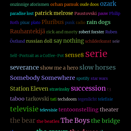
ozark
orhan pamuk
onzinnige aforismen
oude doos
patrick melrose
Paustovski
paradise lost
pauw
Philip
Pluribus
rain dogs
Roth
pixar
plato
punk
radio
Rauhantekijä
rick and morty
robert forster
Ruben
say nothing
russian doll
Östlund
schilderkunst
seie
serie
sense8
Self-Portrait as a Coffee-Pot
slow horses
severance
show me a hero
Somebody Somewhere
spotify
star wars
succession
Station Eleven
t3
stravinsky
taboo
tarkovski
tati
techdoom
tegenlicht
telefisie
televisie
theater
tentoonstelling
televsisie
The Boys
the bear
the bridge
the beatles