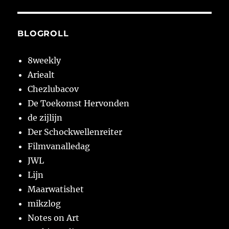
BLOGROLL
8weekly
Ariealt
Chezlubacov
De Toekomst Hervonden
de zijlijn
Der Schockwellenreiter
Filmvanalledag
JWL
Lijn
Maarwatishet
mikzlog
Notes on Art