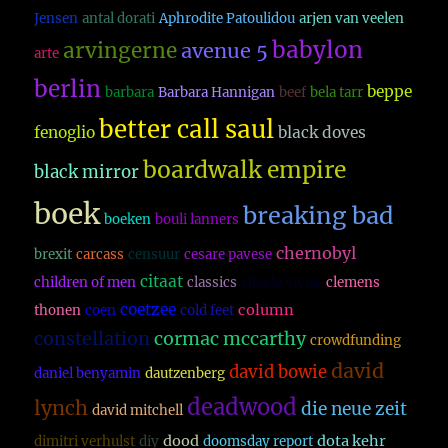
Jensen
antal dorati
Aphrodite Patoulidou
arjen van veelen
babylon
arvingerne
avenue 5
arte
berlin
beppe
barbara
Barbara Hannigan
beef
bela tarr
better call saul
fenoglio
black doves
boardwalk empire
black mirror
boek
breaking bad
boeken
bouli lanners
chernobyl
brexit
carcass
censuur
cesare pavese
citaat
children of men
classics
claude vivier
clemens
coetzee
column
thonen
coen
cold feet
constellation
cormac mccarthy
crowdfunding
david
david bowie
daniel benyamin
dautzenberg
deadwood
lynch
die neue zeit
david mitchell
dood
dota kehr
dimitri verhulst
diy
doomsday report