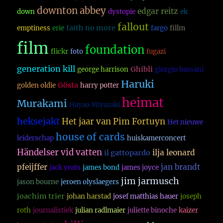
downton abbey
edgar reitz
down
dystopie
ek
fallout
faith no more
emptiness
erie
fargo
fillm
film
foundation
flickr
foto
fugazi
generation kill
Ghibli
george harrison
giorgio bassani
Haruki
Gösta
golden oldie
harry potter
heimat
Murakami
Hayao Miyazaki
heksejakt
Het jaar van Pim Fortuyn
Het nieuwe
house of cards
leiderschap
huiskamerconcert
Händelser vid vatten
ilja leonard
il gattopardo
pfeijffer
jan brandt
jack yeats
james bond
james joyce
jim jarmusch
jason bourne
jeroen olyslaegers
joachim trier
johan harstad
josef matthias hauer
joseph
roth
journalistiek
julian radlmaier
juliette binoche
kaizer