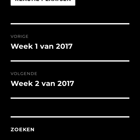
Bericht
VORIGE
navigatie
Week 1 van 2017
Vorig
bericht:
VOLGENDE
Week 2 van 2017
Volgend
bericht:
ZOEKEN