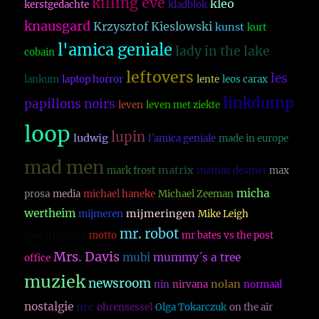
killing eve
kleo
kerstgedachte
kladblok
knausgard
Krzysztof Kieslowski
kunst
kurt
l'amica geniale
lady in the lake
cobain
leftovers
les
lankum
laptop horror
lente
leos carax
linkdump
papillons noirs
leven
leven met ziekte
loop
lupin
ludwig
l´amica geniale
made in europe
mad men
matrix
mark frost
mattias desmet
max
micha
prosa
media
michael haneke
Michael Zeeman
wertheim
mijmeringen
mijmeren
Mike Leigh
mr. robot
motorpsycho
motto
mr bates vs the post
Mrs. Davis
mubi
mummy´s a tree
office
muziek
newsroom
nolan
nin
nirvana
normaal
nostalgie
nrc
ohrensessel
Olga Tokarczuk
on the air