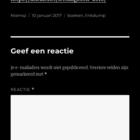
Auteur
Geplaatst
Tags
Niemsz
10 januari 2017
boeken
,
linkdump
op
Geef een reactie
Je e-mailadres wordt niet gepubliceerd.
Vereiste velden zijn
gemarkeerd met
*
REACTIE
*