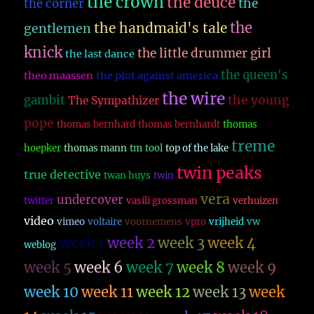
the crown
the deuce
the
the corner
the
the handmaid's tale
gentlemen
knick
the little drummer girl
the last dance
the queen's
theo maassen
the plot against america
the wire
the young
gambit
The Sympathizer
pope
thomas bernhard
thomas bernhardt
thomas
treme
hoepker
thomas mann
tm
tool
top of the lake
twin peaks
true detective
twan huys
twin
vera
undercover
twitter
vasili grossman
verhuizen
video
vimeo
voltaire
voornemens
vpro
vrijheid
vw
week 1
week 2
week 3
week 4
weblog
week 5
week 6
week 7
week 8
week 9
week 10
week 11
week 12
week 13
week