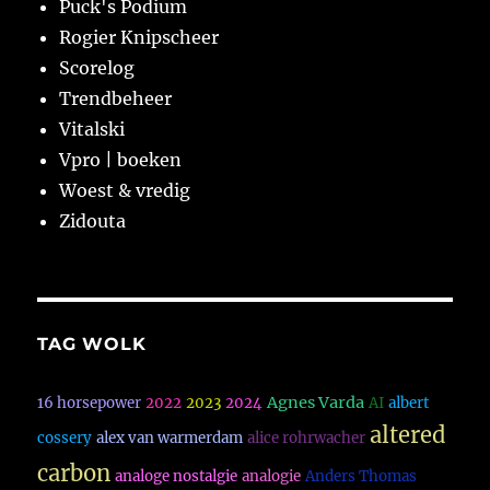
Puck's Podium
Rogier Knipscheer
Scorelog
Trendbeheer
Vitalski
Vpro | boeken
Woest & vredig
Zidouta
TAG WOLK
Agnes Varda
16 horsepower
2022
2023
2024
AI
albert
altered
cossery
alex van warmerdam
alice rohrwacher
carbon
analoge nostalgie
analogie
Anders Thomas