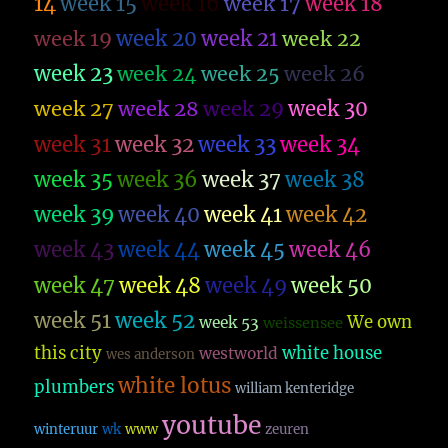
14
week 15
week 16
week 17
week 18
week 19
week 20
week 21
week 22
week 23
week 26
week 24
week 25
week 27
week 28
week 29
week 30
week 31
week 32
week 33
week 34
week 35
week 36
week 37
week 38
week 39
week 40
week 41
week 42
week 43
week 44
week 45
week 46
week 47
week 48
week 49
week 50
week 51
week 52
We own
week 53
weissensee
this city
white house
westworld
wes anderson
white lotus
plumbers
william kenteridge
youtube
winteruur
wk
www
zeuren