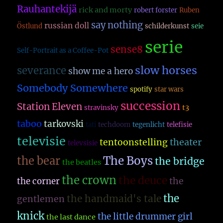
Rauhantekijä
rick and morty
robert forster
Ruben
say nothing
russian doll
Östlund
schilderkunst
seie
serie
sense8
Self-Portrait as a Coffee-Pot
slow horses
severance
show me a hero
Somebody Somewhere
spotify
star wars
succession
Station Eleven
t3
stravinsky
taboo
tarkovski
tati
techdoom
tegenlicht
telefisie
televisie
theater
tentoonstelling
televsisie
The Boys
the bear
the bridge
the beatles
the crown
the deuce
the
the corner
the
the handmaid's tale
gentlemen
knick
the little drummer girl
the last dance