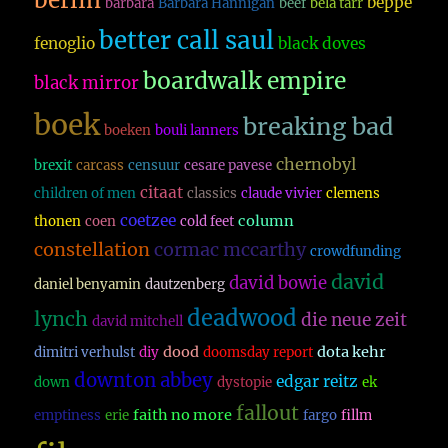
beppe
barbara
Barbara Hannigan
beef
bela tarr
better call saul
fenoglio
black doves
boardwalk empire
black mirror
boek
breaking bad
boeken
bouli lanners
chernobyl
brexit
carcass
censuur
cesare pavese
citaat
children of men
classics
claude vivier
clemens
coetzee
column
thonen
coen
cold feet
constellation
cormac mccarthy
crowdfunding
david
david bowie
daniel benyamin
dautzenberg
deadwood
lynch
die neue zeit
david mitchell
dood
dota kehr
dimitri verhulst
diy
doomsday report
downton abbey
edgar reitz
down
dystopie
ek
fallout
faith no more
emptiness
erie
fargo
fillm