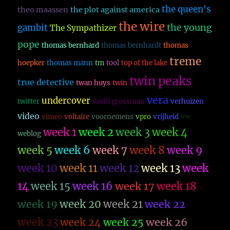
the queen's
theo maassen
the plot against america
the wire
the young
gambit
The Sympathizer
pope
thomas bernhard
thomas bernhardt
thomas
treme
hoepker
thomas mann
tm
tool
top of the lake
twin peaks
true detective
twan huys
twin
vera
undercover
twitter
vasili grossman
verhuizen
video
vimeo
voltaire
voornemens
vpro
vrijheid
vw
week 1
week 2
week 3
week 4
weblog
week 5
week 6
week 7
week 8
week 9
week 10
week 11
week 12
week 13
week
14
week 15
week 16
week 17
week 18
week 19
week 20
week 21
week 22
week 23
week 26
week 24
week 25