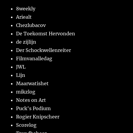
8weekly
Ariealt
Chezlubacov
De Toekomst Hervonden
de zijlijn
Der Schockwellenreiter
Filmvanalledag
JWL
Lijn
Maarwatishet
mikzlog
Notes on Art
Puck's Podium
Rogier Knipscheer
Scorelog