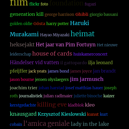
film
foundation
flickr
foto
fugazi
generation kill
Ghibli
george harrison
giorgio bassani
Haruki
Gösta
golden oldie
harry potter
heimat
Murakami
Hayao Miyazaki
heksejakt
Het jaar van Pim Fortuyn
Het nieuwe
house of cards
leiderschap
huiskamerconcert
Händelser vid vatten
ilja leonard
il gattopardo
pfeijffer
jan brandt
jack yeats
james bond
james joyce
jim jarmusch
jason bourne
jeroen olyslaegers
joachim trier
johan harstad
josef matthias hauer
joseph
roth
journalistiek
julian radlmaier
juliette binoche
kaizer
killing eve
kleo
kerstgedachte
kladblok
knausgard
Krzysztof Kieslowski
kunst
kurt
l'amica geniale
lady in the lake
cobain