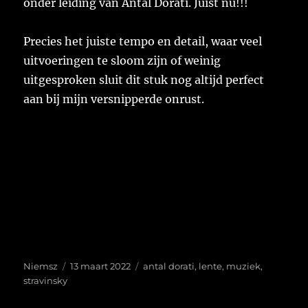
onder leiding van Antal Dorati. Juist nu!!!
Precies het juiste tempo en detail, waar veel
uitvoeringen te sloom zijn of weinig
uitgesproken sluit dit stuk nog altijd perfect
aan bij mijn versnipperde onrust.
Auteur
Geplaatst
Tags
Niemsz
13 maart 2022
antal dorati
,
lente
,
muziek
,
op
stravinsky