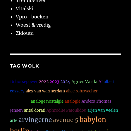
Trendbeheer
Vitalski
Vpro | boeken
Woest & vredig
Zidouta
TAG WOLK
Agnes Varda
16 horsepower
2022
2023
2024
AI
albert
altered
cossery
alex van warmerdam
alice rohrwacher
carbon
analoge nostalgie
analogie
Anders Thomas
Jensen
antal dorati
Aphrodite Patoulidou
arjen van veelen
babylon
arvingerne
avenue 5
arte
berlin