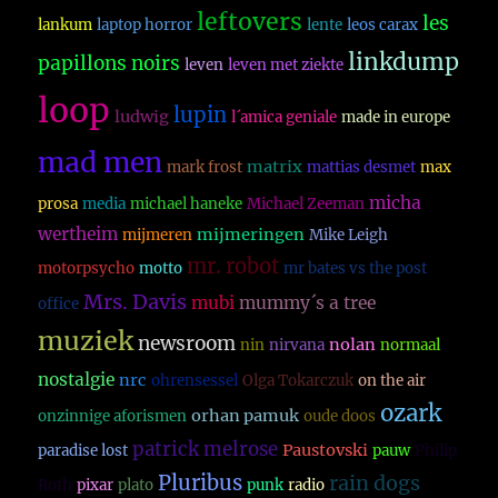
leftovers
les
lankum
laptop horror
lente
leos carax
linkdump
papillons noirs
leven
leven met ziekte
loop
lupin
ludwig
l´amica geniale
made in europe
mad men
matrix
mark frost
mattias desmet
max
micha
prosa
media
michael haneke
Michael Zeeman
wertheim
mijmeringen
mijmeren
Mike Leigh
mr. robot
motorpsycho
motto
mr bates vs the post
Mrs. Davis
mubi
mummy´s a tree
office
muziek
newsroom
nolan
nin
nirvana
normaal
nostalgie
nrc
ohrensessel
Olga Tokarczuk
on the air
ozark
orhan pamuk
onzinnige aforismen
oude doos
patrick melrose
Paustovski
paradise lost
pauw
Philip
Pluribus
rain dogs
Roth
pixar
plato
punk
radio