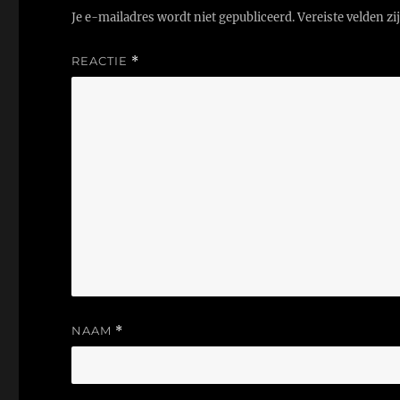
Je e-mailadres wordt niet gepubliceerd.
Vereiste velden z
REACTIE
*
NAAM
*