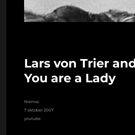
Lars von Trier and
You are a Lady
Auteur
Niemsz
Geplaatst
7 oktober 2007
op
Tags
youtube