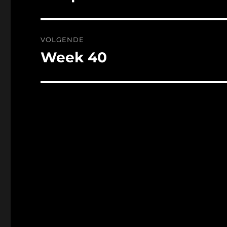
bericht:
VOLGENDE
Week 40
Volgend
bericht: