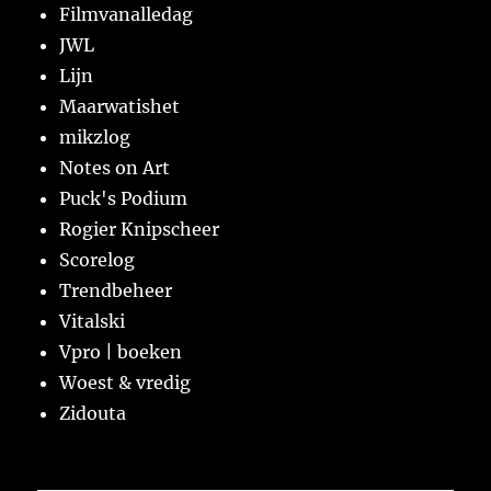
Filmvanalledag
JWL
Lijn
Maarwatishet
mikzlog
Notes on Art
Puck's Podium
Rogier Knipscheer
Scorelog
Trendbeheer
Vitalski
Vpro | boeken
Woest & vredig
Zidouta