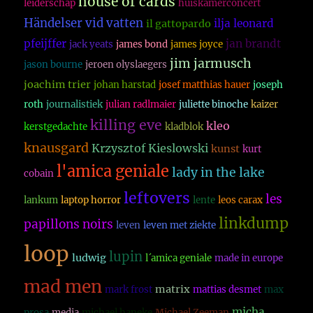
house of cards
leiderschap
huiskamerconcert
Händelser vid vatten
ilja leonard
il gattopardo
pfeijffer
jan brandt
jack yeats
james bond
james joyce
jim jarmusch
jason bourne
jeroen olyslaegers
joachim trier
johan harstad
josef matthias hauer
joseph
roth
journalistiek
julian radlmaier
juliette binoche
kaizer
killing eve
kleo
kerstgedachte
kladblok
knausgard
Krzysztof Kieslowski
kunst
kurt
l'amica geniale
lady in the lake
cobain
leftovers
les
lankum
laptop horror
lente
leos carax
linkdump
papillons noirs
leven
leven met ziekte
loop
lupin
ludwig
l´amica geniale
made in europe
mad men
matrix
mark frost
mattias desmet
max
micha
prosa
media
michael haneke
Michael Zeeman