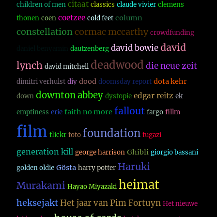
citaat
children of men
classics
claude vivier
clemens
coetzee
column
thonen
coen
cold feet
constellation
cormac mccarthy
crowdfunding
david
david bowie
daniel benyamin
dautzenberg
deadwood
lynch
die neue zeit
david mitchell
dood
dota kehr
dimitri verhulst
diy
doomsday report
downton abbey
edgar reitz
down
dystopie
ek
fallout
faith no more
emptiness
erie
fargo
fillm
film
foundation
flickr
foto
fugazi
generation kill
Ghibli
george harrison
giorgio bassani
Haruki
Gösta
golden oldie
harry potter
heimat
Murakami
Hayao Miyazaki
heksejakt
Het jaar van Pim Fortuyn
Het nieuwe