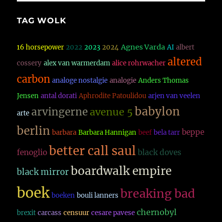
TAG WOLK
Agnes Varda
16 horsepower
2022
2023
2024
AI
albert
altered
cossery
alex van warmerdam
alice rohrwacher
carbon
analoge nostalgie
analogie
Anders Thomas
Jensen
antal dorati
Aphrodite Patoulidou
arjen van veelen
babylon
arvingerne
avenue 5
arte
berlin
beppe
barbara
Barbara Hannigan
beef
bela tarr
better call saul
fenoglio
black doves
boardwalk empire
black mirror
boek
breaking bad
boeken
bouli lanners
chernobyl
brexit
carcass
censuur
cesare pavese