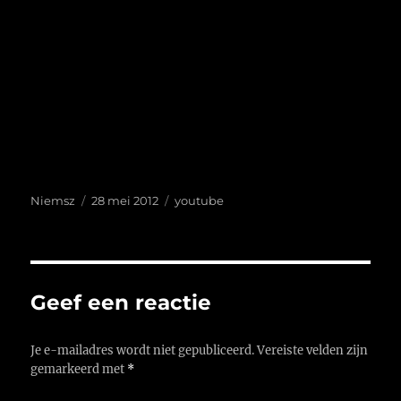
Auteur
Geplaatst
Tags
Niemsz
28 mei 2012
youtube
op
Geef een reactie
Je e-mailadres wordt niet gepubliceerd.
Vereiste velden zijn
gemarkeerd met
*