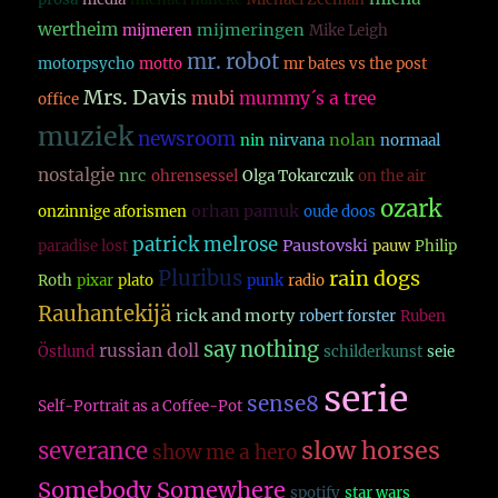
wertheim
mijmeringen
mijmeren
Mike Leigh
mr. robot
motorpsycho
motto
mr bates vs the post
Mrs. Davis
mubi
mummy´s a tree
office
muziek
newsroom
nolan
nin
nirvana
normaal
nostalgie
nrc
ohrensessel
Olga Tokarczuk
on the air
ozark
orhan pamuk
onzinnige aforismen
oude doos
patrick melrose
Paustovski
paradise lost
pauw
Philip
Pluribus
rain dogs
Roth
pixar
plato
punk
radio
Rauhantekijä
rick and morty
robert forster
Ruben
say nothing
russian doll
Östlund
schilderkunst
seie
serie
sense8
Self-Portrait as a Coffee-Pot
slow horses
severance
show me a hero
Somebody Somewhere
spotify
star wars