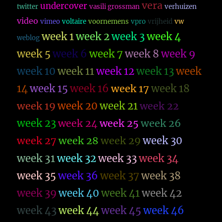
vera
undercover
twitter
vasili grossman
verhuizen
video
vimeo
voltaire
voornemens
vpro
vrijheid
vw
week 1
week 2
week 3
week 4
weblog
week 5
week 6
week 7
week 8
week 9
week 10
week 11
week 12
week 13
week
14
week 15
week 16
week 17
week 18
week 19
week 20
week 21
week 22
week 23
week 26
week 24
week 25
week 27
week 28
week 29
week 30
week 31
week 32
week 33
week 34
week 35
week 36
week 37
week 38
week 39
week 40
week 41
week 42
week 43
week 44
week 45
week 46