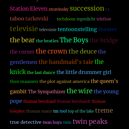
succession
Station Eleven
t3
stravinsky
taboo
tarkovski
tati
techdoom
tegenlicht
telefisie
televisie
theater
tentoonstelling
televsisie
The Boys
the bear
the bridge
the beatles
the crown
the deuce
the
the corner
the
the handmaid's tale
gentlemen
knick
the little drummer girl
the last dance
the queen's
theo maassen
the plot against america
the wire
the young
gambit
The Sympathizer
pope
thomas bernhard
thomas bernhardt
thomas
treme
hoepker
thomas mann
tm
tool
top of the lake
twin peaks
true detective
twan huys
twin