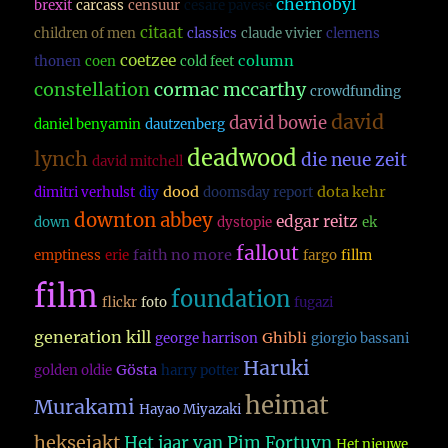
chernobyl
brexit
carcass
censuur
cesare pavese
citaat
children of men
classics
claude vivier
clemens
coetzee
column
thonen
coen
cold feet
constellation
cormac mccarthy
crowdfunding
david
david bowie
daniel benyamin
dautzenberg
deadwood
lynch
die neue zeit
david mitchell
dood
dota kehr
dimitri verhulst
diy
doomsday report
downton abbey
edgar reitz
down
dystopie
ek
fallout
faith no more
emptiness
erie
fargo
fillm
film
foundation
flickr
foto
fugazi
generation kill
Ghibli
george harrison
giorgio bassani
Haruki
Gösta
golden oldie
harry potter
heimat
Murakami
Hayao Miyazaki
heksejakt
Het jaar van Pim Fortuyn
Het nieuwe