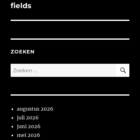
bericht:
fields
ZOEKEN
ZO
Zoeken
naar:
augustus 2026
juli 2026
juni 2026
mei 2026