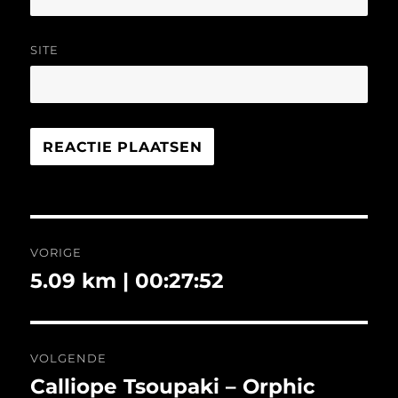
SITE
Bericht
VORIGE
navigatie
5.09 km | 00:27:52
Vorig
bericht:
VOLGENDE
Calliope Tsoupaki – Orphic
Volgend