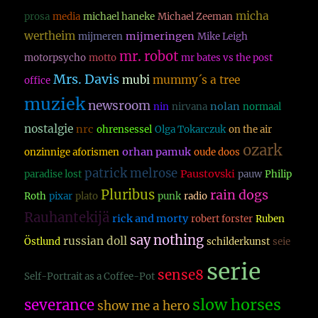
micha
prosa
media
michael haneke
Michael Zeeman
wertheim
mijmeringen
mijmeren
Mike Leigh
mr. robot
motorpsycho
motto
mr bates vs the post
Mrs. Davis
mubi
mummy´s a tree
office
muziek
newsroom
nolan
nin
nirvana
normaal
nostalgie
nrc
ohrensessel
Olga Tokarczuk
on the air
ozark
orhan pamuk
onzinnige aforismen
oude doos
patrick melrose
Paustovski
paradise lost
pauw
Philip
Pluribus
rain dogs
Roth
pixar
plato
punk
radio
Rauhantekijä
rick and morty
robert forster
Ruben
say nothing
russian doll
Östlund
schilderkunst
seie
serie
sense8
Self-Portrait as a Coffee-Pot
slow horses
severance
show me a hero