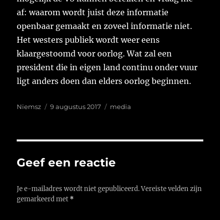
af: waarom wordt juist deze informatie
openbaar gemaakt en zoveel informatie niet.
Het westers publiek wordt weer eens
klaargestoomd voor oorlog. Wat zal een
president die in eigen land continu onder vuur
ligt anders doen dan elders oorlog beginnen.
Auteur
Geplaatst
Tags
Niemsz
9 augustus 2017
media
op
Geef een reactie
Je e-mailadres wordt niet gepubliceerd.
Vereiste velden zijn
gemarkeerd met
*