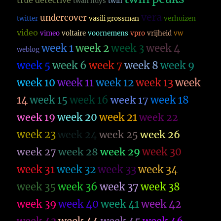
true detective
twan huys
twin
vera
undercover
twitter
vasili grossman
verhuizen
video
vimeo
voltaire
voornemens
vpro
vrijheid
vw
week 1
week 2
week 3
week 4
weblog
week 5
week 6
week 7
week 8
week 9
week 10
week 11
week 12
week 13
week
14
week 15
week 16
week 17
week 18
week 19
week 20
week 21
week 22
week 23
week 26
week 24
week 25
week 27
week 28
week 29
week 30
week 31
week 32
week 33
week 34
week 35
week 36
week 37
week 38
week 39
week 40
week 41
week 42