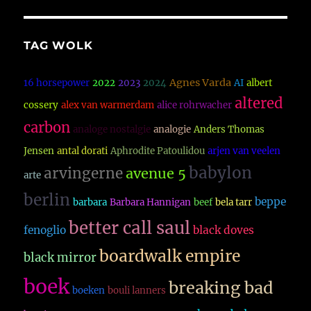
TAG WOLK
Agnes Varda
16 horsepower
2022
2023
2024
AI
albert
altered
cossery
alex van warmerdam
alice rohrwacher
carbon
analoge nostalgie
analogie
Anders Thomas
Jensen
antal dorati
Aphrodite Patoulidou
arjen van veelen
babylon
arvingerne
avenue 5
arte
berlin
beppe
barbara
Barbara Hannigan
beef
bela tarr
better call saul
fenoglio
black doves
boardwalk empire
black mirror
boek
breaking bad
boeken
bouli lanners