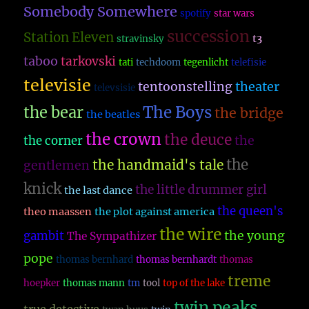
Somebody Somewhere
spotify
star wars
succession
Station Eleven
t3
stravinsky
taboo
tarkovski
tati
techdoom
tegenlicht
telefisie
televisie
theater
tentoonstelling
televsisie
The Boys
the bear
the bridge
the beatles
the crown
the deuce
the
the corner
the
the handmaid's tale
gentlemen
knick
the little drummer girl
the last dance
the queen's
theo maassen
the plot against america
the wire
the young
gambit
The Sympathizer
pope
thomas bernhard
thomas bernhardt
thomas
treme
hoepker
thomas mann
tm
tool
top of the lake
twin peaks