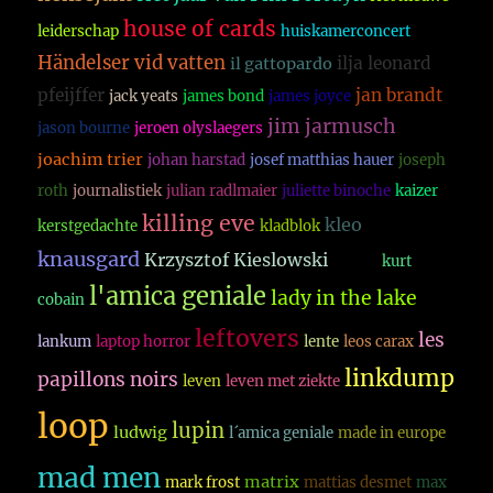
house of cards
leiderschap
huiskamerconcert
Händelser vid vatten
ilja leonard
il gattopardo
pfeijffer
jan brandt
jack yeats
james bond
james joyce
jim jarmusch
jason bourne
jeroen olyslaegers
joachim trier
johan harstad
josef matthias hauer
joseph
roth
journalistiek
julian radlmaier
juliette binoche
kaizer
killing eve
kleo
kerstgedachte
kladblok
knausgard
Krzysztof Kieslowski
kunst
kurt
l'amica geniale
lady in the lake
cobain
leftovers
les
lankum
laptop horror
lente
leos carax
linkdump
papillons noirs
leven
leven met ziekte
loop
lupin
ludwig
l´amica geniale
made in europe
mad men
matrix
mark frost
mattias desmet
max