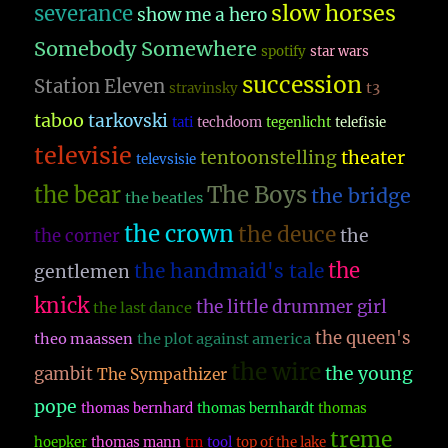
slow horses
severance
show me a hero
Somebody Somewhere
spotify
star wars
succession
Station Eleven
t3
stravinsky
taboo
tarkovski
tati
techdoom
tegenlicht
telefisie
televisie
theater
tentoonstelling
televsisie
The Boys
the bear
the bridge
the beatles
the crown
the deuce
the
the corner
the
the handmaid's tale
gentlemen
knick
the little drummer girl
the last dance
the queen's
theo maassen
the plot against america
the wire
the young
gambit
The Sympathizer
pope
thomas bernhard
thomas bernhardt
thomas
treme
hoepker
thomas mann
tm
tool
top of the lake