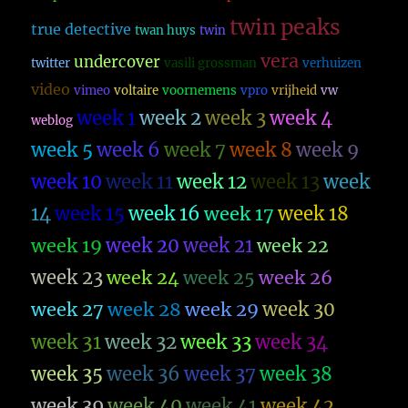
twin peaks
true detective
twan huys
twin
vera
undercover
twitter
vasili grossman
verhuizen
video
vimeo
voltaire
voornemens
vpro
vrijheid
vw
week 1
week 2
week 3
week 4
weblog
week 5
week 6
week 7
week 8
week 9
week 10
week 11
week 12
week 13
week
14
week 15
week 16
week 17
week 18
week 19
week 20
week 21
week 22
week 23
week 26
week 24
week 25
week 27
week 28
week 29
week 30
week 31
week 32
week 33
week 34
week 35
week 36
week 37
week 38
week 39
week 40
week 41
week 42