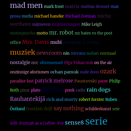
mad men
matrix
mark frost
mattias desmet
max
micha
prosa
media
michael haneke
Michael Zeeman
wertheim
mijmeringen
mijmeren
Mike Leigh
mr. robot
motorpsycho
motto
mr bates vs the post
Mrs. Davis
mubi
mummy´s a tree
office
muziek
newsroom
nolan
nin
nirvana
normaal
nostalgie
nrc
ohrensessel
Olga Tokarczuk
on the air
ozark
orhan pamuk
onzinnige aforismen
oude doos
patrick melrose
Paustovski
paradise lost
pauw
Philip
Pluribus
rain dogs
Roth
pixar
plato
punk
radio
Rauhantekijä
rick and morty
robert forster
Ruben
say nothing
russian doll
Östlund
schilderkunst
seie
serie
sense8
Self-Portrait as a Coffee-Pot