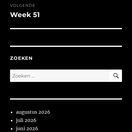
VOLGENDE
Week 51
Volgend
bericht:
ZOEKEN
ZO
Zoeken
naar:
augustus 2026
juli 2026
juni 2026