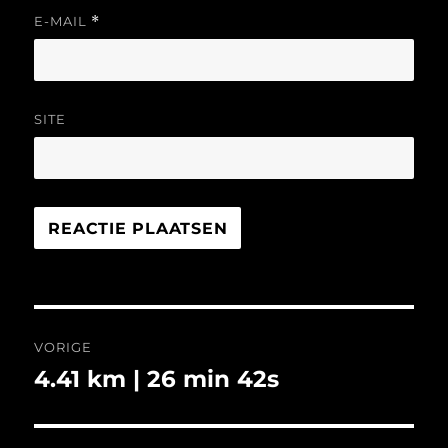
E-MAIL
*
SITE
Bericht
VORIGE
navigatie
4.41 km | 26 min 42s
Vorig
bericht: