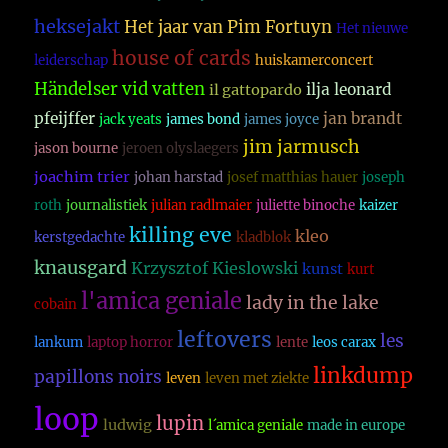
heksejakt
Het jaar van Pim Fortuyn
Het nieuwe
house of cards
leiderschap
huiskamerconcert
Händelser vid vatten
ilja leonard
il gattopardo
pfeijffer
jan brandt
jack yeats
james bond
james joyce
jim jarmusch
jason bourne
jeroen olyslaegers
joachim trier
johan harstad
josef matthias hauer
joseph
roth
journalistiek
julian radlmaier
juliette binoche
kaizer
killing eve
kleo
kerstgedachte
kladblok
knausgard
Krzysztof Kieslowski
kunst
kurt
l'amica geniale
lady in the lake
cobain
leftovers
les
lankum
laptop horror
lente
leos carax
linkdump
papillons noirs
leven
leven met ziekte
loop
lupin
ludwig
l´amica geniale
made in europe