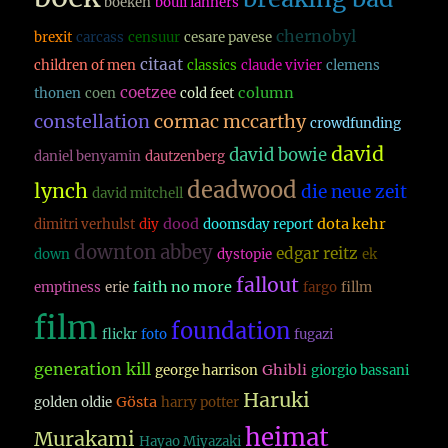
boeken
bouli lanners
chernobyl
brexit
carcass
censuur
cesare pavese
citaat
children of men
classics
claude vivier
clemens
coetzee
column
thonen
coen
cold feet
constellation
cormac mccarthy
crowdfunding
david
david bowie
daniel benyamin
dautzenberg
deadwood
lynch
die neue zeit
david mitchell
dood
dota kehr
dimitri verhulst
diy
doomsday report
downton abbey
edgar reitz
down
dystopie
ek
fallout
faith no more
emptiness
erie
fargo
fillm
film
foundation
flickr
foto
fugazi
generation kill
Ghibli
george harrison
giorgio bassani
Haruki
Gösta
golden oldie
harry potter
heimat
Murakami
Hayao Miyazaki