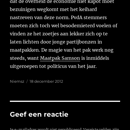
dat de overheid de economie niet kapot moet
bezuinigen wegkomt met het keihard
nastreven van deze norm. PvdA stemmers
moeten zich toch wel besodemieterd voelen of
vinden ze het zoetjes aan lekker zich op te
laten lichten door jonge partijbonzen in
maatpakken. De magie van het pak werk nog
steeds, want
Maatpak Samson
is inmiddels
uitgeroepen tot politicus van het jaar.
Auteur
Geplaatst
Niemsz
18 december 2012
op
Geef een reactie
Je e-mailadres wordt niet gepubliceerd.
Vereiste velden zijn