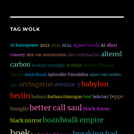
TAG WOLK
Agnes Varda
16 horsepower
2022
2023
2024
AI
albert
altered
cossery
alex van warmerdam
alice rohrwacher
carbon
analoge nostalgie
analogie
Anders Thomas
Jensen
antal dorati
Aphrodite Patoulidou
arjen van veelen
babylon
arvingerne
avenue 5
arte
berlin
beppe
barbara
Barbara Hannigan
beef
bela tarr
better call saul
fenoglio
black doves
boardwalk empire
black mirror
boek
breaking bad