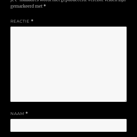
gemarkeerd met
*
REACTIE
*
NAAM
*