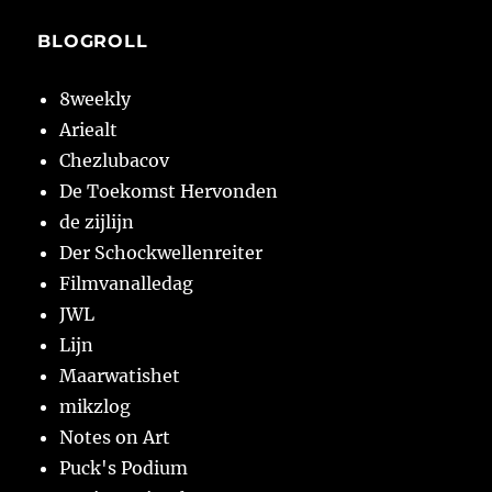
BLOGROLL
8weekly
Ariealt
Chezlubacov
De Toekomst Hervonden
de zijlijn
Der Schockwellenreiter
Filmvanalledag
JWL
Lijn
Maarwatishet
mikzlog
Notes on Art
Puck's Podium