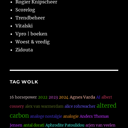
Rogier Knipscheer
Scorelog
Trendbeheer
Vitalski
Vpro | boeken
Woest & vredig
Zidouta
TAG WOLK
Agnes Varda
16 horsepower
2022
2023
2024
AI
albert
altered
cossery
alex van warmerdam
alice rohrwacher
carbon
analoge nostalgie
analogie
Anders Thomas
Jensen
antal dorati
Aphrodite Patoulidou
arjen van veelen