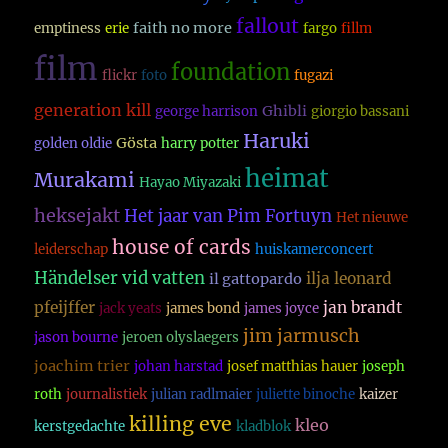
fallout
faith no more
emptiness
erie
fargo
fillm
film
foundation
flickr
foto
fugazi
generation kill
Ghibli
george harrison
giorgio bassani
Haruki
Gösta
golden oldie
harry potter
heimat
Murakami
Hayao Miyazaki
heksejakt
Het jaar van Pim Fortuyn
Het nieuwe
house of cards
leiderschap
huiskamerconcert
Händelser vid vatten
ilja leonard
il gattopardo
pfeijffer
jan brandt
jack yeats
james bond
james joyce
jim jarmusch
jason bourne
jeroen olyslaegers
joachim trier
johan harstad
josef matthias hauer
joseph
roth
journalistiek
julian radlmaier
juliette binoche
kaizer
killing eve
kleo
kerstgedachte
kladblok