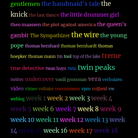
the
the handmaid's tale
gentlemen
knick
the little drummer girl
the last dance
the queen's
theo maassen
the plot against america
the wire
the young
gambit
The Sympathizer
pope
thomas bernhard
thomas bernhardt
thomas
treme
hoepker
thomas mann
tm
tool
top of the lake
twin peaks
true detective
twan huys
twin
vera
undercover
twitter
vasili grossman
verhuizen
video
vimeo
voltaire
voornemens
vpro
vrijheid
vw
week 1
week 2
week 3
week 4
weblog
week 5
week 6
week 7
week 8
week 9
week 10
week 11
week 12
week 13
week
14
week 15
week 16
week 17
week 18