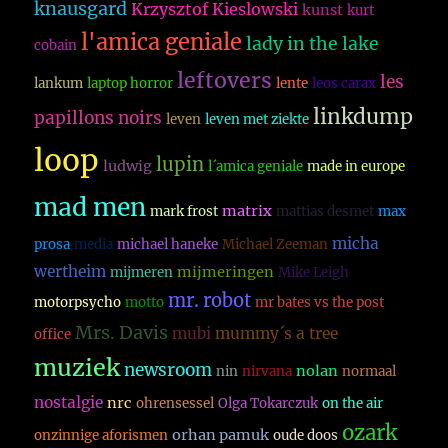
knausgard
Krzysztof Kieslowski
kunst
kurt
l'amica geniale
lady in the lake
cobain
leftovers
les
lankum
laptop horror
lente
leos carax
linkdump
papillons noirs
leven
leven met ziekte
loop
lupin
ludwig
l´amica geniale
made in europe
mad men
matrix
mark frost
mattias desmet
max
micha
prosa
media
michael haneke
Michael Zeeman
wertheim
mijmeringen
mijmeren
Mike Leigh
mr. robot
motorpsycho
motto
mr bates vs the post
Mrs. Davis
mubi
mummy´s a tree
office
muziek
newsroom
nolan
nin
nirvana
normaal
nostalgie
nrc
ohrensessel
Olga Tokarczuk
on the air
ozark
orhan pamuk
onzinnige aforismen
oude doos