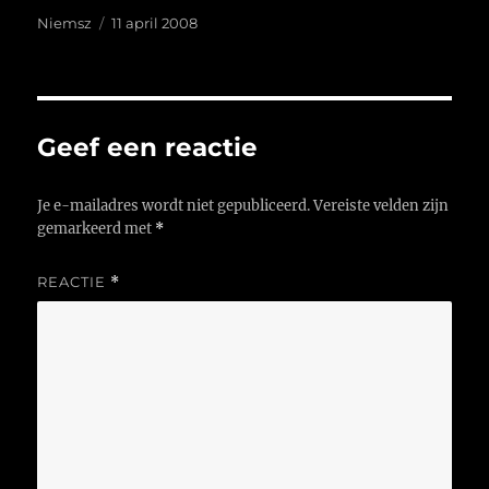
Auteur
Geplaatst
Niemsz
11 april 2008
op
Geef een reactie
Je e-mailadres wordt niet gepubliceerd.
Vereiste velden zijn
gemarkeerd met
*
REACTIE
*