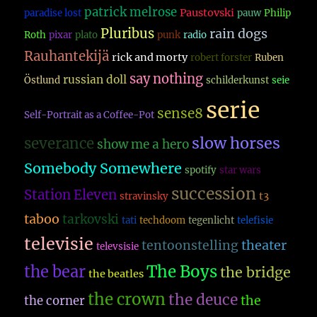
patrick melrose
Paustovski
paradise lost
pauw
Philip
Pluribus
rain dogs
Roth
pixar
plato
punk
radio
Rauhantekijä
rick and morty
robert forster
Ruben
say nothing
russian doll
Östlund
schilderkunst
seie
serie
sense8
Self-Portrait as a Coffee-Pot
slow horses
severance
show me a hero
Somebody Somewhere
spotify
star wars
succession
Station Eleven
t3
stravinsky
taboo
tarkovski
tati
techdoom
tegenlicht
telefisie
televisie
theater
tentoonstelling
televsisie
The Boys
the bear
the bridge
the beatles
the crown
the deuce
the
the corner