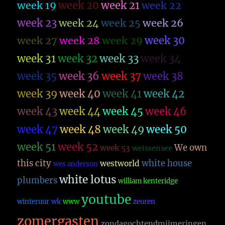
week 19
week 20
week 21
week 22
week 23
week 26
week 24
week 25
week 27
week 28
week 29
week 30
week 31
week 32
week 33
week 34
week 35
week 36
week 37
week 38
week 39
week 40
week 41
week 42
week 43
week 44
week 45
week 46
week 47
week 48
week 49
week 50
week 51
week 52
We own
week 53
weissensee
this city
white house
westworld
wes anderson
white lotus
plumbers
william kenteridge
youtube
winteruur
wk
www
zeuren
zomergasten
zondagochtendmijmeringen