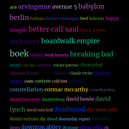
babylon
arvingerne
avenue 5
arte
berlin
beppe
barbara
Barbara Hannigan
beef
bela tarr
better call saul
fenoglio
black doves
boardwalk empire
black mirror
boek
breaking bad
boeken
bouli lanners
chernobyl
brexit
carcass
censuur
cesare pavese
citaat
children of men
classics
claude vivier
clemens
coetzee
column
thonen
coen
cold feet
constellation
cormac mccarthy
crowdfunding
david
david bowie
daniel benyamin
dautzenberg
deadwood
lynch
die neue zeit
david mitchell
dood
dota kehr
dimitri verhulst
diy
doomsday report
downton abbey
edgar reitz
down
dystopie
ek