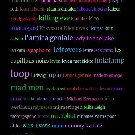
joachim trier
johan harstad
josef matthias hauer
joseph
roth
journalistiek
julian radlmaier
juliette binoche
kaizer
killing eve
kleo
kerstgedachte
kladblok
knausgard
Krzysztof Kieslowski
kunst
kurt
l'amica geniale
lady in the lake
cobain
leftovers
les
lankum
laptop horror
lente
leos carax
linkdump
papillons noirs
leven
leven met ziekte
loop
lupin
ludwig
l´amica geniale
made in europe
mad men
matrix
mark frost
mattias desmet
max
micha
prosa
media
michael haneke
Michael Zeeman
wertheim
mijmeringen
mijmeren
Mike Leigh
mr. robot
motorpsycho
motto
mr bates vs the post
Mrs. Davis
mubi
mummy´s a tree
office