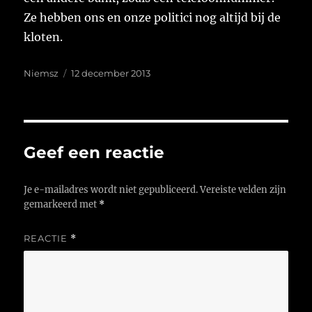
Ze hebben ons en onze politici nog altijd bij de
kloten.
Auteur
Geplaatst
Niemsz
12 december 2013
op
Geef een reactie
Je e-mailadres wordt niet gepubliceerd.
Vereiste velden zijn
gemarkeerd met
*
REACTIE
*