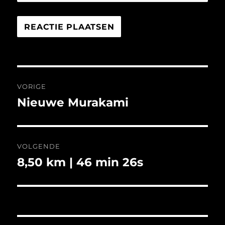
Bericht
VORIGE
navigatie
Nieuwe Murakami
Vorig
bericht:
VOLGENDE
8,50 km | 46 min 26s
Volgend
bericht: