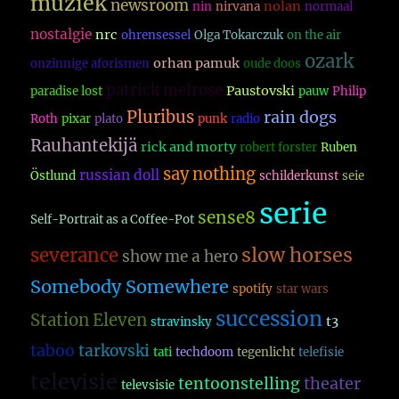
muziek
newsroom
nolan
nin
nirvana
normaal
nostalgie
nrc
ohrensessel
Olga Tokarczuk
on the air
ozark
orhan pamuk
onzinnige aforismen
oude doos
patrick melrose
Paustovski
paradise lost
pauw
Philip
Pluribus
rain dogs
Roth
pixar
plato
punk
radio
Rauhantekijä
rick and morty
robert forster
Ruben
say nothing
russian doll
Östlund
schilderkunst
seie
serie
sense8
Self-Portrait as a Coffee-Pot
slow horses
severance
show me a hero
Somebody Somewhere
spotify
star wars
succession
Station Eleven
t3
stravinsky
taboo
tarkovski
tati
techdoom
tegenlicht
telefisie
televisie
theater
tentoonstelling
televsisie