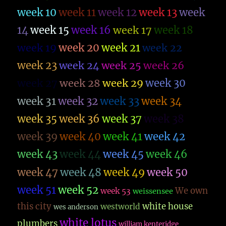
week 10
week 11
week 12
week 13
week
14
week 15
week 16
week 17
week 18
week 19
week 20
week 21
week 22
week 23
week 26
week 24
week 25
week 27
week 28
week 29
week 30
week 31
week 32
week 33
week 34
week 35
week 36
week 37
week 38
week 39
week 40
week 41
week 42
week 43
week 44
week 45
week 46
week 47
week 48
week 49
week 50
week 51
week 52
We own
week 53
weissensee
this city
white house
westworld
wes anderson
white lotus
plumbers
william kenteridge