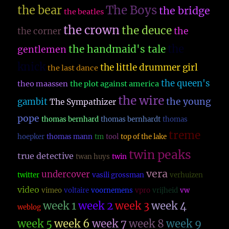
The Boys
the bear
the bridge
the beatles
the crown
the deuce
the
the corner
the
the handmaid's tale
gentlemen
knick
the little drummer girl
the last dance
the queen's
theo maassen
the plot against america
the wire
the young
gambit
The Sympathizer
pope
thomas bernhard
thomas bernhardt
thomas
treme
hoepker
thomas mann
tm
tool
top of the lake
twin peaks
true detective
twan huys
twin
vera
undercover
twitter
vasili grossman
verhuizen
video
vimeo
voltaire
voornemens
vpro
vrijheid
vw
week 1
week 2
week 3
week 4
weblog
week 5
week 6
week 7
week 8
week 9