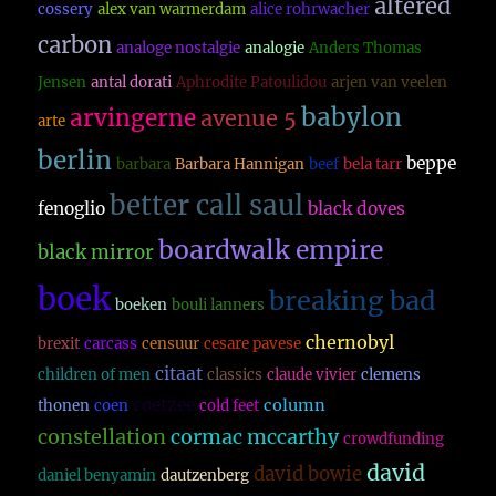
altered
cossery
alex van warmerdam
alice rohrwacher
carbon
analoge nostalgie
analogie
Anders Thomas
Jensen
antal dorati
Aphrodite Patoulidou
arjen van veelen
babylon
arvingerne
avenue 5
arte
berlin
beppe
barbara
Barbara Hannigan
beef
bela tarr
better call saul
fenoglio
black doves
boardwalk empire
black mirror
boek
breaking bad
boeken
bouli lanners
chernobyl
brexit
carcass
censuur
cesare pavese
citaat
children of men
classics
claude vivier
clemens
coetzee
column
thonen
coen
cold feet
constellation
cormac mccarthy
crowdfunding
david
david bowie
daniel benyamin
dautzenberg