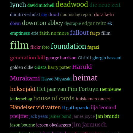
deadwood
lynch
die neue zeit
david mitchell
dood
dota kehr
dimitri verhulst
diy
doomsday report
downton abbey
edgar reitz
down
dystopie
ek
fallout
faith no more
emptiness
erie
fargo
fillm
film
foundation
flickr
foto
fugazi
generation kill
Ghibli
george harrison
giorgio bassani
Haruki
Gösta
golden oldie
harry potter
heimat
Murakami
Hayao Miyazaki
heksejakt
Het jaar van Pim Fortuyn
Het nieuwe
house of cards
leiderschap
huiskamerconcert
Händelser vid vatten
ilja leonard
il gattopardo
pfeijffer
jan brandt
jack yeats
james bond
james joyce
jim jarmusch
jason bourne
jeroen olyslaegers