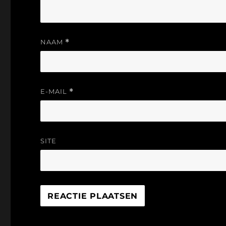
NAAM
*
E-MAIL
*
SITE