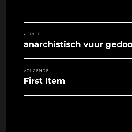
Bericht
VORIGE
navigatie
anarchistisch vuur gedo
Vorig
bericht:
VOLGENDE
First Item
Volgend
bericht: