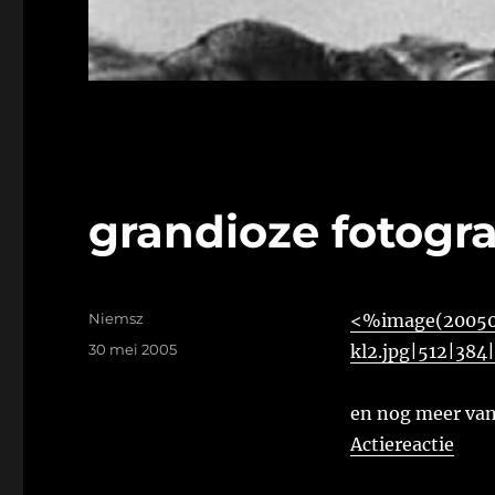
grandioze fotogra
Auteur
Niemsz
<%image(200505
Geplaatst
30 mei 2005
kl2.jpg|512|384
op
en nog meer van 
Actiereactie