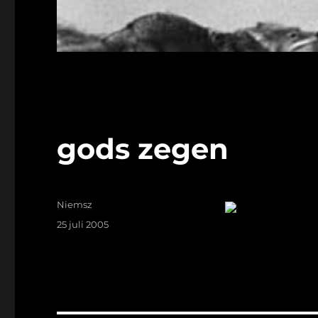
gods zegen
Auteur
Niemsz
Geplaatst
25 juli 2005
op