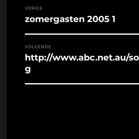
Bericht
VORIGE
navigatie
zomergasten 2005 1
Vorig
bericht:
VOLGENDE
http://www.abc.net.au/s
Volgend
bericht:
g