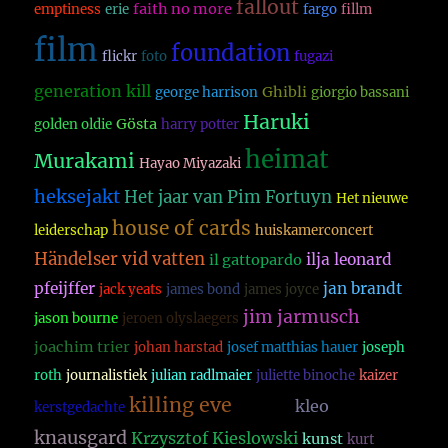
fallout
faith no more
emptiness
erie
fargo
fillm
film
foundation
flickr
foto
fugazi
generation kill
Ghibli
george harrison
giorgio bassani
Haruki
Gösta
golden oldie
harry potter
heimat
Murakami
Hayao Miyazaki
heksejakt
Het jaar van Pim Fortuyn
Het nieuwe
house of cards
leiderschap
huiskamerconcert
Händelser vid vatten
ilja leonard
il gattopardo
pfeijffer
jan brandt
jack yeats
james bond
james joyce
jim jarmusch
jason bourne
jeroen olyslaegers
joachim trier
johan harstad
josef matthias hauer
joseph
roth
journalistiek
julian radlmaier
juliette binoche
kaizer
killing eve
kleo
kerstgedachte
kladblok
knausgard
Krzysztof Kieslowski
kunst
kurt