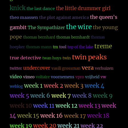
knick
the little drummer girl
the last dance
the queen's
theo maassen
the plot against america
the wire
the young
gambit
The Sympathizer
pope
thomas bernhard
thomas bernhardt
thomas
treme
hoepker
thomas mann
tm
tool
top of the lake
twin peaks
true detective
twan huys
twin
vera
undercover
twitter
vasili grossman
verhuizen
video
vimeo
voltaire
voornemens
vpro
vrijheid
vw
week 1
week 2
week 3
week 4
weblog
week 5
week 6
week 7
week 8
week 9
week 10
week 11
week 12
week 13
week
14
week 15
week 16
week 17
week 18
week 19
week 20
week 21
week 22