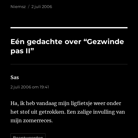
Auteur
Geplaatst
Niemsz
2 juli 2006
op
Eén gedachte over “Gezwinde
pas II”
Sas
schreef:
2 juli 2006 om 19:41
Ha, ik heb vandaag mijn ligfietsje weer onder
het stof uit getrokken. Een zalige invulling van
mijn zomerreces.
Beantwoorden