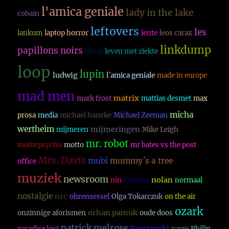
l'amica geniale
lady in the lake
cobain
leftovers
les
lankum
laptop horror
lente
leos carax
linkdump
papillons noirs
leven
leven met ziekte
loop
lupin
ludwig
l´amica geniale
made in europe
mad men
matrix
mark frost
mattias desmet
max
micha
prosa
media
michael haneke
Michael Zeeman
wertheim
mijmeringen
mijmeren
Mike Leigh
mr. robot
motorpsycho
motto
mr bates vs the post
Mrs. Davis
mubi
mummy´s a tree
office
muziek
newsroom
nolan
nin
nirvana
normaal
nostalgie
nrc
ohrensessel
Olga Tokarczuk
on the air
ozark
orhan pamuk
onzinnige aforismen
oude doos
patrick melrose
Paustovski
paradise lost
pauw
Philip