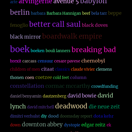
babylon
arvingerne
avenue 5
arte
berlin
beppe
barbara
Barbara Hannigan
beef
bela tarr
better call saul
fenoglio
black doves
boardwalk empire
black mirror
boek
breaking bad
boeken
bouli lanners
chernobyl
brexit
carcass
censuur
cesare pavese
citaat
children of men
classics
claude vivier
clemens
coetzee
column
thonen
coen
cold feet
constellation
cormac mccarthy
crowdfunding
david
david bowie
daniel benyamin
dautzenberg
deadwood
lynch
die neue zeit
david mitchell
dood
dota kehr
dimitri verhulst
diy
doomsday report
downton abbey
edgar reitz
down
dystopie
ek