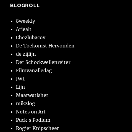
BLOGROLL
8weekly
Ariealt
Chezlubacov
De Toekomst Hervonden
de zijlijn
Der Schockwellenreiter
Filmvanalledag
JWL
Lijn
Maarwatishet
mikzlog
Notes on Art
Puck's Podium
Rogier Knipscheer