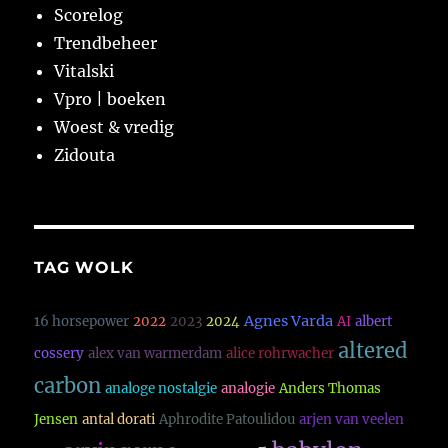
Scorelog
Trendbeheer
Vitalski
Vpro | boeken
Woest & vredig
Zidouta
TAG WOLK
Agnes Varda
16 horsepower
2022
2023
2024
AI
albert
altered
cossery
alex van warmerdam
alice rohrwacher
carbon
analoge nostalgie
analogie
Anders Thomas
Jensen
antal dorati
Aphrodite Patoulidou
arjen van veelen