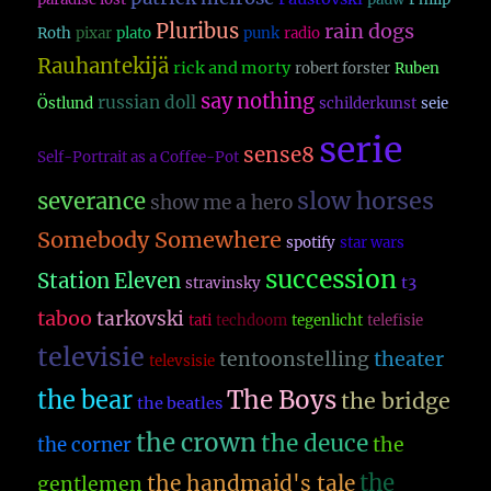
Pluribus
rain dogs
Roth
pixar
plato
punk
radio
Rauhantekijä
rick and morty
robert forster
Ruben
say nothing
russian doll
Östlund
schilderkunst
seie
serie
sense8
Self-Portrait as a Coffee-Pot
slow horses
severance
show me a hero
Somebody Somewhere
spotify
star wars
succession
Station Eleven
t3
stravinsky
taboo
tarkovski
tati
techdoom
tegenlicht
telefisie
televisie
theater
tentoonstelling
televsisie
The Boys
the bear
the bridge
the beatles
the crown
the deuce
the
the corner
the
the handmaid's tale
gentlemen